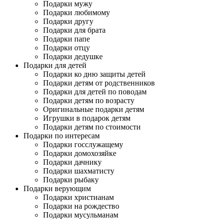
Подарки мужу
Подарки любимому
Подарки другу
Подарки для брата
Подарки папе
Подарки отцу
Подарки дедушке
Подарки для детей
Подарки ко дню защиты детей
Подарки детям от родственников
Подарки для детей по поводам
Подарки детям по возрасту
Оригинальные подарки детям
Игрушки в подарок детям
Подарки детям по стоимости
Подарки по интересам
Подарки госслужащему
Подарки домохозяйке
Подарки дачнику
Подарки шахматисту
Подарки рыбаку
Подарки верующим
Подарки христианам
Подарки на рождество
Подарки мусульманам