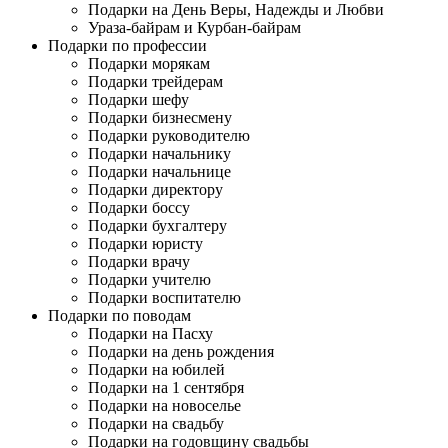
Подарки на День Веры, Надежды и Любви
Ураза-байрам и Курбан-байрам
Подарки по профессии
Подарки морякам
Подарки трейдерам
Подарки шефу
Подарки бизнесмену
Подарки руководителю
Подарки начальнику
Подарки начальнице
Подарки директору
Подарки боссу
Подарки бухгалтеру
Подарки юристу
Подарки врачу
Подарки учителю
Подарки воспитателю
Подарки по поводам
Подарки на Пасху
Подарки на день рождения
Подарки на юбилей
Подарки на 1 сентября
Подарки на новоселье
Подарки на свадьбу
Подарки на годовщину свадьбы