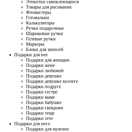
Этикетки самоклеющиеся
Товары для рисования
Фломастеры
Готовальни
Калькуляторы
Ручки подарочные
Шариковые ручки
Гелевые ручки
Маркеры
Блоки для записей
Подарки для нее
Подарки для женщин
Подарки жене
Подарки любимой
Подарки девушке
Подарки девушке коллеге
Подарки подруге
Подарки сестре
Подарки маме
Подарки бабушке
Подарки свекрови
Подарки теще
Подарки тете
Подарки для него
Подарки для мужчин