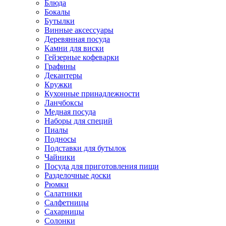
Блюда
Бокалы
Бутылки
Винные аксессуары
Деревянная посуда
Камни для виски
Гейзерные кофеварки
Графины
Декантеры
Кружки
Кухонные принадлежности
Ланчбоксы
Медная посуда
Наборы для специй
Пиалы
Подносы
Подставки для бутылок
Чайники
Посуда для приготовления пищи
Разделочные доски
Рюмки
Салатники
Салфетницы
Сахарницы
Солонки