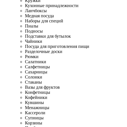
Кружки
Кухонные принадлежности
Ланчбоксы
Медная посуда
Наборы для специй
Пиалы
Подносы
Подставки для бутылок
Чайники
Посуда для приготовления пищи
Разделочные доски
Рюмки
Салатники
Салфетницы
Сахарницы
Солонки
Стаканы
Вазы для фруктов
Конфетницы
Кофейники
Кувшины
Менажницы
Кассероли
Супницы
Корзины