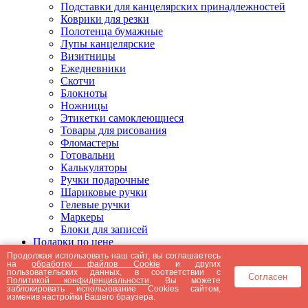
Подставки для канцелярских принадлежностей
Коврики для резки
Полотенца бумажные
Лупы канцелярские
Визитницы
Ежедневники
Скотчи
Блокноты
Ножницы
Этикетки самоклеющиеся
Товары для рисования
Фломастеры
Готовальни
Калькуляторы
Ручки подарочные
Шариковые ручки
Гелевые ручки
Маркеры
Блоки для записей
Подарки по цене
Подарки от 5000 рублей
Продолжая использовать наш сайт, вы соглашаетесь
на
обработку файлов Cookie
и других
Подарки до 5000 рублей
пользовательских данных, в соответствии с
Согласен
Подарки до 3000 рублей
Политикой конфиденциальности
. Вы можете
заблокировать использование Cookies сайтом,
Подарки до 2000 рублей
изменив настройки Вашего браузера.
Подарки до 1000 рублей