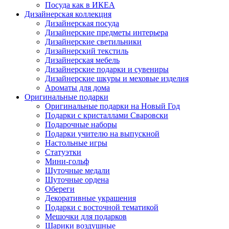
Посуда как в ИКЕА
Дизайнерская коллекция
Дизайнерская посуда
Дизайнерские предметы интерьера
Дизайнерские светильники
Дизайнерский текстиль
Дизайнерская мебель
Дизайнерские подарки и сувениры
Дизайнерские шкуры и меховые изделия
Ароматы для дома
Оригинальные подарки
Оригинальные подарки на Новый Год
Подарки с кристаллами Сваровски
Подарочные наборы
Подарки учителю на выпускной
Настольные игры
Статуэтки
Мини-гольф
Шуточные медали
Шуточные ордена
Обереги
Декоративные украшения
Подарки с восточной тематикой
Мешочки для подарков
Шарики воздушные