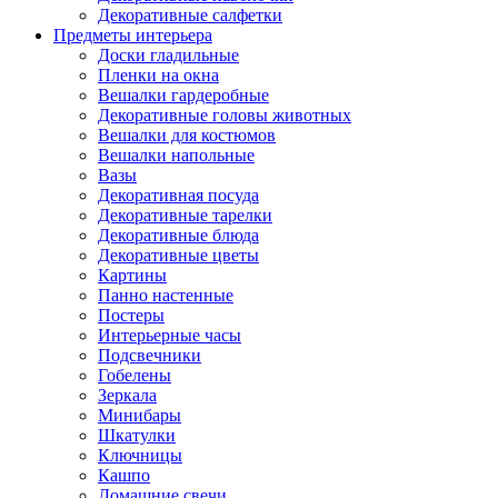
Декоративные салфетки
Предметы интерьера
Доски гладильные
Пленки на окна
Вешалки гардеробные
Декоративные головы животных
Вешалки для костюмов
Вешалки напольные
Вазы
Декоративная посуда
Декоративные тарелки
Декоративные блюда
Декоративные цветы
Картины
Панно настенные
Постеры
Интерьерные часы
Подсвечники
Гобелены
Зеркала
Минибары
Шкатулки
Ключницы
Кашпо
Домашние свечи