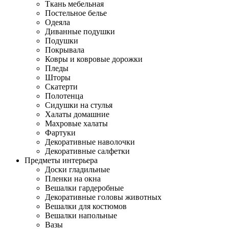
Ткань мебельная
Постельное белье
Одеяла
Диванные подушки
Подушки
Покрывала
Ковры и ковровые дорожки
Пледы
Шторы
Скатерти
Полотенца
Сидушки на стулья
Халаты домашние
Махровые халаты
Фартуки
Декоративные наволочки
Декоративные салфетки
Предметы интерьера
Доски гладильные
Пленки на окна
Вешалки гардеробные
Декоративные головы животных
Вешалки для костюмов
Вешалки напольные
Вазы