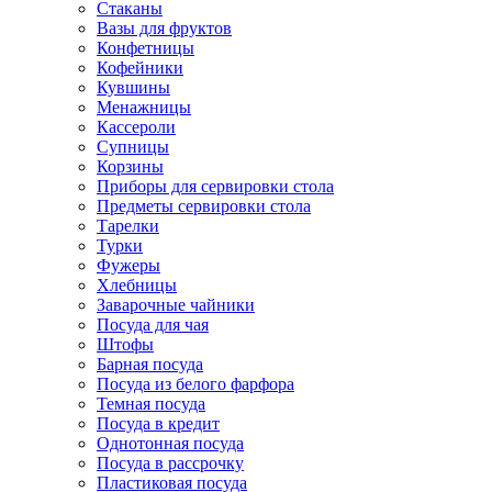
Стаканы
Вазы для фруктов
Конфетницы
Кофейники
Кувшины
Менажницы
Кассероли
Супницы
Корзины
Приборы для сервировки стола
Предметы сервировки стола
Тарелки
Турки
Фужеры
Хлебницы
Заварочные чайники
Посуда для чая
Штофы
Барная посуда
Посуда из белого фарфора
Темная посуда
Посуда в кредит
Однотонная посуда
Посуда в рассрочку
Пластиковая посуда