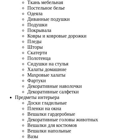
Ткань мебельная
Постельное белье
Одеяла
Диванные подушки
Подушки
Покрывала
Ковры и ковровые дорожки
Пледы
Шторы
Скатерти
Полотенца
Сидушки на стулья
Халаты домашние
Махровые халаты
Фартуки
Декоративные наволочки
Декоративные салфетки
Предметы интерьера
Доски гладильные
Пленки на окна
Вешалки гардеробные
Декоративные головы животных
Вешалки для костюмов
Вешалки напольные
Вазы