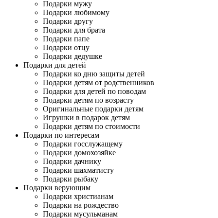
Подарки мужу
Подарки любимому
Подарки другу
Подарки для брата
Подарки папе
Подарки отцу
Подарки дедушке
Подарки для детей
Подарки ко дню защиты детей
Подарки детям от родственников
Подарки для детей по поводам
Подарки детям по возрасту
Оригинальные подарки детям
Игрушки в подарок детям
Подарки детям по стоимости
Подарки по интересам
Подарки госслужащему
Подарки домохозяйке
Подарки дачнику
Подарки шахматисту
Подарки рыбаку
Подарки верующим
Подарки христианам
Подарки на рождество
Подарки мусульманам