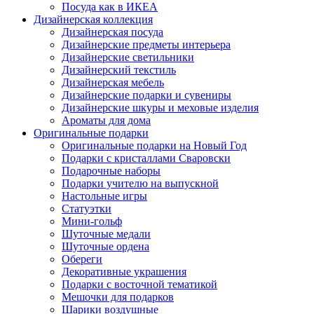
Посуда как в ИКЕА
Дизайнерская коллекция
Дизайнерская посуда
Дизайнерские предметы интерьера
Дизайнерские светильники
Дизайнерский текстиль
Дизайнерская мебель
Дизайнерские подарки и сувениры
Дизайнерские шкуры и меховые изделия
Ароматы для дома
Оригинальные подарки
Оригинальные подарки на Новый Год
Подарки с кристаллами Сваровски
Подарочные наборы
Подарки учителю на выпускной
Настольные игры
Статуэтки
Мини-гольф
Шуточные медали
Шуточные ордена
Обереги
Декоративные украшения
Подарки с восточной тематикой
Мешочки для подарков
Шарики воздушные