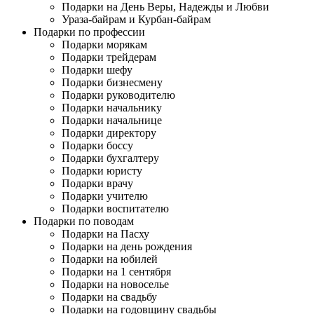
Подарки на День Веры, Надежды и Любви
Ураза-байрам и Курбан-байрам
Подарки по профессии
Подарки морякам
Подарки трейдерам
Подарки шефу
Подарки бизнесмену
Подарки руководителю
Подарки начальнику
Подарки начальнице
Подарки директору
Подарки боссу
Подарки бухгалтеру
Подарки юристу
Подарки врачу
Подарки учителю
Подарки воспитателю
Подарки по поводам
Подарки на Пасху
Подарки на день рождения
Подарки на юбилей
Подарки на 1 сентября
Подарки на новоселье
Подарки на свадьбу
Подарки на годовщину свадьбы