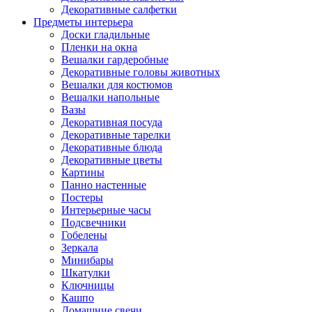
Декоративные салфетки
Предметы интерьера
Доски гладильные
Пленки на окна
Вешалки гардеробные
Декоративные головы животных
Вешалки для костюмов
Вешалки напольные
Вазы
Декоративная посуда
Декоративные тарелки
Декоративные блюда
Декоративные цветы
Картины
Панно настенные
Постеры
Интерьерные часы
Подсвечники
Гобелены
Зеркала
Минибары
Шкатулки
Ключницы
Кашпо
Домашние свечи