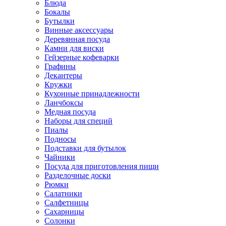
Блюда
Бокалы
Бутылки
Винные аксессуары
Деревянная посуда
Камни для виски
Гейзерные кофеварки
Графины
Декантеры
Кружки
Кухонные принадлежности
Ланчбоксы
Медная посуда
Наборы для специй
Пиалы
Подносы
Подставки для бутылок
Чайники
Посуда для приготовления пищи
Разделочные доски
Рюмки
Салатники
Салфетницы
Сахарницы
Солонки