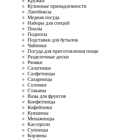
Кружки
Кухонные принадлежности
Ланчбоксы
Медная посуда
Наборы для специй
Пиалы
Подносы
Подставки для бутылок
Чайники
Посуда для приготовления пищи
Разделочные доски
Рюмки
Салатники
Салфетницы
Сахарницы
Солонки
Стаканы
Вазы для фруктов
Конфетницы
Кофейники
Кувшины
Менажницы
Кассероли
Супницы
Корзины