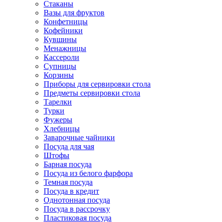
Стаканы
Вазы для фруктов
Конфетницы
Кофейники
Кувшины
Менажницы
Кассероли
Супницы
Корзины
Приборы для сервировки стола
Предметы сервировки стола
Тарелки
Турки
Фужеры
Хлебницы
Заварочные чайники
Посуда для чая
Штофы
Барная посуда
Посуда из белого фарфора
Темная посуда
Посуда в кредит
Однотонная посуда
Посуда в рассрочку
Пластиковая посуда