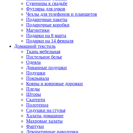
Сувениры к свадьбе
Футляры для очков
Чехлы для телефонов и планшетов
Подарочные пакеты
Подарочные коробки
Магнитики
Подарки на 8 марта
Подарки на 14 февраля
Домашний текстиль
Ткань мебельная
Постельное белье
Одеяла
Диванные подушки
Подушки
Покрывала
Ковры и ковровые дорожки
Пледы
Шторы
Скатерти
Полотенца
Сидушки на стулья
Халаты домашние
Махровые халаты
Фартуки
Декоративные наволочки