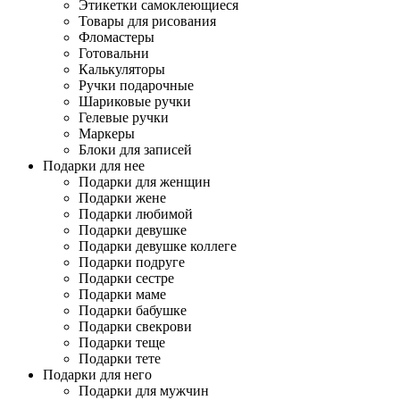
Этикетки самоклеющиеся
Товары для рисования
Фломастеры
Готовальни
Калькуляторы
Ручки подарочные
Шариковые ручки
Гелевые ручки
Маркеры
Блоки для записей
Подарки для нее
Подарки для женщин
Подарки жене
Подарки любимой
Подарки девушке
Подарки девушке коллеге
Подарки подруге
Подарки сестре
Подарки маме
Подарки бабушке
Подарки свекрови
Подарки теще
Подарки тете
Подарки для него
Подарки для мужчин