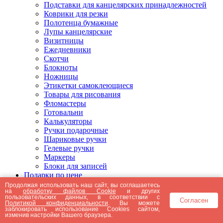
Подставки для канцелярских принадлежностей
Коврики для резки
Полотенца бумажные
Лупы канцелярские
Визитницы
Ежедневники
Скотчи
Блокноты
Ножницы
Этикетки самоклеющиеся
Товары для рисования
Фломастеры
Готовальни
Калькуляторы
Ручки подарочные
Шариковые ручки
Гелевые ручки
Маркеры
Блоки для записей
Подарки по цене
Подарки от 5000 рублей
Продолжая использовать наш сайт, вы соглашаетесь
на
обработку файлов Cookie
и других
Подарки до 5000 рублей
пользовательских данных, в соответствии с
Согласен
Подарки до 3000 рублей
Политикой конфиденциальности
. Вы можете
заблокировать использование Cookies сайтом,
Подарки до 2000 рублей
изменив настройки Вашего браузера.
Подарки до 1000 рублей