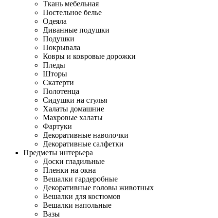
Ткань мебельная
Постельное белье
Одеяла
Диванные подушки
Подушки
Покрывала
Ковры и ковровые дорожки
Пледы
Шторы
Скатерти
Полотенца
Сидушки на стулья
Халаты домашние
Махровые халаты
Фартуки
Декоративные наволочки
Декоративные салфетки
Предметы интерьера
Доски гладильные
Пленки на окна
Вешалки гардеробные
Декоративные головы животных
Вешалки для костюмов
Вешалки напольные
Вазы