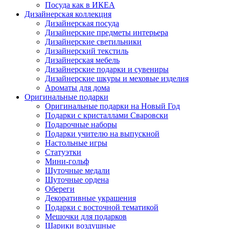
Посуда как в ИКЕА
Дизайнерская коллекция
Дизайнерская посуда
Дизайнерские предметы интерьера
Дизайнерские светильники
Дизайнерский текстиль
Дизайнерская мебель
Дизайнерские подарки и сувениры
Дизайнерские шкуры и меховые изделия
Ароматы для дома
Оригинальные подарки
Оригинальные подарки на Новый Год
Подарки с кристаллами Сваровски
Подарочные наборы
Подарки учителю на выпускной
Настольные игры
Статуэтки
Мини-гольф
Шуточные медали
Шуточные ордена
Обереги
Декоративные украшения
Подарки с восточной тематикой
Мешочки для подарков
Шарики воздушные