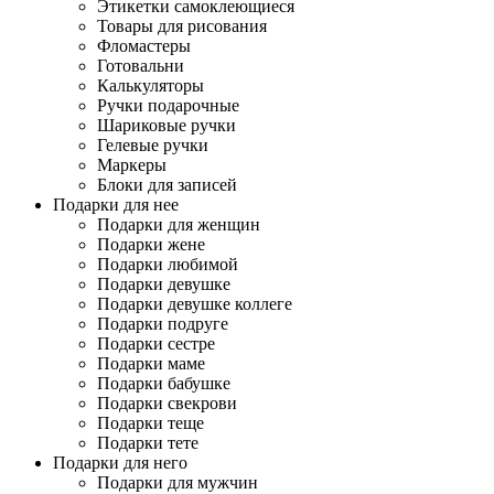
Этикетки самоклеющиеся
Товары для рисования
Фломастеры
Готовальни
Калькуляторы
Ручки подарочные
Шариковые ручки
Гелевые ручки
Маркеры
Блоки для записей
Подарки для нее
Подарки для женщин
Подарки жене
Подарки любимой
Подарки девушке
Подарки девушке коллеге
Подарки подруге
Подарки сестре
Подарки маме
Подарки бабушке
Подарки свекрови
Подарки теще
Подарки тете
Подарки для него
Подарки для мужчин