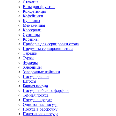
Стаканы
Вазы для фруктов
Конфетницы
Кофейники
Кувшины
Менажницы
Кассероли
Супницы
Корзины
Приборы для сервировки стола
Предметы сервировки стола
Тарелки
Турки
Фужеры
Хлебницы
Заварочные чайники
Посуда для чая
Штофы
Барная посуда
Посуда из белого фарфора
Темная посуда
Посуда в кредит
Однотонная посуда
Посуда в рассрочку
Пластиковая посуда