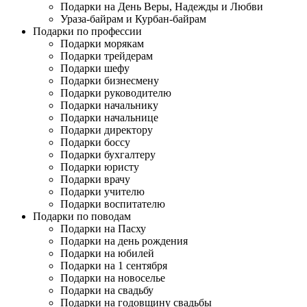
Подарки на День Веры, Надежды и Любви
Ураза-байрам и Курбан-байрам
Подарки по профессии
Подарки морякам
Подарки трейдерам
Подарки шефу
Подарки бизнесмену
Подарки руководителю
Подарки начальнику
Подарки начальнице
Подарки директору
Подарки боссу
Подарки бухгалтеру
Подарки юристу
Подарки врачу
Подарки учителю
Подарки воспитателю
Подарки по поводам
Подарки на Пасху
Подарки на день рождения
Подарки на юбилей
Подарки на 1 сентября
Подарки на новоселье
Подарки на свадьбу
Подарки на годовщину свадьбы