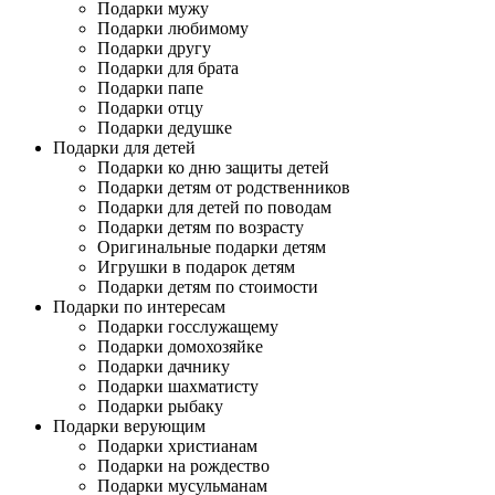
Подарки мужу
Подарки любимому
Подарки другу
Подарки для брата
Подарки папе
Подарки отцу
Подарки дедушке
Подарки для детей
Подарки ко дню защиты детей
Подарки детям от родственников
Подарки для детей по поводам
Подарки детям по возрасту
Оригинальные подарки детям
Игрушки в подарок детям
Подарки детям по стоимости
Подарки по интересам
Подарки госслужащему
Подарки домохозяйке
Подарки дачнику
Подарки шахматисту
Подарки рыбаку
Подарки верующим
Подарки христианам
Подарки на рождество
Подарки мусульманам