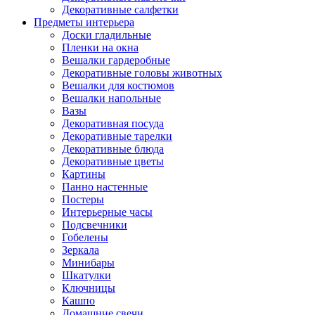
Декоративные салфетки
Предметы интерьера
Доски гладильные
Пленки на окна
Вешалки гардеробные
Декоративные головы животных
Вешалки для костюмов
Вешалки напольные
Вазы
Декоративная посуда
Декоративные тарелки
Декоративные блюда
Декоративные цветы
Картины
Панно настенные
Постеры
Интерьерные часы
Подсвечники
Гобелены
Зеркала
Минибары
Шкатулки
Ключницы
Кашпо
Домашние свечи