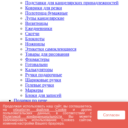
Подставки для канцелярских принадлежностей
Коврики для резки
Полотенца бумажные
Лупы канцелярские
Визитницы
Ежедневники
Скотчи
Блокноты
Ножницы
Этикетки самоклеющиеся
Товары для рисования
Фломастеры
Готовальни
Калькуляторы
Ручки подарочные
Шариковые ручки
Гелевые ручки
Маркеры
Блоки для записей
Подарки по цене
Подарки от 5000 рублей
Продолжая использовать наш сайт, вы соглашаетесь
на
обработку файлов Cookie
и других
Подарки до 5000 рублей
пользовательских данных, в соответствии с
Согласен
Подарки до 3000 рублей
Политикой конфиденциальности
. Вы можете
заблокировать использование Cookies сайтом,
Подарки до 2000 рублей
изменив настройки Вашего браузера.
Подарки до 1000 рублей