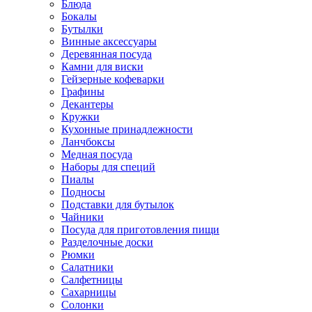
Блюда
Бокалы
Бутылки
Винные аксессуары
Деревянная посуда
Камни для виски
Гейзерные кофеварки
Графины
Декантеры
Кружки
Кухонные принадлежности
Ланчбоксы
Медная посуда
Наборы для специй
Пиалы
Подносы
Подставки для бутылок
Чайники
Посуда для приготовления пищи
Разделочные доски
Рюмки
Салатники
Салфетницы
Сахарницы
Солонки