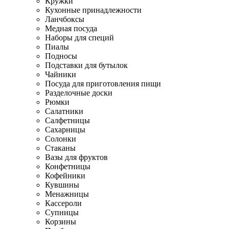
Кружки
Кухонные принадлежности
Ланчбоксы
Медная посуда
Наборы для специй
Пиалы
Подносы
Подставки для бутылок
Чайники
Посуда для приготовления пищи
Разделочные доски
Рюмки
Салатники
Салфетницы
Сахарницы
Солонки
Стаканы
Вазы для фруктов
Конфетницы
Кофейники
Кувшины
Менажницы
Кассероли
Супницы
Корзины