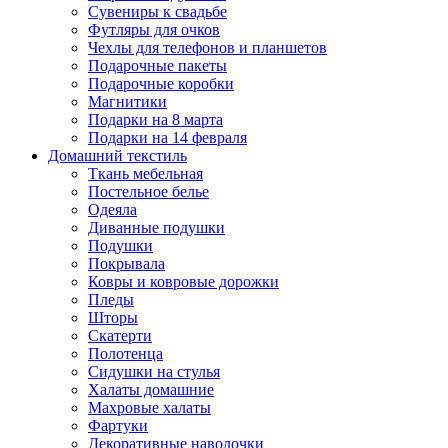
Сувениры к свадьбе
Футляры для очков
Чехлы для телефонов и планшетов
Подарочные пакеты
Подарочные коробки
Магнитики
Подарки на 8 марта
Подарки на 14 февраля
Домашний текстиль
Ткань мебельная
Постельное белье
Одеяла
Диванные подушки
Подушки
Покрывала
Ковры и ковровые дорожки
Пледы
Шторы
Скатерти
Полотенца
Сидушки на стулья
Халаты домашние
Махровые халаты
Фартуки
Декоративные наволочки