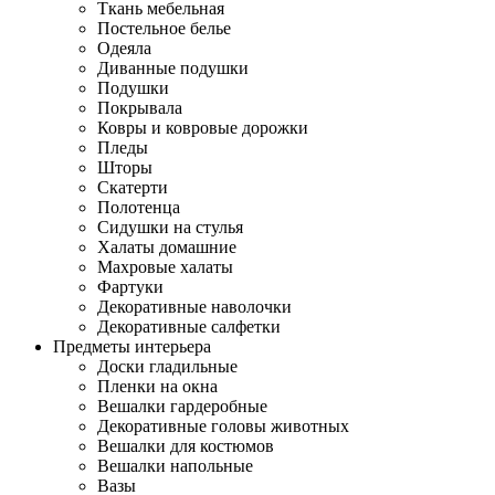
Ткань мебельная
Постельное белье
Одеяла
Диванные подушки
Подушки
Покрывала
Ковры и ковровые дорожки
Пледы
Шторы
Скатерти
Полотенца
Сидушки на стулья
Халаты домашние
Махровые халаты
Фартуки
Декоративные наволочки
Декоративные салфетки
Предметы интерьера
Доски гладильные
Пленки на окна
Вешалки гардеробные
Декоративные головы животных
Вешалки для костюмов
Вешалки напольные
Вазы