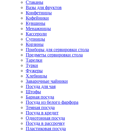
Стаканы
Вазы для фруктов
Конфетницы
Кофейники
Кувшины
Менажницы
Кассероли
Супницы
Корзины
Приборы для сервировки стола
Предметы сервировки стола
Тарелки
Турки
Фужеры
Хлебницы
Заварочные чайники
Посуда для чая
Штофы
Барная посуда
Посуда из белого фарфора
Темная посуда
Посуда в кредит
Однотонная посуда
Посуда в рассрочку
Пластиковая посуда