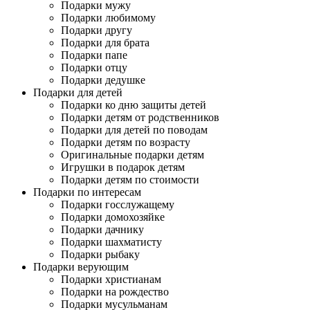
Подарки мужу
Подарки любимому
Подарки другу
Подарки для брата
Подарки папе
Подарки отцу
Подарки дедушке
Подарки для детей
Подарки ко дню защиты детей
Подарки детям от родственников
Подарки для детей по поводам
Подарки детям по возрасту
Оригинальные подарки детям
Игрушки в подарок детям
Подарки детям по стоимости
Подарки по интересам
Подарки госслужащему
Подарки домохозяйке
Подарки дачнику
Подарки шахматисту
Подарки рыбаку
Подарки верующим
Подарки христианам
Подарки на рождество
Подарки мусульманам