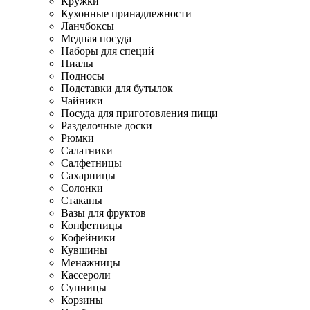
Кружки
Кухонные принадлежности
Ланчбоксы
Медная посуда
Наборы для специй
Пиалы
Подносы
Подставки для бутылок
Чайники
Посуда для приготовления пищи
Разделочные доски
Рюмки
Салатники
Салфетницы
Сахарницы
Солонки
Стаканы
Вазы для фруктов
Конфетницы
Кофейники
Кувшины
Менажницы
Кассероли
Супницы
Корзины