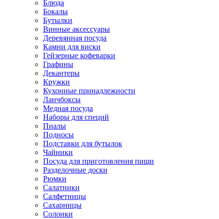
Блюда
Бокалы
Бутылки
Винные аксессуары
Деревянная посуда
Камни для виски
Гейзерные кофеварки
Графины
Декантеры
Кружки
Кухонные принадлежности
Ланчбоксы
Медная посуда
Наборы для специй
Пиалы
Подносы
Подставки для бутылок
Чайники
Посуда для приготовления пищи
Разделочные доски
Рюмки
Салатники
Салфетницы
Сахарницы
Солонки