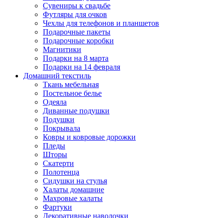
Сувениры к свадьбе
Футляры для очков
Чехлы для телефонов и планшетов
Подарочные пакеты
Подарочные коробки
Магнитики
Подарки на 8 марта
Подарки на 14 февраля
Домашний текстиль
Ткань мебельная
Постельное белье
Одеяла
Диванные подушки
Подушки
Покрывала
Ковры и ковровые дорожки
Пледы
Шторы
Скатерти
Полотенца
Сидушки на стулья
Халаты домашние
Махровые халаты
Фартуки
Декоративные наволочки