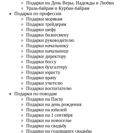
Подарки на День Веры, Надежды и Любви
Ураза-байрам и Курбан-байрам
Подарки по профессии
Подарки морякам
Подарки трейдерам
Подарки шефу
Подарки бизнесмену
Подарки руководителю
Подарки начальнику
Подарки начальнице
Подарки директору
Подарки боссу
Подарки бухгалтеру
Подарки юристу
Подарки врачу
Подарки учителю
Подарки воспитателю
Подарки по поводам
Подарки на Пасху
Подарки на день рождения
Подарки на юбилей
Подарки на 1 сентября
Подарки на новоселье
Подарки на свадьбу
Подарки на годовщину свадьбы