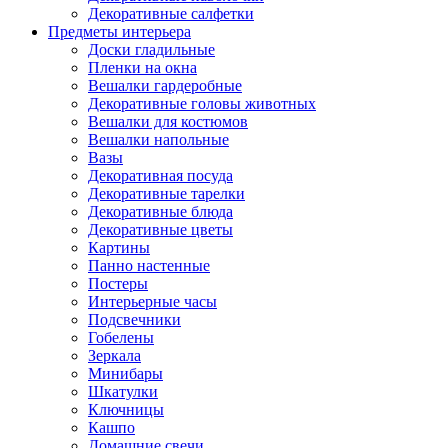
Декоративные салфетки
Предметы интерьера
Доски гладильные
Пленки на окна
Вешалки гардеробные
Декоративные головы животных
Вешалки для костюмов
Вешалки напольные
Вазы
Декоративная посуда
Декоративные тарелки
Декоративные блюда
Декоративные цветы
Картины
Панно настенные
Постеры
Интерьерные часы
Подсвечники
Гобелены
Зеркала
Минибары
Шкатулки
Ключницы
Кашпо
Домашние свечи