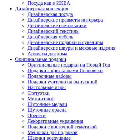
Посуда как в ИКЕА
Дизайнерская коллекция
Дизайнерская посуда
Дизайнерские предметы интерьера
Дизайнерские светильники
Дизайнерский текстиль
Дизайнерская мебель
Дизайнерские подарки и сувениры
Дизайнерские шкуры и меховые изделия
Ароматы для дома
Оригинальные подарки
Оригинальные подарки на Новый Год
Подарки с кристаллами Сваровски
Подарочные наборы
Подарки учителю на выпускной
Настольные игры
Статуэтки
Мини-гольф
Шуточные медали
Шуточные ордена
Обереги
Декоративные украшения
Подарки с восточной тематикой
Мешочки для подарков
Шарики воздушные