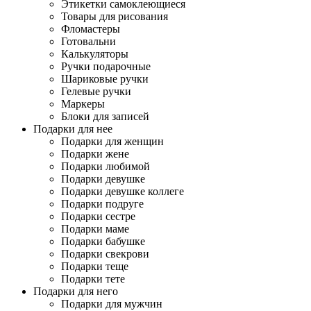
Этикетки самоклеющиеся
Товары для рисования
Фломастеры
Готовальни
Калькуляторы
Ручки подарочные
Шариковые ручки
Гелевые ручки
Маркеры
Блоки для записей
Подарки для нее
Подарки для женщин
Подарки жене
Подарки любимой
Подарки девушке
Подарки девушке коллеге
Подарки подруге
Подарки сестре
Подарки маме
Подарки бабушке
Подарки свекрови
Подарки теще
Подарки тете
Подарки для него
Подарки для мужчин