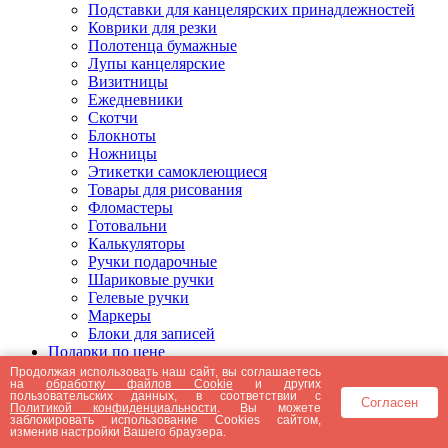
Подставки для канцелярских принадлежностей
Коврики для резки
Полотенца бумажные
Лупы канцелярские
Визитницы
Ежедневники
Скотчи
Блокноты
Ножницы
Этикетки самоклеющиеся
Товары для рисования
Фломастеры
Готовальни
Калькуляторы
Ручки подарочные
Шариковые ручки
Гелевые ручки
Маркеры
Блоки для записей
Подарки по цене
Подарки от 5000 рублей
Продолжая использовать наш сайт, вы соглашаетесь
на
обработку файлов Cookie
и других
Подарки до 5000 рублей
пользовательских данных, в соответствии с
Согласен
Подарки до 3000 рублей
Политикой конфиденциальности
. Вы можете
заблокировать использование Cookies сайтом,
Подарки до 2000 рублей
изменив настройки Вашего браузера.
Подарки до 1000 рублей