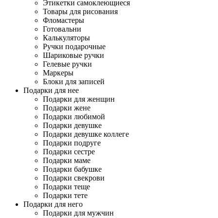
Этикетки самоклеющиеся
Товары для рисования
Фломастеры
Готовальни
Калькуляторы
Ручки подарочные
Шариковые ручки
Гелевые ручки
Маркеры
Блоки для записей
Подарки для нее
Подарки для женщин
Подарки жене
Подарки любимой
Подарки девушке
Подарки девушке коллеге
Подарки подруге
Подарки сестре
Подарки маме
Подарки бабушке
Подарки свекрови
Подарки теще
Подарки тете
Подарки для него
Подарки для мужчин