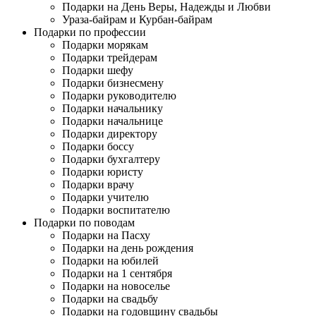
Подарки на День Веры, Надежды и Любви
Ураза-байрам и Курбан-байрам
Подарки по профессии
Подарки морякам
Подарки трейдерам
Подарки шефу
Подарки бизнесмену
Подарки руководителю
Подарки начальнику
Подарки начальнице
Подарки директору
Подарки боссу
Подарки бухгалтеру
Подарки юристу
Подарки врачу
Подарки учителю
Подарки воспитателю
Подарки по поводам
Подарки на Пасху
Подарки на день рождения
Подарки на юбилей
Подарки на 1 сентября
Подарки на новоселье
Подарки на свадьбу
Подарки на годовщину свадьбы