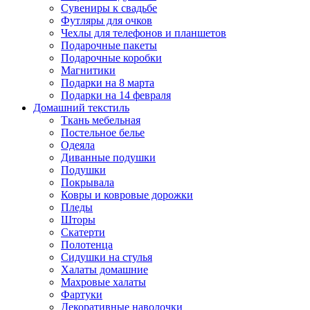
Сувениры к свадьбе
Футляры для очков
Чехлы для телефонов и планшетов
Подарочные пакеты
Подарочные коробки
Магнитики
Подарки на 8 марта
Подарки на 14 февраля
Домашний текстиль
Ткань мебельная
Постельное белье
Одеяла
Диванные подушки
Подушки
Покрывала
Ковры и ковровые дорожки
Пледы
Шторы
Скатерти
Полотенца
Сидушки на стулья
Халаты домашние
Махровые халаты
Фартуки
Декоративные наволочки