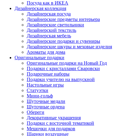
Посуда как в ИКЕА
Дизайнерская коллекция
Дизайнерская посуда
Дизайнерские предметы интерьера
Дизайнерские светильники
Дизайнерский текстиль
Дизайнерская мебель
Дизайнерские подарки и сувениры
Дизайнерские шкуры и меховые изделия
Ароматы для дома
Оригинальные подарки
Оригинальные подарки на Новый Год
Подарки с кристаллами Сваровски
Подарочные наборы
Подарки учителю на выпускной
Настольные игры
Статуэтки
Мини-гольф
Шуточные медали
Шуточные ордена
Обереги
Декоративные украшения
Подарки с восточной тематикой
Мешочки для подарков
Шарики воздушные