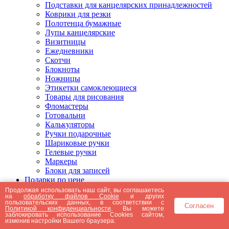
Подставки для канцелярских принадлежностей
Коврики для резки
Полотенца бумажные
Лупы канцелярские
Визитницы
Ежедневники
Скотчи
Блокноты
Ножницы
Этикетки самоклеющиеся
Товары для рисования
Фломастеры
Готовальни
Калькуляторы
Ручки подарочные
Шариковые ручки
Гелевые ручки
Маркеры
Блоки для записей
Подарки по цене
Подарки от 5000 рублей
Продолжая использовать наш сайт, вы соглашаетесь
на
обработку файлов Cookie
и других
Подарки до 5000 рублей
пользовательских данных, в соответствии с
Согласен
Подарки до 3000 рублей
Политикой конфиденциальности
. Вы можете
заблокировать использование Cookies сайтом,
Подарки до 2000 рублей
изменив настройки Вашего браузера.
Подарки до 1000 рублей