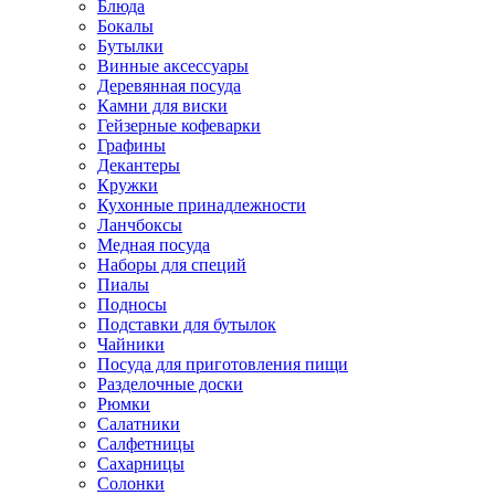
Блюда
Бокалы
Бутылки
Винные аксессуары
Деревянная посуда
Камни для виски
Гейзерные кофеварки
Графины
Декантеры
Кружки
Кухонные принадлежности
Ланчбоксы
Медная посуда
Наборы для специй
Пиалы
Подносы
Подставки для бутылок
Чайники
Посуда для приготовления пищи
Разделочные доски
Рюмки
Салатники
Салфетницы
Сахарницы
Солонки