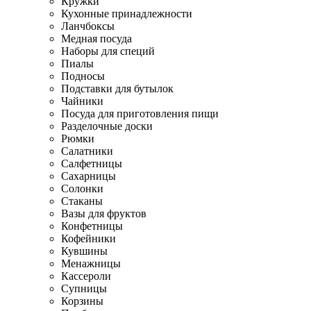
Кружки
Кухонные принадлежности
Ланчбоксы
Медная посуда
Наборы для специй
Пиалы
Подносы
Подставки для бутылок
Чайники
Посуда для приготовления пищи
Разделочные доски
Рюмки
Салатники
Салфетницы
Сахарницы
Солонки
Стаканы
Вазы для фруктов
Конфетницы
Кофейники
Кувшины
Менажницы
Кассероли
Супницы
Корзины