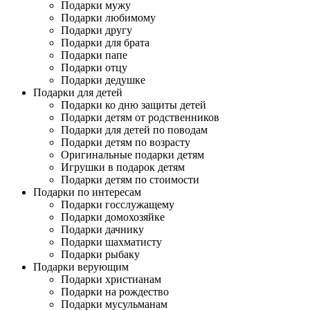
Подарки мужу
Подарки любимому
Подарки другу
Подарки для брата
Подарки папе
Подарки отцу
Подарки дедушке
Подарки для детей
Подарки ко дню защиты детей
Подарки детям от родственников
Подарки для детей по поводам
Подарки детям по возрасту
Оригинальные подарки детям
Игрушки в подарок детям
Подарки детям по стоимости
Подарки по интересам
Подарки госслужащему
Подарки домохозяйке
Подарки дачнику
Подарки шахматисту
Подарки рыбаку
Подарки верующим
Подарки христианам
Подарки на рождество
Подарки мусульманам