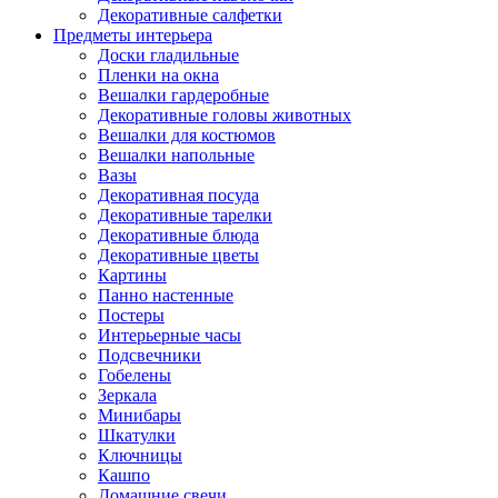
Декоративные салфетки
Предметы интерьера
Доски гладильные
Пленки на окна
Вешалки гардеробные
Декоративные головы животных
Вешалки для костюмов
Вешалки напольные
Вазы
Декоративная посуда
Декоративные тарелки
Декоративные блюда
Декоративные цветы
Картины
Панно настенные
Постеры
Интерьерные часы
Подсвечники
Гобелены
Зеркала
Минибары
Шкатулки
Ключницы
Кашпо
Домашние свечи