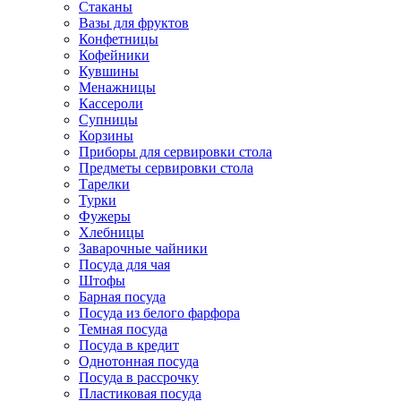
Стаканы
Вазы для фруктов
Конфетницы
Кофейники
Кувшины
Менажницы
Кассероли
Супницы
Корзины
Приборы для сервировки стола
Предметы сервировки стола
Тарелки
Турки
Фужеры
Хлебницы
Заварочные чайники
Посуда для чая
Штофы
Барная посуда
Посуда из белого фарфора
Темная посуда
Посуда в кредит
Однотонная посуда
Посуда в рассрочку
Пластиковая посуда