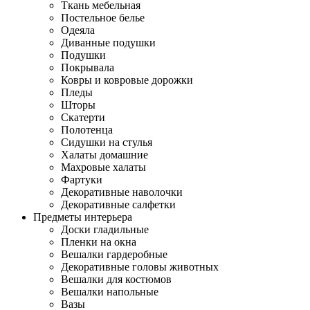
Ткань мебельная
Постельное белье
Одеяла
Диванные подушки
Подушки
Покрывала
Ковры и ковровые дорожки
Пледы
Шторы
Скатерти
Полотенца
Сидушки на стулья
Халаты домашние
Махровые халаты
Фартуки
Декоративные наволочки
Декоративные салфетки
Предметы интерьера
Доски гладильные
Пленки на окна
Вешалки гардеробные
Декоративные головы животных
Вешалки для костюмов
Вешалки напольные
Вазы