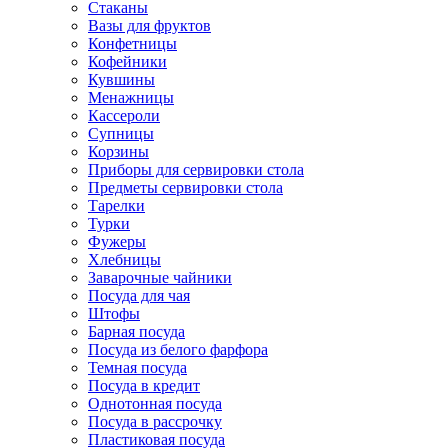
Стаканы
Вазы для фруктов
Конфетницы
Кофейники
Кувшины
Менажницы
Кассероли
Супницы
Корзины
Приборы для сервировки стола
Предметы сервировки стола
Тарелки
Турки
Фужеры
Хлебницы
Заварочные чайники
Посуда для чая
Штофы
Барная посуда
Посуда из белого фарфора
Темная посуда
Посуда в кредит
Однотонная посуда
Посуда в рассрочку
Пластиковая посуда