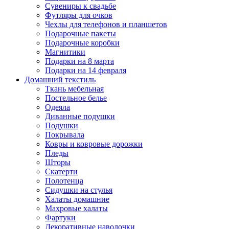
Сувениры к свадьбе
Футляры для очков
Чехлы для телефонов и планшетов
Подарочные пакеты
Подарочные коробки
Магнитики
Подарки на 8 марта
Подарки на 14 февраля
Домашний текстиль
Ткань мебельная
Постельное белье
Одеяла
Диванные подушки
Подушки
Покрывала
Ковры и ковровые дорожки
Пледы
Шторы
Скатерти
Полотенца
Сидушки на стулья
Халаты домашние
Махровые халаты
Фартуки
Декоративные наволочки