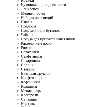
Кружки
Кухонные принадлежности
Ланчбоксы
Медная посуда
Наборы для специй
Пиалы
Подносы
Подставки для бутылок
Чайники
Посуда для приготовления пищи
Разделочные доски
Рюмки
Салатники
Салфетницы
Сахарницы
Солонки
Стаканы
Вазы для фруктов
Конфетницы
Кофейники
Кувшины
Менажницы
Кассероли
Супницы
Корзины