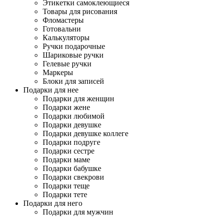
Этикетки самоклеющиеся
Товары для рисования
Фломастеры
Готовальни
Калькуляторы
Ручки подарочные
Шариковые ручки
Гелевые ручки
Маркеры
Блоки для записей
Подарки для нее
Подарки для женщин
Подарки жене
Подарки любимой
Подарки девушке
Подарки девушке коллеге
Подарки подруге
Подарки сестре
Подарки маме
Подарки бабушке
Подарки свекрови
Подарки теще
Подарки тете
Подарки для него
Подарки для мужчин