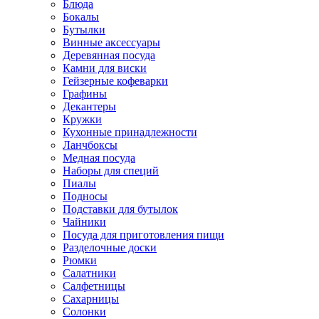
Блюда
Бокалы
Бутылки
Винные аксессуары
Деревянная посуда
Камни для виски
Гейзерные кофеварки
Графины
Декантеры
Кружки
Кухонные принадлежности
Ланчбоксы
Медная посуда
Наборы для специй
Пиалы
Подносы
Подставки для бутылок
Чайники
Посуда для приготовления пищи
Разделочные доски
Рюмки
Салатники
Салфетницы
Сахарницы
Солонки