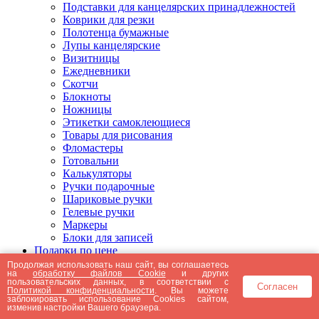
Подставки для канцелярских принадлежностей
Коврики для резки
Полотенца бумажные
Лупы канцелярские
Визитницы
Ежедневники
Скотчи
Блокноты
Ножницы
Этикетки самоклеющиеся
Товары для рисования
Фломастеры
Готовальни
Калькуляторы
Ручки подарочные
Шариковые ручки
Гелевые ручки
Маркеры
Блоки для записей
Подарки по цене
Подарки от 5000 рублей
Продолжая использовать наш сайт, вы соглашаетесь
на
обработку файлов Cookie
и других
Подарки до 5000 рублей
пользовательских данных, в соответствии с
Согласен
Подарки до 3000 рублей
Политикой конфиденциальности
. Вы можете
заблокировать использование Cookies сайтом,
Подарки до 2000 рублей
изменив настройки Вашего браузера.
Подарки до 1000 рублей