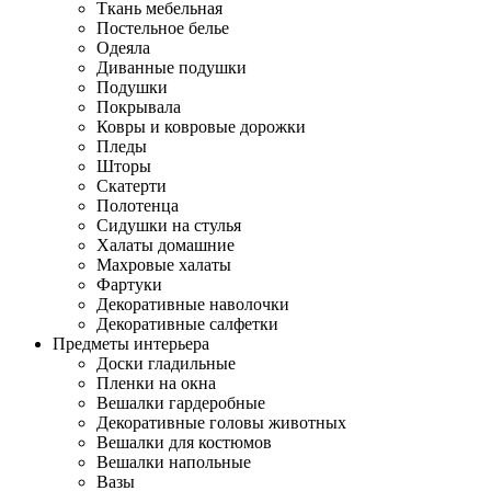
Ткань мебельная
Постельное белье
Одеяла
Диванные подушки
Подушки
Покрывала
Ковры и ковровые дорожки
Пледы
Шторы
Скатерти
Полотенца
Сидушки на стулья
Халаты домашние
Махровые халаты
Фартуки
Декоративные наволочки
Декоративные салфетки
Предметы интерьера
Доски гладильные
Пленки на окна
Вешалки гардеробные
Декоративные головы животных
Вешалки для костюмов
Вешалки напольные
Вазы