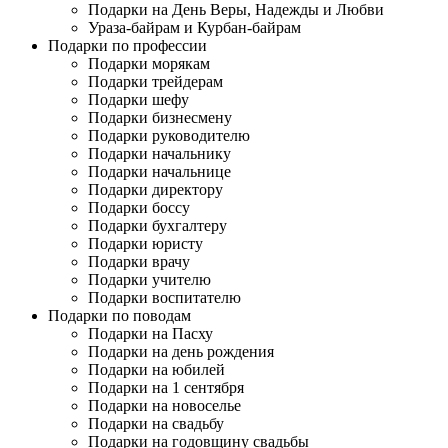
Подарки на День Веры, Надежды и Любви
Ураза-байрам и Курбан-байрам
Подарки по профессии
Подарки морякам
Подарки трейдерам
Подарки шефу
Подарки бизнесмену
Подарки руководителю
Подарки начальнику
Подарки начальнице
Подарки директору
Подарки боссу
Подарки бухгалтеру
Подарки юристу
Подарки врачу
Подарки учителю
Подарки воспитателю
Подарки по поводам
Подарки на Пасху
Подарки на день рождения
Подарки на юбилей
Подарки на 1 сентября
Подарки на новоселье
Подарки на свадьбу
Подарки на годовщину свадьбы