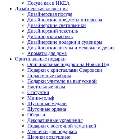
Посуда как в ИКЕА
Дизайнерская коллекция
Дизайнерская посуда
Дизайнерские предметы интерьера
Дизайнерские светильники
Дизайнерский текстиль
Дизайнерская мебель
Дизайнерские подарки и сувениры
Дизайнерские шкуры и меховые изделия
Ароматы для дома
Оригинальные подарки
Оригинальные подарки на Новый Год
Подарки с кристаллами Сваровски
Подарочные наборы
Подарки учителю на выпускной
Настольные игры
Статуэтки
Мини-гольф
Шуточные медали
Шуточные ордена
Обереги
Декоративные украшения
Подарки с восточной тематикой
Мешочки для подарков
Шарики воздушные