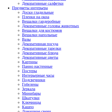
Декоративные салфетки
Предметы интерьера
Доски гладильные
Пленки на окна
Вешалки гардеробные
Декоративные головы животных
Вешалки для костюмов
Вешалки напольные
Вазы
Декоративная посуда
Декоративные тарелки
Декоративные блюда
Декоративные цветы
Картины
Панно настенные
Постеры
Интерьерные часы
Подсвечники
Гобелены
Зеркала
Минибары
Шкатулки
Ключницы
Кашпо
Домашние свечи