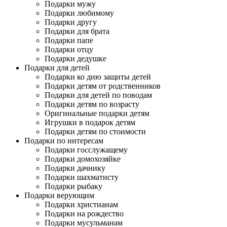
Подарки мужу
Подарки любимому
Подарки другу
Подарки для брата
Подарки папе
Подарки отцу
Подарки дедушке
Подарки для детей
Подарки ко дню защиты детей
Подарки детям от родственников
Подарки для детей по поводам
Подарки детям по возрасту
Оригинальные подарки детям
Игрушки в подарок детям
Подарки детям по стоимости
Подарки по интересам
Подарки госслужащему
Подарки домохозяйке
Подарки дачнику
Подарки шахматисту
Подарки рыбаку
Подарки верующим
Подарки христианам
Подарки на рождество
Подарки мусульманам