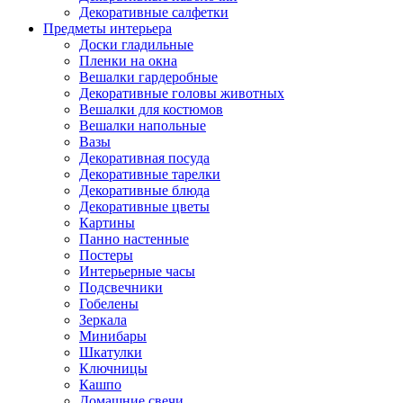
Декоративные салфетки
Предметы интерьера
Доски гладильные
Пленки на окна
Вешалки гардеробные
Декоративные головы животных
Вешалки для костюмов
Вешалки напольные
Вазы
Декоративная посуда
Декоративные тарелки
Декоративные блюда
Декоративные цветы
Картины
Панно настенные
Постеры
Интерьерные часы
Подсвечники
Гобелены
Зеркала
Минибары
Шкатулки
Ключницы
Кашпо
Домашние свечи