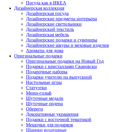
Посуда как в ИКЕА
Дизайнерская коллекция
Дизайнерская посуда
Дизайнерские предметы интерьера
Дизайнерские светильники
Дизайнерский текстиль
Дизайнерская мебель
Дизайнерские подарки и сувениры
Дизайнерские шкуры и меховые изделия
Ароматы для дома
Оригинальные подарки
Оригинальные подарки на Новый Год
Подарки с кристаллами Сваровски
Подарочные наборы
Подарки учителю на выпускной
Настольные игры
Статуэтки
Мини-гольф
Шуточные медали
Шуточные ордена
Обереги
Декоративные украшения
Подарки с восточной тематикой
Мешочки для подарков
Шарики воздушные