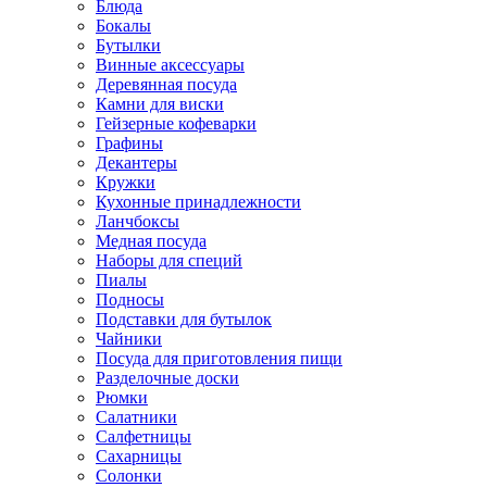
Блюда
Бокалы
Бутылки
Винные аксессуары
Деревянная посуда
Камни для виски
Гейзерные кофеварки
Графины
Декантеры
Кружки
Кухонные принадлежности
Ланчбоксы
Медная посуда
Наборы для специй
Пиалы
Подносы
Подставки для бутылок
Чайники
Посуда для приготовления пищи
Разделочные доски
Рюмки
Салатники
Салфетницы
Сахарницы
Солонки