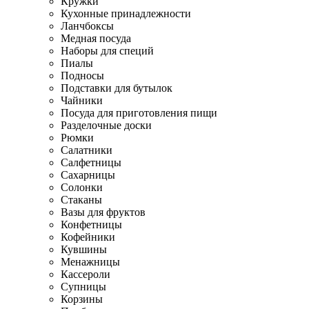
Кружки
Кухонные принадлежности
Ланчбоксы
Медная посуда
Наборы для специй
Пиалы
Подносы
Подставки для бутылок
Чайники
Посуда для приготовления пищи
Разделочные доски
Рюмки
Салатники
Салфетницы
Сахарницы
Солонки
Стаканы
Вазы для фруктов
Конфетницы
Кофейники
Кувшины
Менажницы
Кассероли
Супницы
Корзины