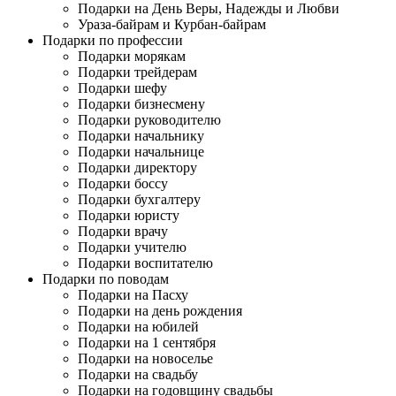
Подарки на День Веры, Надежды и Любви
Ураза-байрам и Курбан-байрам
Подарки по профессии
Подарки морякам
Подарки трейдерам
Подарки шефу
Подарки бизнесмену
Подарки руководителю
Подарки начальнику
Подарки начальнице
Подарки директору
Подарки боссу
Подарки бухгалтеру
Подарки юристу
Подарки врачу
Подарки учителю
Подарки воспитателю
Подарки по поводам
Подарки на Пасху
Подарки на день рождения
Подарки на юбилей
Подарки на 1 сентября
Подарки на новоселье
Подарки на свадьбу
Подарки на годовщину свадьбы