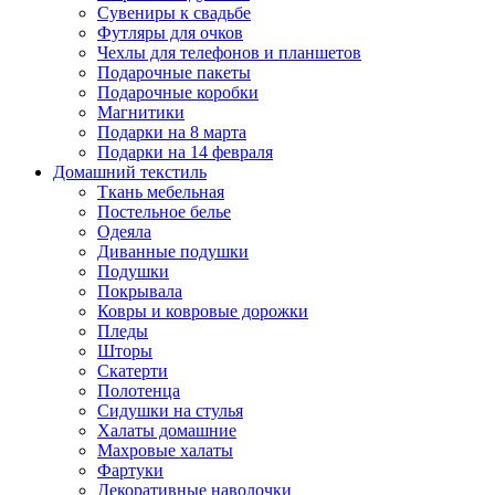
Сувениры к свадьбе
Футляры для очков
Чехлы для телефонов и планшетов
Подарочные пакеты
Подарочные коробки
Магнитики
Подарки на 8 марта
Подарки на 14 февраля
Домашний текстиль
Ткань мебельная
Постельное белье
Одеяла
Диванные подушки
Подушки
Покрывала
Ковры и ковровые дорожки
Пледы
Шторы
Скатерти
Полотенца
Сидушки на стулья
Халаты домашние
Махровые халаты
Фартуки
Декоративные наволочки