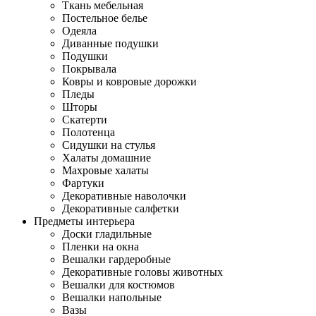
Ткань мебельная
Постельное белье
Одеяла
Диванные подушки
Подушки
Покрывала
Ковры и ковровые дорожки
Пледы
Шторы
Скатерти
Полотенца
Сидушки на стулья
Халаты домашние
Махровые халаты
Фартуки
Декоративные наволочки
Декоративные салфетки
Предметы интерьера
Доски гладильные
Пленки на окна
Вешалки гардеробные
Декоративные головы животных
Вешалки для костюмов
Вешалки напольные
Вазы