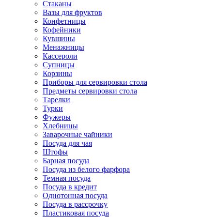
Стаканы
Вазы для фруктов
Конфетницы
Кофейники
Кувшины
Менажницы
Кассероли
Супницы
Корзины
Приборы для сервировки стола
Предметы сервировки стола
Тарелки
Турки
Фужеры
Хлебницы
Заварочные чайники
Посуда для чая
Штофы
Барная посуда
Посуда из белого фарфора
Темная посуда
Посуда в кредит
Однотонная посуда
Посуда в рассрочку
Пластиковая посуда