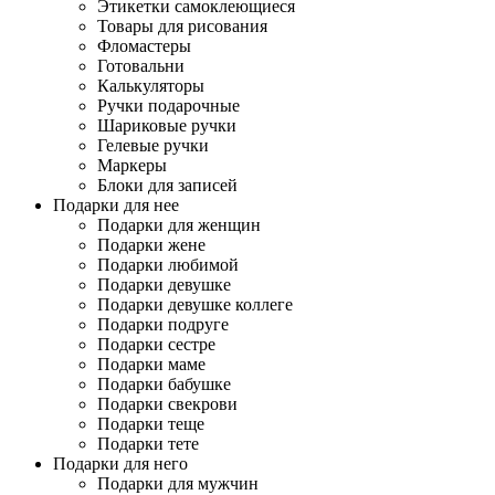
Этикетки самоклеющиеся
Товары для рисования
Фломастеры
Готовальни
Калькуляторы
Ручки подарочные
Шариковые ручки
Гелевые ручки
Маркеры
Блоки для записей
Подарки для нее
Подарки для женщин
Подарки жене
Подарки любимой
Подарки девушке
Подарки девушке коллеге
Подарки подруге
Подарки сестре
Подарки маме
Подарки бабушке
Подарки свекрови
Подарки теще
Подарки тете
Подарки для него
Подарки для мужчин