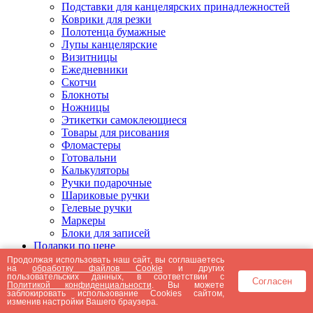
Подставки для канцелярских принадлежностей
Коврики для резки
Полотенца бумажные
Лупы канцелярские
Визитницы
Ежедневники
Скотчи
Блокноты
Ножницы
Этикетки самоклеющиеся
Товары для рисования
Фломастеры
Готовальни
Калькуляторы
Ручки подарочные
Шариковые ручки
Гелевые ручки
Маркеры
Блоки для записей
Подарки по цене
Подарки от 5000 рублей
Продолжая использовать наш сайт, вы соглашаетесь
на
обработку файлов Cookie
и других
Подарки до 5000 рублей
пользовательских данных, в соответствии с
Согласен
Подарки до 3000 рублей
Политикой конфиденциальности
. Вы можете
заблокировать использование Cookies сайтом,
Подарки до 2000 рублей
изменив настройки Вашего браузера.
Подарки до 1000 рублей