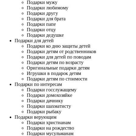
Подарки мужу
Подарки любимому
Подарки другу
Подарки для брата
Подарки папе
Подарки отцу
Подарки дедушке
Подарки для детей
Подарки ко дню защиты детей
Подарки детям от родственников
Подарки для детей по поводам
Подарки детям по возрасту
Оригинальные подарки детям
Игрушки в подарок детям
Подарки детям по стоимости
Подарки по интересам
Подарки госслужащему
Подарки домохозяйке
Подарки дачнику
Подарки шахматисту
Подарки рыбаку
Подарки верующим
Подарки христианам
Подарки на рождество
Подарки мусульманам