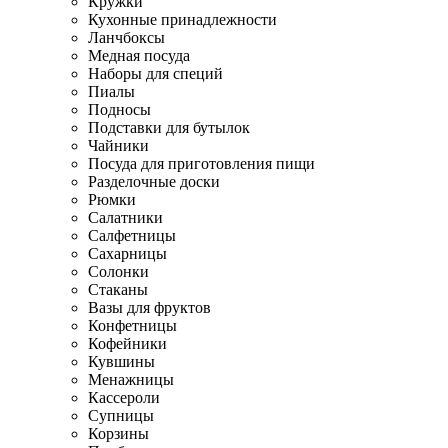
Кружки
Кухонные принадлежности
Ланчбоксы
Медная посуда
Наборы для специй
Пиалы
Подносы
Подставки для бутылок
Чайники
Посуда для приготовления пищи
Разделочные доски
Рюмки
Салатники
Салфетницы
Сахарницы
Солонки
Стаканы
Вазы для фруктов
Конфетницы
Кофейники
Кувшины
Менажницы
Кассероли
Супницы
Корзины