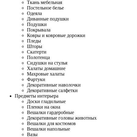
Ткань мебельная
Постельное белье
Одеяла
Диванные подушки
Подушки
Покрывала
Ковры и ковровые дорожки
Пледы
Шторы
Скатерти
Полотенца
Сидушки на стулья
Халаты домашние
Махровые халаты
Фартуки
Декоративные наволочки
Декоративные салфетки
Предметы интерьера
Доски гладильные
Пленки на окна
Вешалки гардеробные
Декоративные головы животных
Вешалки для костюмов
Вешалки напольные
Вазы