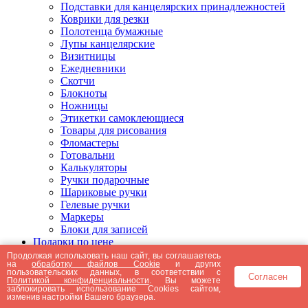
Подставки для канцелярских принадлежностей
Коврики для резки
Полотенца бумажные
Лупы канцелярские
Визитницы
Ежедневники
Скотчи
Блокноты
Ножницы
Этикетки самоклеющиеся
Товары для рисования
Фломастеры
Готовальни
Калькуляторы
Ручки подарочные
Шариковые ручки
Гелевые ручки
Маркеры
Блоки для записей
Подарки по цене
Подарки от 5000 рублей
Продолжая использовать наш сайт, вы соглашаетесь
на
обработку файлов Cookie
и других
Подарки до 5000 рублей
пользовательских данных, в соответствии с
Согласен
Подарки до 3000 рублей
Политикой конфиденциальности
. Вы можете
заблокировать использование Cookies сайтом,
Подарки до 2000 рублей
изменив настройки Вашего браузера.
Подарки до 1000 рублей