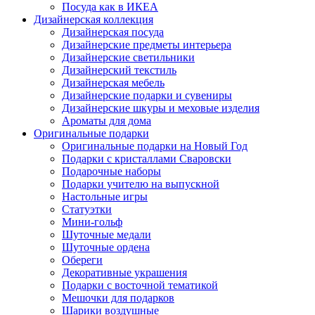
Посуда как в ИКЕА
Дизайнерская коллекция
Дизайнерская посуда
Дизайнерские предметы интерьера
Дизайнерские светильники
Дизайнерский текстиль
Дизайнерская мебель
Дизайнерские подарки и сувениры
Дизайнерские шкуры и меховые изделия
Ароматы для дома
Оригинальные подарки
Оригинальные подарки на Новый Год
Подарки с кристаллами Сваровски
Подарочные наборы
Подарки учителю на выпускной
Настольные игры
Статуэтки
Мини-гольф
Шуточные медали
Шуточные ордена
Обереги
Декоративные украшения
Подарки с восточной тематикой
Мешочки для подарков
Шарики воздушные