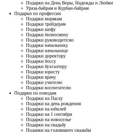
Подарки на День Веры, Надежды и Любви
Ураза-байрам и Курбан-байрам
Подарки по профессии
Подарки морякам
Подарки трейдерам
Подарки шефу
Подарки бизнесмену
Подарки руководителю
Подарки начальнику
Подарки начальнице
Подарки директору
Подарки боссу
Подарки бухгалтеру
Подарки юристу
Подарки врачу
Подарки учителю
Подарки воспитателю
Подарки по поводам
Подарки на Пасху
Подарки на день рождения
Подарки на юбилей
Подарки на 1 сентября
Подарки на новоселье
Подарки на свадьбу
Подарки на годовщину свадьбы