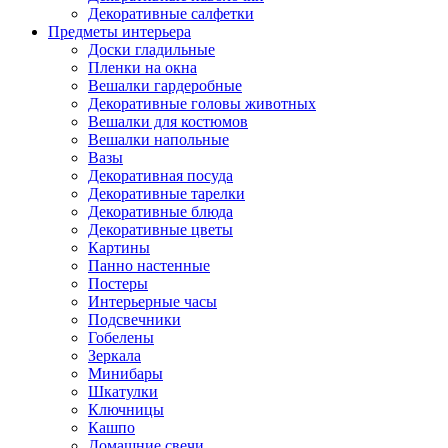
Декоративные салфетки
Предметы интерьера
Доски гладильные
Пленки на окна
Вешалки гардеробные
Декоративные головы животных
Вешалки для костюмов
Вешалки напольные
Вазы
Декоративная посуда
Декоративные тарелки
Декоративные блюда
Декоративные цветы
Картины
Панно настенные
Постеры
Интерьерные часы
Подсвечники
Гобелены
Зеркала
Минибары
Шкатулки
Ключницы
Кашпо
Домашние свечи