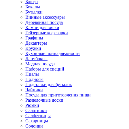
Блюда
Бокалы
Бутылки
Винные аксессуары
Деревянная посуда
Камни для виски
Гейзерные кофеварки
Графины
Декантеры
Кружки
Кухонные принадлежности
Ланчбоксы
Медная посуда
Наборы для специй
Пиалы
Подносы
Подставки для бутылок
Чайники
Посуда для приготовления пищи
Разделочные доски
Рюмки
Салатники
Салфетницы
Сахарницы
Солонки