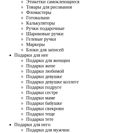
Этикетки самоклеющиеся
Товары для рисования
Фломастеры
Готовальни
Калькуляторы
Ручки подарочные
Шариковые ручки
Гелевые ручки
Маркеры
Блоки для записей
Подарки для нее
Подарки для женщин
Подарки жене
Подарки любимой
Подарки девушке
Подарки девушке коллеге
Подарки подруге
Подарки сестре
Подарки маме
Подарки бабушке
Подарки свекрови
Подарки теще
Подарки тете
Подарки для него
Подарки для мужчин