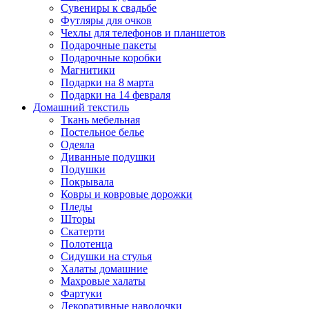
Сувениры к свадьбе
Футляры для очков
Чехлы для телефонов и планшетов
Подарочные пакеты
Подарочные коробки
Магнитики
Подарки на 8 марта
Подарки на 14 февраля
Домашний текстиль
Ткань мебельная
Постельное белье
Одеяла
Диванные подушки
Подушки
Покрывала
Ковры и ковровые дорожки
Пледы
Шторы
Скатерти
Полотенца
Сидушки на стулья
Халаты домашние
Махровые халаты
Фартуки
Декоративные наволочки