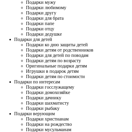
Подарки мужу
Подарки любимому
Подарки другу
Подарки для брата
Подарки папе
Подарки отцу
Подарки дедушке
Подарки для детей
Подарки ко дню защиты детей
Подарки детям от родственников
Подарки для детей по поводам
Подарки детям по возрасту
Оригинальные подарки детям
Игрушки в подарок детям
Подарки детям по стоимости
Подарки по интересам
Подарки госслужащему
Подарки домохозяйке
Подарки дачнику
Подарки шахматисту
Подарки рыбаку
Подарки верующим
Подарки христианам
Подарки на рождество
Подарки мусульманам