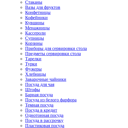
Стаканы
Вазы для фруктов
Конфетницы
Кофейники
Кувшины
Менажницы
Кассероли
Супницы
Корзины
Приборы для сервировки стола
Предметы сервировки стола
Тарелки
Турки
Фужеры
Хлебницы
Заварочные чайники
Посуда для чая
Штофы
Барная посуда
Посуда из белого фарфора
Темная посуда
Посуда в кредит
Однотонная посуда
Посуда в рассрочку
Пластиковая посуда