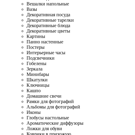
Вешалки напольные
Вазы
Декоративная посуда
Декоративные тарелки
Декоративные блюда
Декоративные цветы
Картины
Панно настенные
Постеры
Интерьерные часы
Подсвечники
Гобелены
Зеркала
Минибары
Шкатулки
Ключницы
Кашпо
Домашние свечи
Рамки для фотографий
Альбомы для фотографий
Иконы
Глобусы настольные
Ароматические диффузоры
Ложки для обуви
Коврики в прихожую