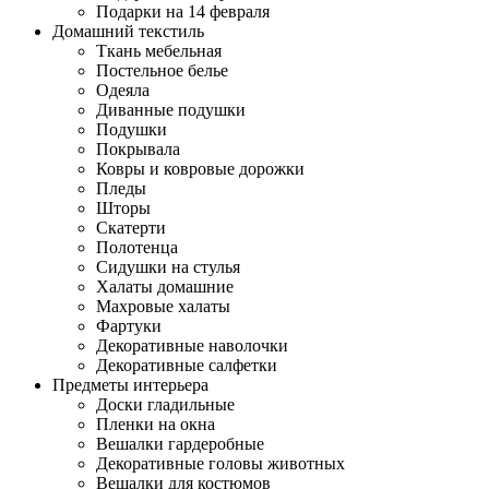
Подарки на 14 февраля
Домашний текстиль
Ткань мебельная
Постельное белье
Одеяла
Диванные подушки
Подушки
Покрывала
Ковры и ковровые дорожки
Пледы
Шторы
Скатерти
Полотенца
Сидушки на стулья
Халаты домашние
Махровые халаты
Фартуки
Декоративные наволочки
Декоративные салфетки
Предметы интерьера
Доски гладильные
Пленки на окна
Вешалки гардеробные
Декоративные головы животных
Вешалки для костюмов