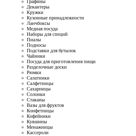
Графины
Декантеры
Кружки
Кухонные принадлежности
Ланчбоксы
Медная посуда
Наборы для специй
Пиалы
Подносы
Подставки для бутылок
Чайники
Посуда для приготовления пищи
Разделочные доски
Рюмки
Салатники
Салфетницы
Сахарницы
Солонки
Стаканы
Вазы для фруктов
Конфетницы
Кофейники
Кувшины
Менажницы
Кассероли