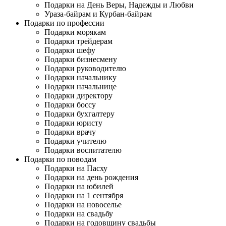
Подарки на День Веры, Надежды и Любви
Ураза-байрам и Курбан-байрам
Подарки по профессии
Подарки морякам
Подарки трейдерам
Подарки шефу
Подарки бизнесмену
Подарки руководителю
Подарки начальнику
Подарки начальнице
Подарки директору
Подарки боссу
Подарки бухгалтеру
Подарки юристу
Подарки врачу
Подарки учителю
Подарки воспитателю
Подарки по поводам
Подарки на Пасху
Подарки на день рождения
Подарки на юбилей
Подарки на 1 сентября
Подарки на новоселье
Подарки на свадьбу
Подарки на годовщину свадьбы