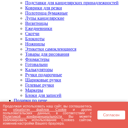
Подставки для канцелярских принадлежностей
Коврики для резки
Полотенца бумажные
Лупы канцелярские
Визитницы
Ежедневники
Скотчи
Блокноты
Ножницы
Этикетки самоклеющиеся
Товары для рисования
Фломастеры
Готовальни
Калькуляторы
Ручки подарочные
Шариковые ручки
Гелевые ручки
Маркеры
Блоки для записей
Подарки по цене
Подарки от 5000 рублей
Продолжая использовать наш сайт, вы соглашаетесь
на
обработку файлов Cookie
и других
Подарки до 5000 рублей
пользовательских данных, в соответствии с
Согласен
Подарки до 3000 рублей
Политикой конфиденциальности
. Вы можете
заблокировать использование Cookies сайтом,
Подарки до 2000 рублей
изменив настройки Вашего браузера.
Подарки до 1000 рублей