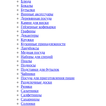
Блюда
Бокалы
Бутылки
Винные аксессуары
Деревянная посуда
Камни для виски
Гейзерные кофеварки
Графины
Декантеры
Кружки
Кухонные принадлежности
Ланчбоксы
Медная посуда
Наборы для специй
Пиалы
Подносы
Подставки для бутылок
Чайники
Посуда для приготовления пищи
Разделочные доски
Рюмки
Салатники
Салфетницы
Сахарницы
Солонки