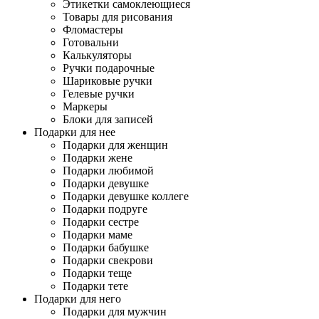
Этикетки самоклеющиеся
Товары для рисования
Фломастеры
Готовальни
Калькуляторы
Ручки подарочные
Шариковые ручки
Гелевые ручки
Маркеры
Блоки для записей
Подарки для нее
Подарки для женщин
Подарки жене
Подарки любимой
Подарки девушке
Подарки девушке коллеге
Подарки подруге
Подарки сестре
Подарки маме
Подарки бабушке
Подарки свекрови
Подарки теще
Подарки тете
Подарки для него
Подарки для мужчин