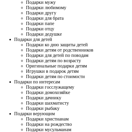
Подарки мужу
Подарки любимому
Подарки другу
Подарки для брата
Подарки папе
Подарки отцу
Подарки дедушке
Подарки для детей
Подарки ко дню защиты детей
Подарки детям от родственников
Подарки для детей по поводам
Подарки детям по возрасту
Оригинальные подарки детям
Игрушки в подарок детям
Подарки детям по стоимости
Подарки по интересам
Подарки госслужащему
Подарки домохозяйке
Подарки дачнику
Подарки шахматисту
Подарки рыбаку
Подарки верующим
Подарки христианам
Подарки на рождество
Подарки мусульманам