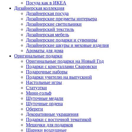
Посуда как в ИКЕА
Дизайнерская коллекция
Дизайнерская посуда
Дизайнерские предметы интерьера
Дизайнерские светильники
Дизайнерский текстиль
Дизайнерская мебель
Дизайнерские подарки и сувениры
Дизайнерские шкуры и меховые изделия
Ароматы для дома
Оригинальные подарки
Оригинальные подарки на Новый Год
Подарки с кристаллами Сваровски
Подарочные наборы
Подарки учителю на выпускной
Настольные игры
Статуэтки
Мини-гольф
Шуточные медали
Шуточные ордена
Обереги
Декоративные украшения
Подарки с восточной тематикой
Мешочки для подарков
Шарики воздушные