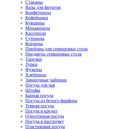
Стаканы
Вазы для фруктов
Конфетницы
Кофейники
Кувшины
Менажницы
Кассероли
Супницы
Корзины
Приборы для сервировки стола
Предметы сервировки стола
Тарелки
Турки
Фужеры
Хлебницы
Заварочные чайники
Посуда для чая
Штофы
Барная посуда
Посуда из белого фарфора
Темная посуда
Посуда в кредит
Однотонная посуда
Посуда в рассрочку
Пластиковая посуда