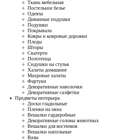
Ткань мебельная
Постельное белье
Одеяла
Диванные подушки
Подушки
Покрывала
Ковры и ковровые дорожки
Пледы
Шторы
Скатерти
Полотенца
Сидушки на стулья
Халаты домашние
Махровые халаты
Фартуки
Декоративные наволочки
Декоративные салфетки
Предметы интерьера
Доски гладильные
Пленки на окна
Вешалки гардеробные
Декоративные головы животных
Вешалки для костюмов
Вешалки напольные
Вазы