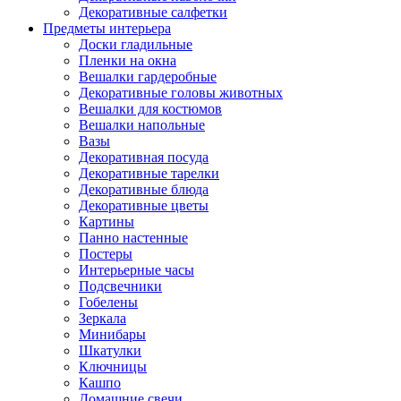
Декоративные салфетки
Предметы интерьера
Доски гладильные
Пленки на окна
Вешалки гардеробные
Декоративные головы животных
Вешалки для костюмов
Вешалки напольные
Вазы
Декоративная посуда
Декоративные тарелки
Декоративные блюда
Декоративные цветы
Картины
Панно настенные
Постеры
Интерьерные часы
Подсвечники
Гобелены
Зеркала
Минибары
Шкатулки
Ключницы
Кашпо
Домашние свечи