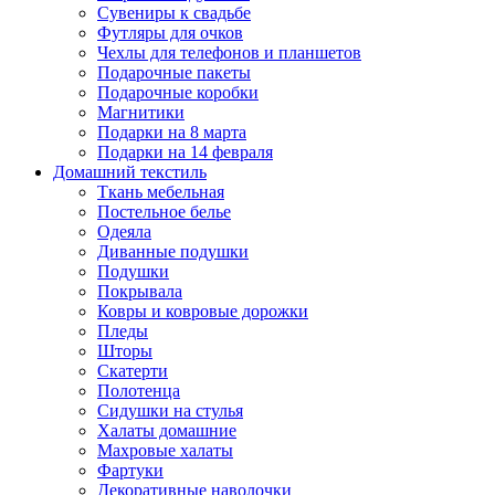
Сувениры к свадьбе
Футляры для очков
Чехлы для телефонов и планшетов
Подарочные пакеты
Подарочные коробки
Магнитики
Подарки на 8 марта
Подарки на 14 февраля
Домашний текстиль
Ткань мебельная
Постельное белье
Одеяла
Диванные подушки
Подушки
Покрывала
Ковры и ковровые дорожки
Пледы
Шторы
Скатерти
Полотенца
Сидушки на стулья
Халаты домашние
Махровые халаты
Фартуки
Декоративные наволочки