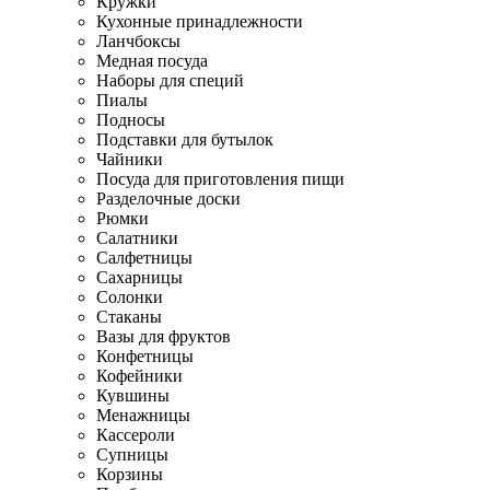
Кружки
Кухонные принадлежности
Ланчбоксы
Медная посуда
Наборы для специй
Пиалы
Подносы
Подставки для бутылок
Чайники
Посуда для приготовления пищи
Разделочные доски
Рюмки
Салатники
Салфетницы
Сахарницы
Солонки
Стаканы
Вазы для фруктов
Конфетницы
Кофейники
Кувшины
Менажницы
Кассероли
Супницы
Корзины