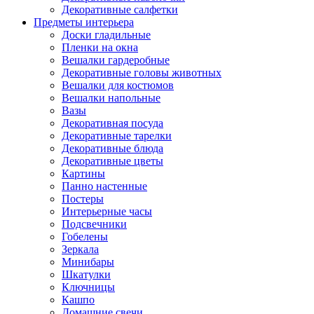
Декоративные салфетки
Предметы интерьера
Доски гладильные
Пленки на окна
Вешалки гардеробные
Декоративные головы животных
Вешалки для костюмов
Вешалки напольные
Вазы
Декоративная посуда
Декоративные тарелки
Декоративные блюда
Декоративные цветы
Картины
Панно настенные
Постеры
Интерьерные часы
Подсвечники
Гобелены
Зеркала
Минибары
Шкатулки
Ключницы
Кашпо
Домашние свечи