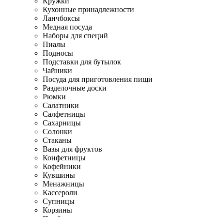
Кружки
Кухонные принадлежности
Ланчбоксы
Медная посуда
Наборы для специй
Пиалы
Подносы
Подставки для бутылок
Чайники
Посуда для приготовления пищи
Разделочные доски
Рюмки
Салатники
Салфетницы
Сахарницы
Солонки
Стаканы
Вазы для фруктов
Конфетницы
Кофейники
Кувшины
Менажницы
Кассероли
Супницы
Корзины