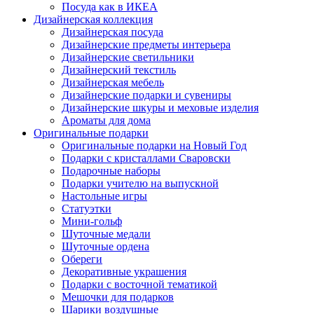
Посуда как в ИКЕА
Дизайнерская коллекция
Дизайнерская посуда
Дизайнерские предметы интерьера
Дизайнерские светильники
Дизайнерский текстиль
Дизайнерская мебель
Дизайнерские подарки и сувениры
Дизайнерские шкуры и меховые изделия
Ароматы для дома
Оригинальные подарки
Оригинальные подарки на Новый Год
Подарки с кристаллами Сваровски
Подарочные наборы
Подарки учителю на выпускной
Настольные игры
Статуэтки
Мини-гольф
Шуточные медали
Шуточные ордена
Обереги
Декоративные украшения
Подарки с восточной тематикой
Мешочки для подарков
Шарики воздушные