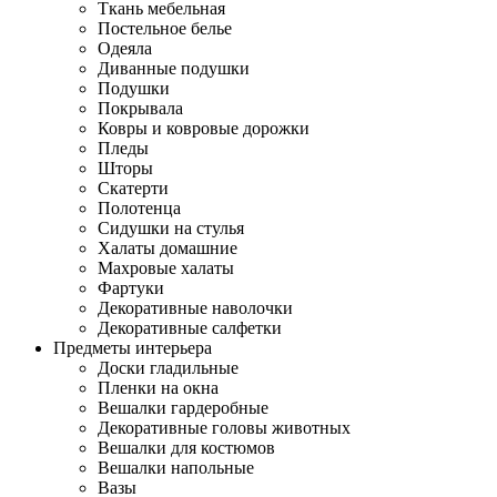
Ткань мебельная
Постельное белье
Одеяла
Диванные подушки
Подушки
Покрывала
Ковры и ковровые дорожки
Пледы
Шторы
Скатерти
Полотенца
Сидушки на стулья
Халаты домашние
Махровые халаты
Фартуки
Декоративные наволочки
Декоративные салфетки
Предметы интерьера
Доски гладильные
Пленки на окна
Вешалки гардеробные
Декоративные головы животных
Вешалки для костюмов
Вешалки напольные
Вазы