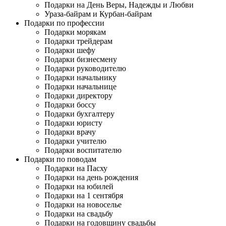
Подарки на День Веры, Надежды и Любви
Ураза-байрам и Курбан-байрам
Подарки по профессии
Подарки морякам
Подарки трейдерам
Подарки шефу
Подарки бизнесмену
Подарки руководителю
Подарки начальнику
Подарки начальнице
Подарки директору
Подарки боссу
Подарки бухгалтеру
Подарки юристу
Подарки врачу
Подарки учителю
Подарки воспитателю
Подарки по поводам
Подарки на Пасху
Подарки на день рождения
Подарки на юбилей
Подарки на 1 сентября
Подарки на новоселье
Подарки на свадьбу
Подарки на годовщину свадьбы