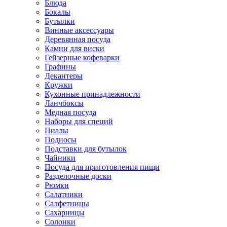
Блюда
Бокалы
Бутылки
Винные аксессуары
Деревянная посуда
Камни для виски
Гейзерные кофеварки
Графины
Декантеры
Кружки
Кухонные принадлежности
Ланчбоксы
Медная посуда
Наборы для специй
Пиалы
Подносы
Подставки для бутылок
Чайники
Посуда для приготовления пищи
Разделочные доски
Рюмки
Салатники
Салфетницы
Сахарницы
Солонки