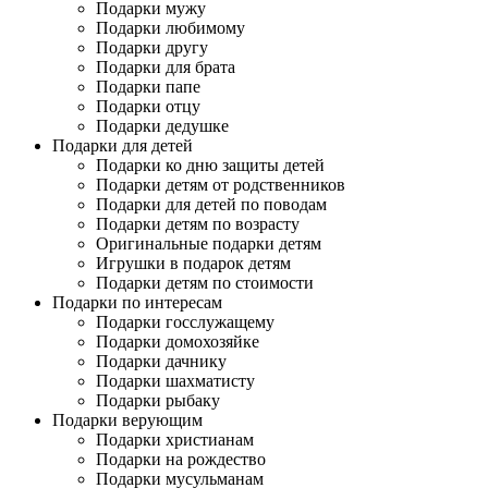
Подарки мужу
Подарки любимому
Подарки другу
Подарки для брата
Подарки папе
Подарки отцу
Подарки дедушке
Подарки для детей
Подарки ко дню защиты детей
Подарки детям от родственников
Подарки для детей по поводам
Подарки детям по возрасту
Оригинальные подарки детям
Игрушки в подарок детям
Подарки детям по стоимости
Подарки по интересам
Подарки госслужащему
Подарки домохозяйке
Подарки дачнику
Подарки шахматисту
Подарки рыбаку
Подарки верующим
Подарки христианам
Подарки на рождество
Подарки мусульманам