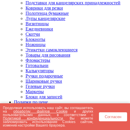
Подставки для канцелярских принадлежностей
Коврики для резки
Полотенца бумажные
Лупы канцелярские
Визитницы
Ежедневники
Скотчи
Блокноты
Ножницы
Этикетки самоклеющиеся
Товары для рисования
Фломастеры
Готовальни
Калькуляторы
Ручки подарочные
Шариковые ручки
Гелевые ручки
Маркеры
Блоки для записей
Подарки по цене
Подарки от 5000 рублей
Продолжая использовать наш сайт, вы соглашаетесь
на
обработку файлов Cookie
и других
Подарки до 5000 рублей
пользовательских данных, в соответствии с
Согласен
Подарки до 3000 рублей
Политикой конфиденциальности
. Вы можете
заблокировать использование Cookies сайтом,
Подарки до 2000 рублей
изменив настройки Вашего браузера.
Подарки до 1000 рублей