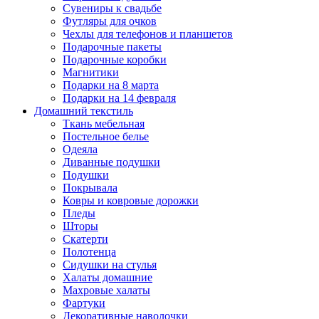
Сувениры к свадьбе
Футляры для очков
Чехлы для телефонов и планшетов
Подарочные пакеты
Подарочные коробки
Магнитики
Подарки на 8 марта
Подарки на 14 февраля
Домашний текстиль
Ткань мебельная
Постельное белье
Одеяла
Диванные подушки
Подушки
Покрывала
Ковры и ковровые дорожки
Пледы
Шторы
Скатерти
Полотенца
Сидушки на стулья
Халаты домашние
Махровые халаты
Фартуки
Декоративные наволочки