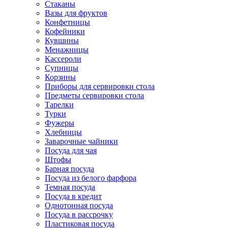
Стаканы
Вазы для фруктов
Конфетницы
Кофейники
Кувшины
Менажницы
Кассероли
Супницы
Корзины
Приборы для сервировки стола
Предметы сервировки стола
Тарелки
Турки
Фужеры
Хлебницы
Заварочные чайники
Посуда для чая
Штофы
Барная посуда
Посуда из белого фарфора
Темная посуда
Посуда в кредит
Однотонная посуда
Посуда в рассрочку
Пластиковая посуда