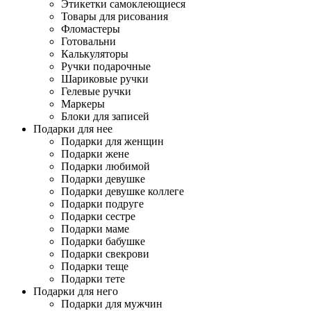
Этикетки самоклеющиеся
Товары для рисования
Фломастеры
Готовальни
Калькуляторы
Ручки подарочные
Шариковые ручки
Гелевые ручки
Маркеры
Блоки для записей
Подарки для нее
Подарки для женщин
Подарки жене
Подарки любимой
Подарки девушке
Подарки девушке коллеге
Подарки подруге
Подарки сестре
Подарки маме
Подарки бабушке
Подарки свекрови
Подарки теще
Подарки тете
Подарки для него
Подарки для мужчин