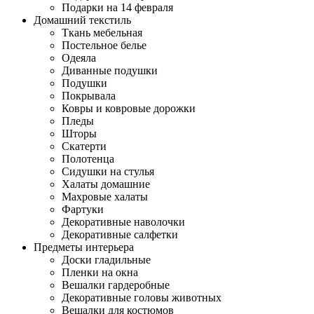
Подарки на 14 февраля
Домашний текстиль
Ткань мебельная
Постельное белье
Одеяла
Диванные подушки
Подушки
Покрывала
Ковры и ковровые дорожки
Пледы
Шторы
Скатерти
Полотенца
Сидушки на стулья
Халаты домашние
Махровые халаты
Фартуки
Декоративные наволочки
Декоративные салфетки
Предметы интерьера
Доски гладильные
Пленки на окна
Вешалки гардеробные
Декоративные головы животных
Вешалки для костюмов