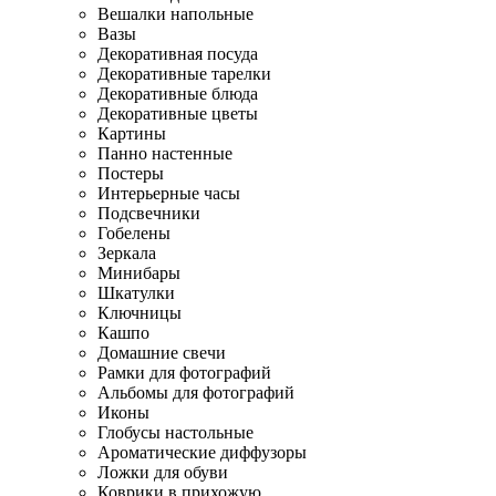
Вешалки напольные
Вазы
Декоративная посуда
Декоративные тарелки
Декоративные блюда
Декоративные цветы
Картины
Панно настенные
Постеры
Интерьерные часы
Подсвечники
Гобелены
Зеркала
Минибары
Шкатулки
Ключницы
Кашпо
Домашние свечи
Рамки для фотографий
Альбомы для фотографий
Иконы
Глобусы настольные
Ароматические диффузоры
Ложки для обуви
Коврики в прихожую