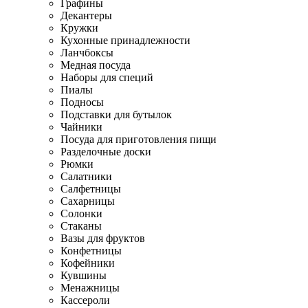
Графины
Декантеры
Кружки
Кухонные принадлежности
Ланчбоксы
Медная посуда
Наборы для специй
Пиалы
Подносы
Подставки для бутылок
Чайники
Посуда для приготовления пищи
Разделочные доски
Рюмки
Салатники
Салфетницы
Сахарницы
Солонки
Стаканы
Вазы для фруктов
Конфетницы
Кофейники
Кувшины
Менажницы
Кассероли