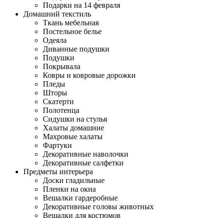
Подарки на 14 февраля
Домашний текстиль
Ткань мебельная
Постельное белье
Одеяла
Диванные подушки
Подушки
Покрывала
Ковры и ковровые дорожки
Пледы
Шторы
Скатерти
Полотенца
Сидушки на стулья
Халаты домашние
Махровые халаты
Фартуки
Декоративные наволочки
Декоративные салфетки
Предметы интерьера
Доски гладильные
Пленки на окна
Вешалки гардеробные
Декоративные головы животных
Вешалки для костюмов