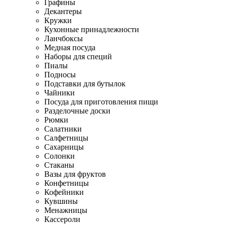
Графины
Декантеры
Кружки
Кухонные принадлежности
Ланчбоксы
Медная посуда
Наборы для специй
Пиалы
Подносы
Подставки для бутылок
Чайники
Посуда для приготовления пищи
Разделочные доски
Рюмки
Салатники
Салфетницы
Сахарницы
Солонки
Стаканы
Вазы для фруктов
Конфетницы
Кофейники
Кувшины
Менажницы
Кассероли