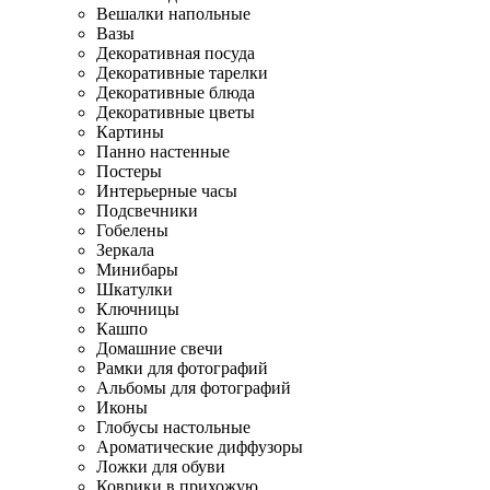
Вешалки напольные
Вазы
Декоративная посуда
Декоративные тарелки
Декоративные блюда
Декоративные цветы
Картины
Панно настенные
Постеры
Интерьерные часы
Подсвечники
Гобелены
Зеркала
Минибары
Шкатулки
Ключницы
Кашпо
Домашние свечи
Рамки для фотографий
Альбомы для фотографий
Иконы
Глобусы настольные
Ароматические диффузоры
Ложки для обуви
Коврики в прихожую