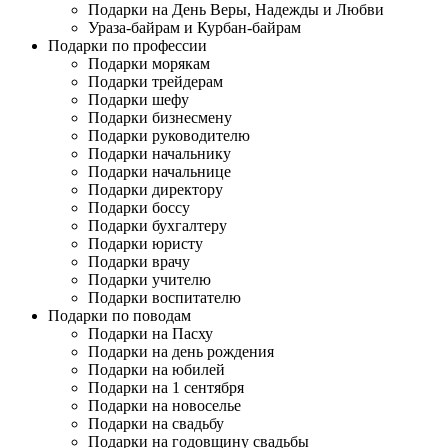
Подарки на День Веры, Надежды и Любви
Ураза-байрам и Курбан-байрам
Подарки по профессии
Подарки морякам
Подарки трейдерам
Подарки шефу
Подарки бизнесмену
Подарки руководителю
Подарки начальнику
Подарки начальнице
Подарки директору
Подарки боссу
Подарки бухгалтеру
Подарки юристу
Подарки врачу
Подарки учителю
Подарки воспитателю
Подарки по поводам
Подарки на Пасху
Подарки на день рождения
Подарки на юбилей
Подарки на 1 сентября
Подарки на новоселье
Подарки на свадьбу
Подарки на годовщину свадьбы