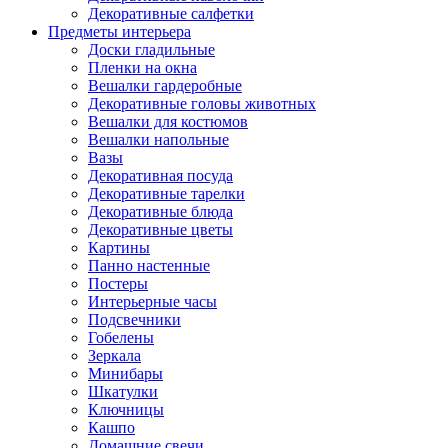
Декоративные салфетки
Предметы интерьера
Доски гладильные
Пленки на окна
Вешалки гардеробные
Декоративные головы животных
Вешалки для костюмов
Вешалки напольные
Вазы
Декоративная посуда
Декоративные тарелки
Декоративные блюда
Декоративные цветы
Картины
Панно настенные
Постеры
Интерьерные часы
Подсвечники
Гобелены
Зеркала
Минибары
Шкатулки
Ключницы
Кашпо
Домашние свечи