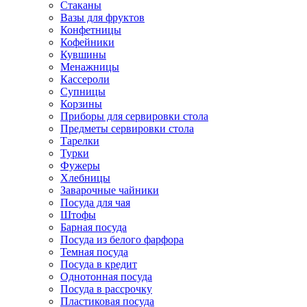
Стаканы
Вазы для фруктов
Конфетницы
Кофейники
Кувшины
Менажницы
Кассероли
Супницы
Корзины
Приборы для сервировки стола
Предметы сервировки стола
Тарелки
Турки
Фужеры
Хлебницы
Заварочные чайники
Посуда для чая
Штофы
Барная посуда
Посуда из белого фарфора
Темная посуда
Посуда в кредит
Однотонная посуда
Посуда в рассрочку
Пластиковая посуда