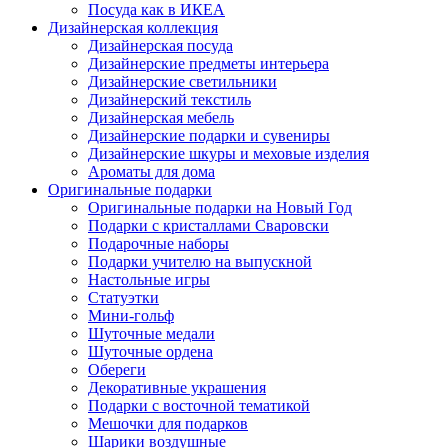
Посуда как в ИКЕА
Дизайнерская коллекция
Дизайнерская посуда
Дизайнерские предметы интерьера
Дизайнерские светильники
Дизайнерский текстиль
Дизайнерская мебель
Дизайнерские подарки и сувениры
Дизайнерские шкуры и меховые изделия
Ароматы для дома
Оригинальные подарки
Оригинальные подарки на Новый Год
Подарки с кристаллами Сваровски
Подарочные наборы
Подарки учителю на выпускной
Настольные игры
Статуэтки
Мини-гольф
Шуточные медали
Шуточные ордена
Обереги
Декоративные украшения
Подарки с восточной тематикой
Мешочки для подарков
Шарики воздушные