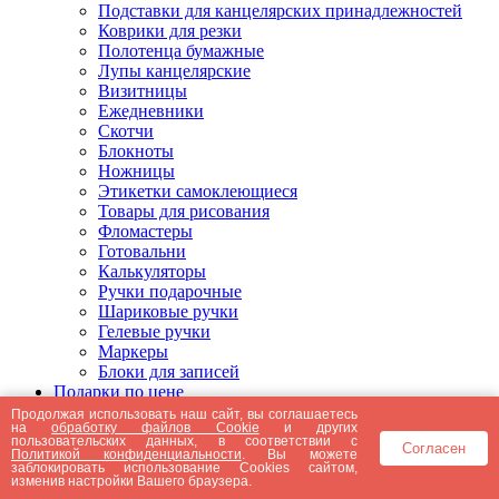
Подставки для канцелярских принадлежностей
Коврики для резки
Полотенца бумажные
Лупы канцелярские
Визитницы
Ежедневники
Скотчи
Блокноты
Ножницы
Этикетки самоклеющиеся
Товары для рисования
Фломастеры
Готовальни
Калькуляторы
Ручки подарочные
Шариковые ручки
Гелевые ручки
Маркеры
Блоки для записей
Подарки по цене
Подарки от 5000 рублей
Продолжая использовать наш сайт, вы соглашаетесь
на
обработку файлов Cookie
и других
Подарки до 5000 рублей
пользовательских данных, в соответствии с
Согласен
Подарки до 3000 рублей
Политикой конфиденциальности
. Вы можете
заблокировать использование Cookies сайтом,
Подарки до 2000 рублей
изменив настройки Вашего браузера.
Подарки до 1000 рублей