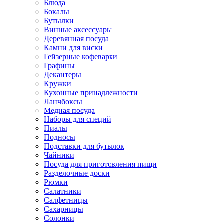
Блюда
Бокалы
Бутылки
Винные аксессуары
Деревянная посуда
Камни для виски
Гейзерные кофеварки
Графины
Декантеры
Кружки
Кухонные принадлежности
Ланчбоксы
Медная посуда
Наборы для специй
Пиалы
Подносы
Подставки для бутылок
Чайники
Посуда для приготовления пищи
Разделочные доски
Рюмки
Салатники
Салфетницы
Сахарницы
Солонки