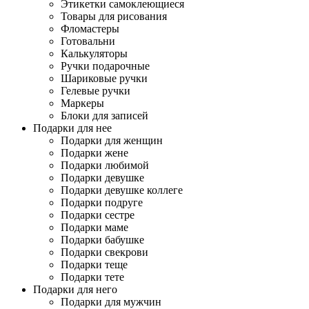
Этикетки самоклеющиеся
Товары для рисования
Фломастеры
Готовальни
Калькуляторы
Ручки подарочные
Шариковые ручки
Гелевые ручки
Маркеры
Блоки для записей
Подарки для нее
Подарки для женщин
Подарки жене
Подарки любимой
Подарки девушке
Подарки девушке коллеге
Подарки подруге
Подарки сестре
Подарки маме
Подарки бабушке
Подарки свекрови
Подарки теще
Подарки тете
Подарки для него
Подарки для мужчин