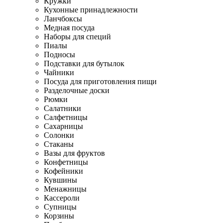
Кружки
Кухонные принадлежности
Ланчбоксы
Медная посуда
Наборы для специй
Пиалы
Подносы
Подставки для бутылок
Чайники
Посуда для приготовления пищи
Разделочные доски
Рюмки
Салатники
Салфетницы
Сахарницы
Солонки
Стаканы
Вазы для фруктов
Конфетницы
Кофейники
Кувшины
Менажницы
Кассероли
Супницы
Корзины