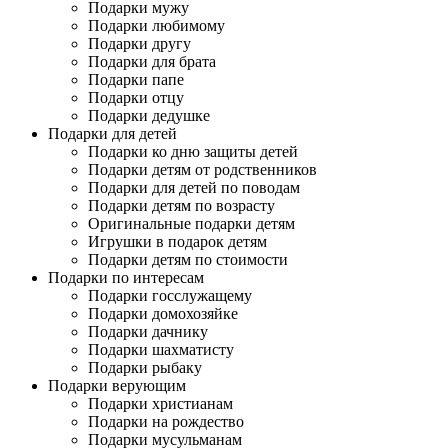
Подарки мужу
Подарки любимому
Подарки другу
Подарки для брата
Подарки папе
Подарки отцу
Подарки дедушке
Подарки для детей
Подарки ко дню защиты детей
Подарки детям от родственников
Подарки для детей по поводам
Подарки детям по возрасту
Оригинальные подарки детям
Игрушки в подарок детям
Подарки детям по стоимости
Подарки по интересам
Подарки госслужащему
Подарки домохозяйке
Подарки дачнику
Подарки шахматисту
Подарки рыбаку
Подарки верующим
Подарки христианам
Подарки на рождество
Подарки мусульманам