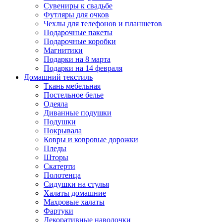
Сувениры к свадьбе
Футляры для очков
Чехлы для телефонов и планшетов
Подарочные пакеты
Подарочные коробки
Магнитики
Подарки на 8 марта
Подарки на 14 февраля
Домашний текстиль
Ткань мебельная
Постельное белье
Одеяла
Диванные подушки
Подушки
Покрывала
Ковры и ковровые дорожки
Пледы
Шторы
Скатерти
Полотенца
Сидушки на стулья
Халаты домашние
Махровые халаты
Фартуки
Декоративные наволочки