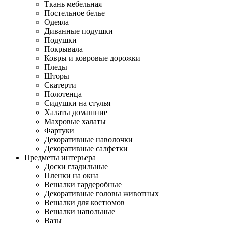
Ткань мебельная
Постельное белье
Одеяла
Диванные подушки
Подушки
Покрывала
Ковры и ковровые дорожки
Пледы
Шторы
Скатерти
Полотенца
Сидушки на стулья
Халаты домашние
Махровые халаты
Фартуки
Декоративные наволочки
Декоративные салфетки
Предметы интерьера
Доски гладильные
Пленки на окна
Вешалки гардеробные
Декоративные головы животных
Вешалки для костюмов
Вешалки напольные
Вазы