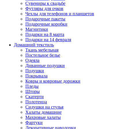
Сувениры к свадьбе
Футляры для очков
Чехлы для телефонов и планшетов
Подарочные пакеты
Подарочные коробки
Магнитики
Подарки на 8 марта
Подарки на 14 февраля
Домашний текстиль
Ткань мебельная
Постельное белье
Одеяла
Диванные подушки
Подушки
Покрывала
Ковры и ковровые дорожки
Пледы
Шторы
Скатерти
Полотенца
Сидушки на стулья
Халаты домашние
Махровые халаты
Фартуки
Декоративные наволочки