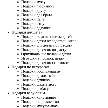
Подарки мужу
Подарки любимому
Подарки другу
Подарки для брата
Подарки папе
Подарки отцу
Подарки дедушке
Подарки для детей
Подарки ко дню защиты детей
Подарки детям от родственников
Подарки для детей по поводам
Подарки детям по возрасту
Оригинальные подарки детям
Игрушки в подарок детям
Подарки детям по стоимости
Подарки по интересам
Подарки госслужащему
Подарки домохозяйке
Подарки дачнику
Подарки шахматисту
Подарки рыбаку
Подарки верующим
Подарки христианам
Подарки на рождество
Подарки мусульманам