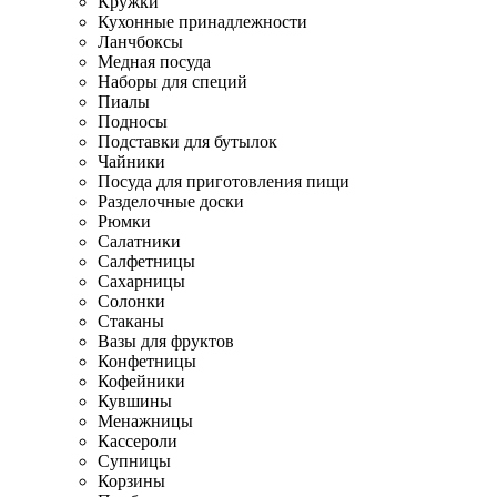
Кружки
Кухонные принадлежности
Ланчбоксы
Медная посуда
Наборы для специй
Пиалы
Подносы
Подставки для бутылок
Чайники
Посуда для приготовления пищи
Разделочные доски
Рюмки
Салатники
Салфетницы
Сахарницы
Солонки
Стаканы
Вазы для фруктов
Конфетницы
Кофейники
Кувшины
Менажницы
Кассероли
Супницы
Корзины