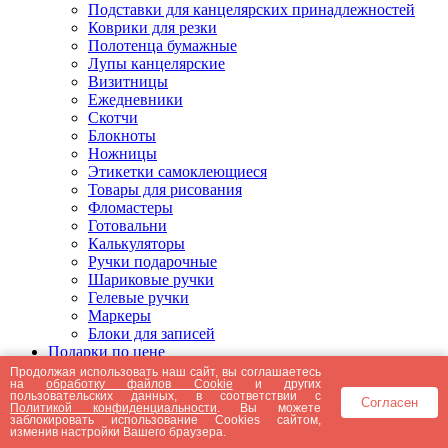
Подставки для канцелярских принадлежностей
Коврики для резки
Полотенца бумажные
Лупы канцелярские
Визитницы
Ежедневники
Скотчи
Блокноты
Ножницы
Этикетки самоклеющиеся
Товары для рисования
Фломастеры
Готовальни
Калькуляторы
Ручки подарочные
Шариковые ручки
Гелевые ручки
Маркеры
Блоки для записей
Подарки по цене
Подарки от 5000 рублей
Продолжая использовать наш сайт, вы соглашаетесь
на
обработку файлов Cookie
и других
Подарки до 5000 рублей
пользовательских данных, в соответствии с
Согласен
Подарки до 3000 рублей
Политикой конфиденциальности
. Вы можете
заблокировать использование Cookies сайтом,
Подарки до 2000 рублей
изменив настройки Вашего браузера.
Подарки до 1000 рублей