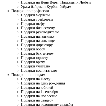
Подарки на День Веры, Надежды и Любви
Ураза-байрам и Курбан-байрам
Подарки по профессии
Подарки морякам
Подарки трейдерам
Подарки шефу
Подарки бизнесмену
Подарки руководителю
Подарки начальнику
Подарки начальнице
Подарки директору
Подарки боссу
Подарки бухгалтеру
Подарки юристу
Подарки врачу
Подарки учителю
Подарки воспитателю
Подарки по поводам
Подарки на Пасху
Подарки на день рождения
Подарки на юбилей
Подарки на 1 сентября
Подарки на новоселье
Подарки на свадьбу
Подарки на годовщину свадьбы