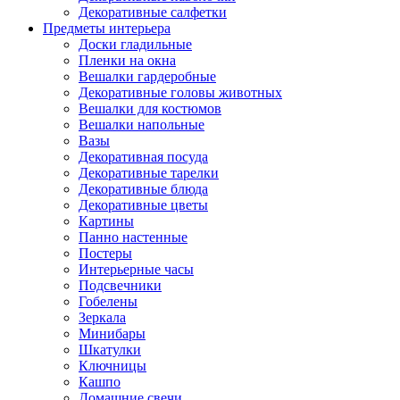
Декоративные салфетки
Предметы интерьера
Доски гладильные
Пленки на окна
Вешалки гардеробные
Декоративные головы животных
Вешалки для костюмов
Вешалки напольные
Вазы
Декоративная посуда
Декоративные тарелки
Декоративные блюда
Декоративные цветы
Картины
Панно настенные
Постеры
Интерьерные часы
Подсвечники
Гобелены
Зеркала
Минибары
Шкатулки
Ключницы
Кашпо
Домашние свечи