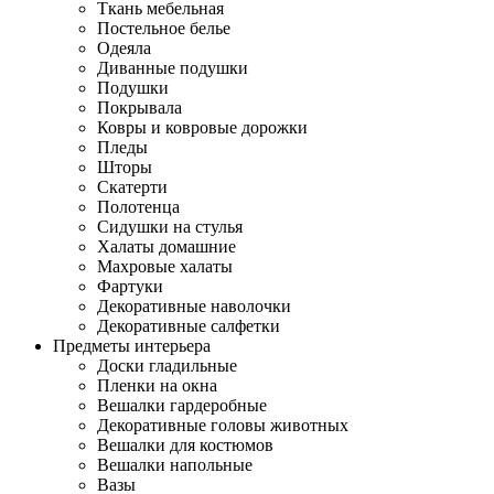
Ткань мебельная
Постельное белье
Одеяла
Диванные подушки
Подушки
Покрывала
Ковры и ковровые дорожки
Пледы
Шторы
Скатерти
Полотенца
Сидушки на стулья
Халаты домашние
Махровые халаты
Фартуки
Декоративные наволочки
Декоративные салфетки
Предметы интерьера
Доски гладильные
Пленки на окна
Вешалки гардеробные
Декоративные головы животных
Вешалки для костюмов
Вешалки напольные
Вазы