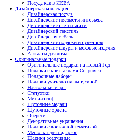
Посуда как в ИКЕА
Дизайнерская коллекция
Дизайнерская посуда
Дизайнерские предметы интерьера
Дизайнерские светильники
Дизайнерский текстиль
Дизайнерская мебель
Дизайнерские подарки и сувениры
Дизайнерские шкуры и меховые изделия
Ароматы для дома
Оригинальные подарки
Оригинальные подарки на Новый Год
Подарки с кристаллами Сваровски
Подарочные наборы
Подарки учителю на выпускной
Настольные игры
Статуэтки
Мини-гольф
Шуточные медали
Шуточные ордена
Обереги
Декоративные украшения
Подарки с восточной тематикой
Мешочки для подарков
Шарики воздушные