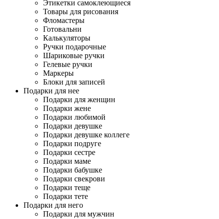
Этикетки самоклеющиеся
Товары для рисования
Фломастеры
Готовальни
Калькуляторы
Ручки подарочные
Шариковые ручки
Гелевые ручки
Маркеры
Блоки для записей
Подарки для нее
Подарки для женщин
Подарки жене
Подарки любимой
Подарки девушке
Подарки девушке коллеге
Подарки подруге
Подарки сестре
Подарки маме
Подарки бабушке
Подарки свекрови
Подарки теще
Подарки тете
Подарки для него
Подарки для мужчин