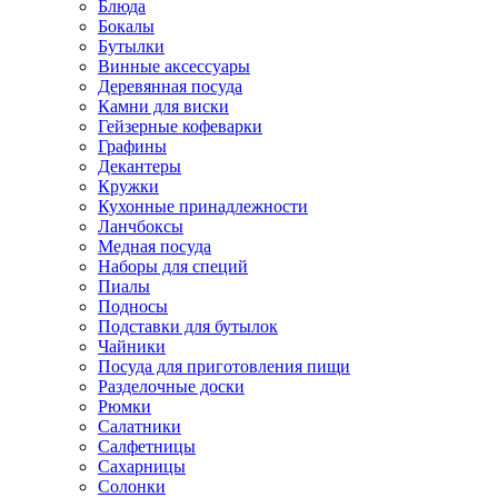
Блюда
Бокалы
Бутылки
Винные аксессуары
Деревянная посуда
Камни для виски
Гейзерные кофеварки
Графины
Декантеры
Кружки
Кухонные принадлежности
Ланчбоксы
Медная посуда
Наборы для специй
Пиалы
Подносы
Подставки для бутылок
Чайники
Посуда для приготовления пищи
Разделочные доски
Рюмки
Салатники
Салфетницы
Сахарницы
Солонки