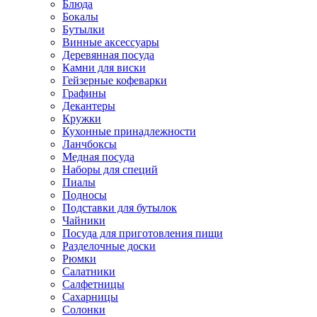
Блюда
Бокалы
Бутылки
Винные аксессуары
Деревянная посуда
Камни для виски
Гейзерные кофеварки
Графины
Декантеры
Кружки
Кухонные принадлежности
Ланчбоксы
Медная посуда
Наборы для специй
Пиалы
Подносы
Подставки для бутылок
Чайники
Посуда для приготовления пищи
Разделочные доски
Рюмки
Салатники
Салфетницы
Сахарницы
Солонки