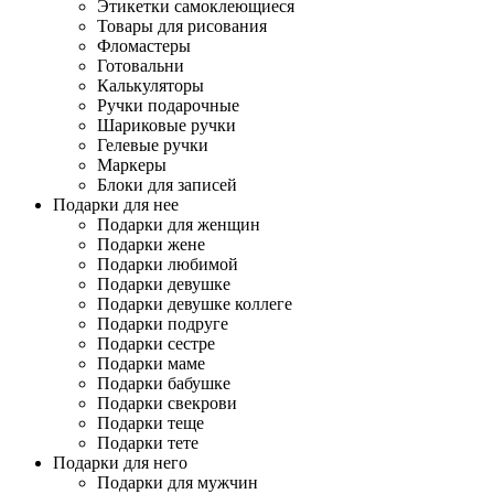
Этикетки самоклеющиеся
Товары для рисования
Фломастеры
Готовальни
Калькуляторы
Ручки подарочные
Шариковые ручки
Гелевые ручки
Маркеры
Блоки для записей
Подарки для нее
Подарки для женщин
Подарки жене
Подарки любимой
Подарки девушке
Подарки девушке коллеге
Подарки подруге
Подарки сестре
Подарки маме
Подарки бабушке
Подарки свекрови
Подарки теще
Подарки тете
Подарки для него
Подарки для мужчин