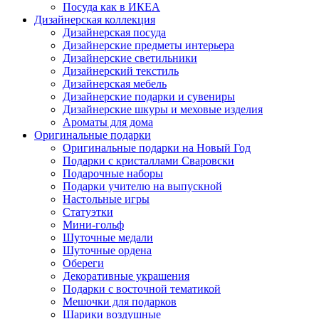
Посуда как в ИКЕА
Дизайнерская коллекция
Дизайнерская посуда
Дизайнерские предметы интерьера
Дизайнерские светильники
Дизайнерский текстиль
Дизайнерская мебель
Дизайнерские подарки и сувениры
Дизайнерские шкуры и меховые изделия
Ароматы для дома
Оригинальные подарки
Оригинальные подарки на Новый Год
Подарки с кристаллами Сваровски
Подарочные наборы
Подарки учителю на выпускной
Настольные игры
Статуэтки
Мини-гольф
Шуточные медали
Шуточные ордена
Обереги
Декоративные украшения
Подарки с восточной тематикой
Мешочки для подарков
Шарики воздушные