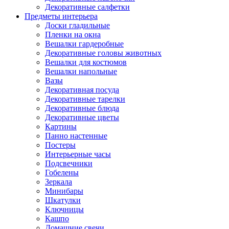
Декоративные салфетки
Предметы интерьера
Доски гладильные
Пленки на окна
Вешалки гардеробные
Декоративные головы животных
Вешалки для костюмов
Вешалки напольные
Вазы
Декоративная посуда
Декоративные тарелки
Декоративные блюда
Декоративные цветы
Картины
Панно настенные
Постеры
Интерьерные часы
Подсвечники
Гобелены
Зеркала
Минибары
Шкатулки
Ключницы
Кашпо
Домашние свечи