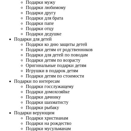
Подарки мужу
Подарки любимому
Подарки другу
Подарки для брата
Подарки папе
Подарки отцу
Подарки дедушке
Подарки для детей
Подарки ко дню защиты детей
Подарки детям от родственников
Подарки для детей по поводам
Подарки детям по возрасту
Оригинальные подарки детям
Игрушки в подарок детям
Подарки детям по стоимости
Подарки по интересам
Подарки госслужащему
Подарки домохозяйке
Подарки дачнику
Подарки шахматисту
Подарки рыбаку
Подарки верующим
Подарки христианам
Подарки на рождество
Подарки мусульманам