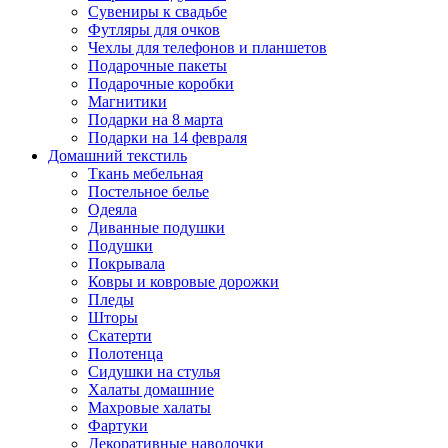
Сувениры к свадьбе
Футляры для очков
Чехлы для телефонов и планшетов
Подарочные пакеты
Подарочные коробки
Магнитики
Подарки на 8 марта
Подарки на 14 февраля
Домашний текстиль
Ткань мебельная
Постельное белье
Одеяла
Диванные подушки
Подушки
Покрывала
Ковры и ковровые дорожки
Пледы
Шторы
Скатерти
Полотенца
Сидушки на стулья
Халаты домашние
Махровые халаты
Фартуки
Декоративные наволочки