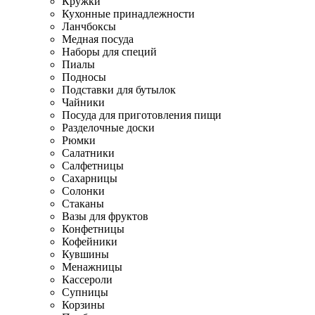
Кружки
Кухонные принадлежности
Ланчбоксы
Медная посуда
Наборы для специй
Пиалы
Подносы
Подставки для бутылок
Чайники
Посуда для приготовления пищи
Разделочные доски
Рюмки
Салатники
Салфетницы
Сахарницы
Солонки
Стаканы
Вазы для фруктов
Конфетницы
Кофейники
Кувшины
Менажницы
Кассероли
Супницы
Корзины