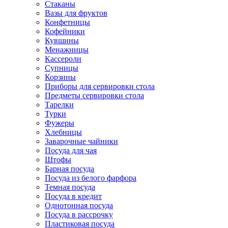
Стаканы
Вазы для фруктов
Конфетницы
Кофейники
Кувшины
Менажницы
Кассероли
Супницы
Корзины
Приборы для сервировки стола
Предметы сервировки стола
Тарелки
Турки
Фужеры
Хлебницы
Заварочные чайники
Посуда для чая
Штофы
Барная посуда
Посуда из белого фарфора
Темная посуда
Посуда в кредит
Однотонная посуда
Посуда в рассрочку
Пластиковая посуда