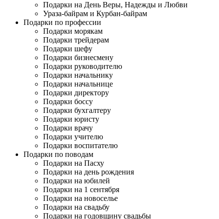
Подарки на День Веры, Надежды и Любви
Ураза-байрам и Курбан-байрам
Подарки по профессии
Подарки морякам
Подарки трейдерам
Подарки шефу
Подарки бизнесмену
Подарки руководителю
Подарки начальнику
Подарки начальнице
Подарки директору
Подарки боссу
Подарки бухгалтеру
Подарки юристу
Подарки врачу
Подарки учителю
Подарки воспитателю
Подарки по поводам
Подарки на Пасху
Подарки на день рождения
Подарки на юбилей
Подарки на 1 сентября
Подарки на новоселье
Подарки на свадьбу
Подарки на годовщину свадьбы