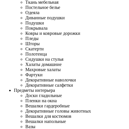
Ткань мебельная
Постельное белье
Одеяла
Диванные подушки
Подушки
Покрывала
Ковры и ковровые дорожки
Пледы
Шторы
Скатерти
Полотенца
Сидушки на стулья
Халаты домашние
Махровые халаты
Фартуки
Декоративные наволочки
Декоративные салфетки
Предметы интерьера
Доски гладильные
Пленки на окна
Вешалки гардеробные
Декоративные головы животных
Вешалки для костюмов
Вешалки напольные
Вазы