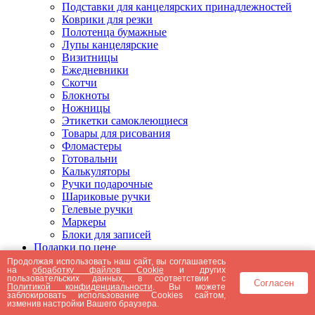
Подставки для канцелярских принадлежностей
Коврики для резки
Полотенца бумажные
Лупы канцелярские
Визитницы
Ежедневники
Скотчи
Блокноты
Ножницы
Этикетки самоклеющиеся
Товары для рисования
Фломастеры
Готовальни
Калькуляторы
Ручки подарочные
Шариковые ручки
Гелевые ручки
Маркеры
Блоки для записей
Подарки по цене
Подарки от 5000 рублей
Продолжая использовать наш сайт, вы соглашаетесь
на
обработку файлов Cookie
и других
Подарки до 5000 рублей
пользовательских данных, в соответствии с
Согласен
Подарки до 3000 рублей
Политикой конфиденциальности
. Вы можете
заблокировать использование Cookies сайтом,
Подарки до 2000 рублей
изменив настройки Вашего браузера.
Подарки до 1000 рублей