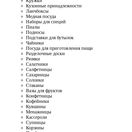
Кружки
Кухонные принадлежности
Ланчбоксы
Медная посуда
Наборы для специй
Пиалы
Подносы
Подставки для бутылок
Чайники
Посуда для приготовления пищи
Разделочные доски
Рюмки
Салатники
Салфетницы
Сахарницы
Солонки
Стаканы
Вазы для фруктов
Конфетницы
Кофейники
Кувшины
Менажницы
Кассероли
Супницы
Корзины