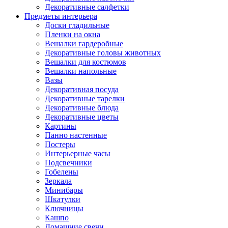
Декоративные салфетки
Предметы интерьера
Доски гладильные
Пленки на окна
Вешалки гардеробные
Декоративные головы животных
Вешалки для костюмов
Вешалки напольные
Вазы
Декоративная посуда
Декоративные тарелки
Декоративные блюда
Декоративные цветы
Картины
Панно настенные
Постеры
Интерьерные часы
Подсвечники
Гобелены
Зеркала
Минибары
Шкатулки
Ключницы
Кашпо
Домашние свечи