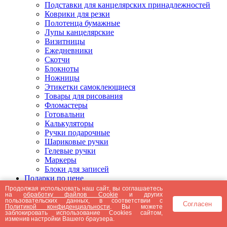
Подставки для канцелярских принадлежностей
Коврики для резки
Полотенца бумажные
Лупы канцелярские
Визитницы
Ежедневники
Скотчи
Блокноты
Ножницы
Этикетки самоклеющиеся
Товары для рисования
Фломастеры
Готовальни
Калькуляторы
Ручки подарочные
Шариковые ручки
Гелевые ручки
Маркеры
Блоки для записей
Подарки по цене
Подарки от 5000 рублей
Продолжая использовать наш сайт, вы соглашаетесь
на
обработку файлов Cookie
и других
Подарки до 5000 рублей
пользовательских данных, в соответствии с
Согласен
Подарки до 3000 рублей
Политикой конфиденциальности
. Вы можете
заблокировать использование Cookies сайтом,
Подарки до 2000 рублей
изменив настройки Вашего браузера.
Подарки до 1000 рублей