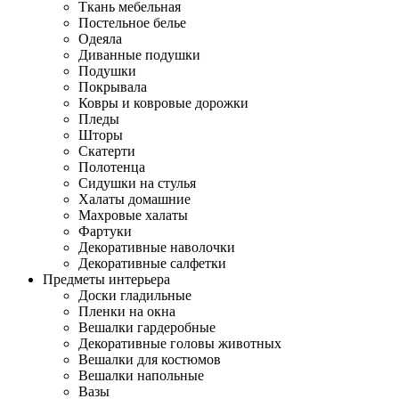
Ткань мебельная
Постельное белье
Одеяла
Диванные подушки
Подушки
Покрывала
Ковры и ковровые дорожки
Пледы
Шторы
Скатерти
Полотенца
Сидушки на стулья
Халаты домашние
Махровые халаты
Фартуки
Декоративные наволочки
Декоративные салфетки
Предметы интерьера
Доски гладильные
Пленки на окна
Вешалки гардеробные
Декоративные головы животных
Вешалки для костюмов
Вешалки напольные
Вазы