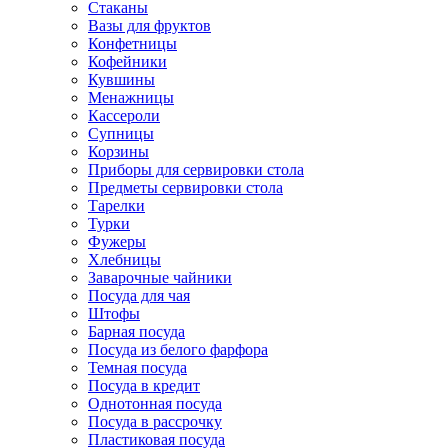
Стаканы
Вазы для фруктов
Конфетницы
Кофейники
Кувшины
Менажницы
Кассероли
Супницы
Корзины
Приборы для сервировки стола
Предметы сервировки стола
Тарелки
Турки
Фужеры
Хлебницы
Заварочные чайники
Посуда для чая
Штофы
Барная посуда
Посуда из белого фарфора
Темная посуда
Посуда в кредит
Однотонная посуда
Посуда в рассрочку
Пластиковая посуда