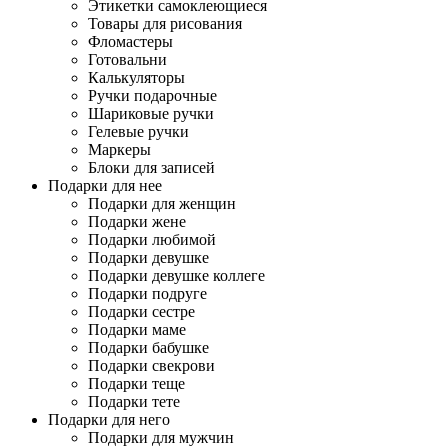
Этикетки самоклеющиеся
Товары для рисования
Фломастеры
Готовальни
Калькуляторы
Ручки подарочные
Шариковые ручки
Гелевые ручки
Маркеры
Блоки для записей
Подарки для нее
Подарки для женщин
Подарки жене
Подарки любимой
Подарки девушке
Подарки девушке коллеге
Подарки подруге
Подарки сестре
Подарки маме
Подарки бабушке
Подарки свекрови
Подарки теще
Подарки тете
Подарки для него
Подарки для мужчин