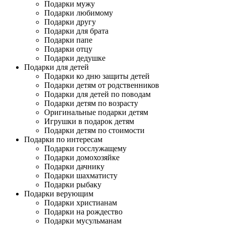
Подарки мужу
Подарки любимому
Подарки другу
Подарки для брата
Подарки папе
Подарки отцу
Подарки дедушке
Подарки для детей
Подарки ко дню защиты детей
Подарки детям от родственников
Подарки для детей по поводам
Подарки детям по возрасту
Оригинальные подарки детям
Игрушки в подарок детям
Подарки детям по стоимости
Подарки по интересам
Подарки госслужащему
Подарки домохозяйке
Подарки дачнику
Подарки шахматисту
Подарки рыбаку
Подарки верующим
Подарки христианам
Подарки на рождество
Подарки мусульманам