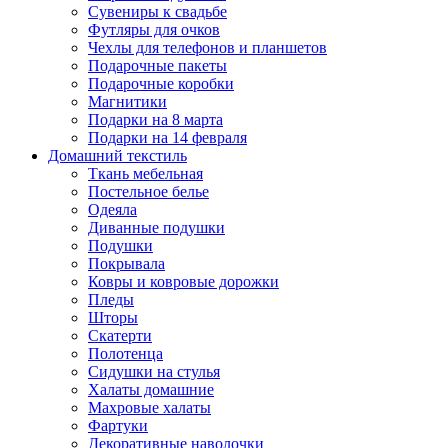
Сувениры к свадьбе
Футляры для очков
Чехлы для телефонов и планшетов
Подарочные пакеты
Подарочные коробки
Магнитики
Подарки на 8 марта
Подарки на 14 февраля
Домашний текстиль
Ткань мебельная
Постельное белье
Одеяла
Диванные подушки
Подушки
Покрывала
Ковры и ковровые дорожки
Пледы
Шторы
Скатерти
Полотенца
Сидушки на стулья
Халаты домашние
Махровые халаты
Фартуки
Декоративные наволочки