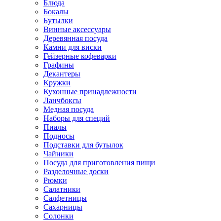
Блюда
Бокалы
Бутылки
Винные аксессуары
Деревянная посуда
Камни для виски
Гейзерные кофеварки
Графины
Декантеры
Кружки
Кухонные принадлежности
Ланчбоксы
Медная посуда
Наборы для специй
Пиалы
Подносы
Подставки для бутылок
Чайники
Посуда для приготовления пищи
Разделочные доски
Рюмки
Салатники
Салфетницы
Сахарницы
Солонки