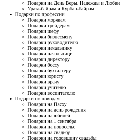
Подарки на День Веры, Надежды и Любви
Ураза-байрам и Курбан-байрам
Подарки по профессии
Подарки морякам
Подарки трейдерам
Подарки шефу
Подарки бизнесмену
Подарки руководителю
Подарки начальнику
Подарки начальнице
Подарки директору
Подарки боссу
Подарки бухгалтеру
Подарки юристу
Подарки врачу
Подарки учителю
Подарки воспитателю
Подарки по поводам
Подарки на Пасху
Подарки на день рождения
Подарки на юбилей
Подарки на 1 сентября
Подарки на новоселье
Подарки на свадьбу
Подарки на годовщину свадьбы