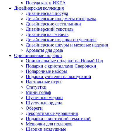
Посуда как в ИКЕА
Дизайнерская коллекция
Дизайнерская посуда
Дизайнерские предметы интерьера
Дизайнерские светильники
Дизайнерский текстиль
Дизайнерская мебель
Дизайнерские подарки и сувениры
Дизайнерские шкуры и меховые изделия
Ароматы для дома
Оригинальные подарки
Оригинальные подарки на Новый Год
Подарки с кристаллами Сваровски
Подарочные наборы
Подарки учителю на выпускной
Настольные игры
Статуэтки
Мини-гольф
Шуточные медали
Шуточные ордена
Обереги
Декоративные украшения
Подарки с восточной тематикой
Мешочки для подарков
Шарики воздушные