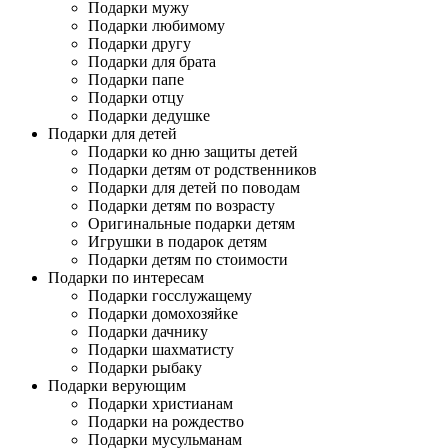
Подарки мужу
Подарки любимому
Подарки другу
Подарки для брата
Подарки папе
Подарки отцу
Подарки дедушке
Подарки для детей
Подарки ко дню защиты детей
Подарки детям от родственников
Подарки для детей по поводам
Подарки детям по возрасту
Оригинальные подарки детям
Игрушки в подарок детям
Подарки детям по стоимости
Подарки по интересам
Подарки госслужащему
Подарки домохозяйке
Подарки дачнику
Подарки шахматисту
Подарки рыбаку
Подарки верующим
Подарки христианам
Подарки на рождество
Подарки мусульманам