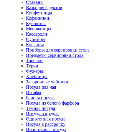
Стаканы
Вазы для фруктов
Конфетницы
Кофейники
Кувшины
Менажницы
Кассероли
Супницы
Корзины
Приборы для сервировки стола
Предметы сервировки стола
Тарелки
Турки
Фужеры
Хлебницы
Заварочные чайники
Посуда для чая
Штофы
Барная посуда
Посуда из белого фарфора
Темная посуда
Посуда в кредит
Однотонная посуда
Посуда в рассрочку
Пластиковая посуда