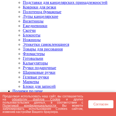
Подставки для канцелярских принадлежностей
Коврики для резки
Полотенца бумажные
Лупы канцелярские
Визитницы
Ежедневники
Скотчи
Блокноты
Ножницы
Этикетки самоклеющиеся
Товары для рисования
Фломастеры
Готовальни
Калькуляторы
Ручки подарочные
Шариковые ручки
Гелевые ручки
Маркеры
Блоки для записей
Подарки по цене
Подарки от 5000 рублей
Продолжая использовать наш сайт, вы соглашаетесь
на
обработку файлов Cookie
и других
Подарки до 5000 рублей
пользовательских данных, в соответствии с
Согласен
Подарки до 3000 рублей
Политикой конфиденциальности
. Вы можете
заблокировать использование Cookies сайтом,
Подарки до 2000 рублей
изменив настройки Вашего браузера.
Подарки до 1000 рублей