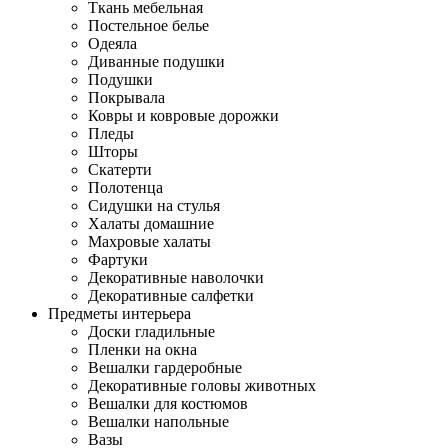
Ткань мебельная
Постельное белье
Одеяла
Диванные подушки
Подушки
Покрывала
Ковры и ковровые дорожки
Пледы
Шторы
Скатерти
Полотенца
Сидушки на стулья
Халаты домашние
Махровые халаты
Фартуки
Декоративные наволочки
Декоративные салфетки
Предметы интерьера
Доски гладильные
Пленки на окна
Вешалки гардеробные
Декоративные головы животных
Вешалки для костюмов
Вешалки напольные
Вазы