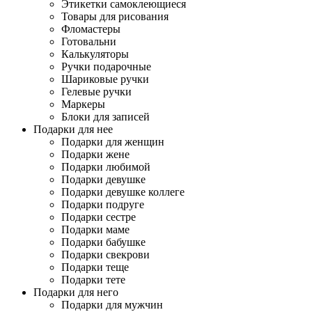
Этикетки самоклеющиеся
Товары для рисования
Фломастеры
Готовальни
Калькуляторы
Ручки подарочные
Шариковые ручки
Гелевые ручки
Маркеры
Блоки для записей
Подарки для нее
Подарки для женщин
Подарки жене
Подарки любимой
Подарки девушке
Подарки девушке коллеге
Подарки подруге
Подарки сестре
Подарки маме
Подарки бабушке
Подарки свекрови
Подарки теще
Подарки тете
Подарки для него
Подарки для мужчин