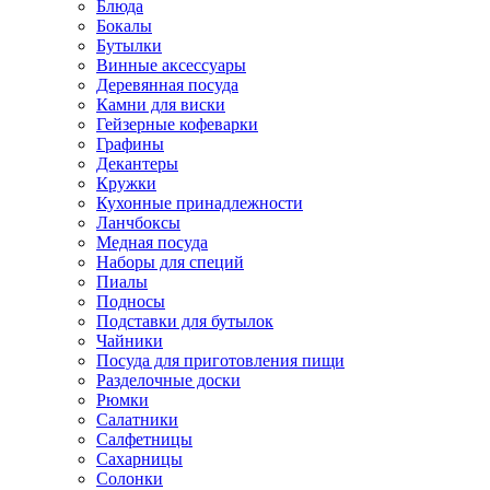
Блюда
Бокалы
Бутылки
Винные аксессуары
Деревянная посуда
Камни для виски
Гейзерные кофеварки
Графины
Декантеры
Кружки
Кухонные принадлежности
Ланчбоксы
Медная посуда
Наборы для специй
Пиалы
Подносы
Подставки для бутылок
Чайники
Посуда для приготовления пищи
Разделочные доски
Рюмки
Салатники
Салфетницы
Сахарницы
Солонки