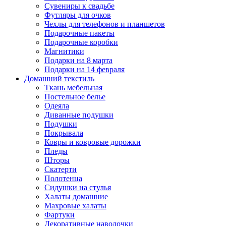
Сувениры к свадьбе
Футляры для очков
Чехлы для телефонов и планшетов
Подарочные пакеты
Подарочные коробки
Магнитики
Подарки на 8 марта
Подарки на 14 февраля
Домашний текстиль
Ткань мебельная
Постельное белье
Одеяла
Диванные подушки
Подушки
Покрывала
Ковры и ковровые дорожки
Пледы
Шторы
Скатерти
Полотенца
Сидушки на стулья
Халаты домашние
Махровые халаты
Фартуки
Декоративные наволочки