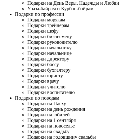
Подарки на День Веры, Надежды и Любви
Ураза-байрам и Курбан-байрам
Подарки по профессии
Подарки морякам
Подарки трейдерам
Подарки шефу
Подарки бизнесмену
Подарки руководителю
Подарки начальнику
Подарки начальнице
Подарки директору
Подарки боссу
Подарки бухгалтеру
Подарки юристу
Подарки врачу
Подарки учителю
Подарки воспитателю
Подарки по поводам
Подарки на Пасху
Подарки на день рождения
Подарки на юбилей
Подарки на 1 сентября
Подарки на новоселье
Подарки на свадьбу
Подарки на годовщину свадьбы