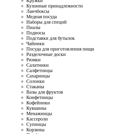
Кружки
Кухонные принадлежности
Ланчбоксы
Медная посуда
Наборы для специй
Пиалы
Подносы
Подставки для бутылок
Чайники
Посуда для приготовления пищи
Разделочные доски
Рюмки
Салатники
Салфетницы
Сахарницы
Солонки
Стаканы
Вазы для фруктов
Конфетницы
Кофейники
Кувшины
Менажницы
Кассероли
Супницы
Корзины