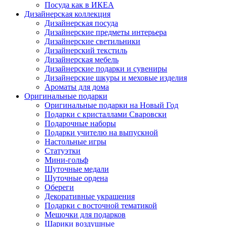
Посуда как в ИКЕА
Дизайнерская коллекция
Дизайнерская посуда
Дизайнерские предметы интерьера
Дизайнерские светильники
Дизайнерский текстиль
Дизайнерская мебель
Дизайнерские подарки и сувениры
Дизайнерские шкуры и меховые изделия
Ароматы для дома
Оригинальные подарки
Оригинальные подарки на Новый Год
Подарки с кристаллами Сваровски
Подарочные наборы
Подарки учителю на выпускной
Настольные игры
Статуэтки
Мини-гольф
Шуточные медали
Шуточные ордена
Обереги
Декоративные украшения
Подарки с восточной тематикой
Мешочки для подарков
Шарики воздушные