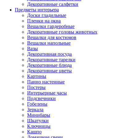
Декоративные салфетки
Предметы интерьера
Доски гладильные
Пленки на окна
Вешалки гардеробные
Декоративные головы животных
Вешалки для костюмов
Вешалки напольные
Вазы
Декоративная посуда
Декоративные тарелки
Декоративные блюда
Декоративные цветы
Картины
Панно настенные
Постеры
Интерьерные часы
Подсвечники
Гобелены
Зеркала
Минибары
Шкатулки
Ключницы
Кашпо
Домашние свечи