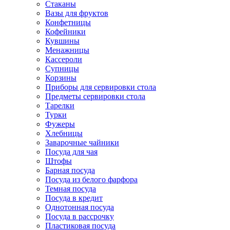
Стаканы
Вазы для фруктов
Конфетницы
Кофейники
Кувшины
Менажницы
Кассероли
Супницы
Корзины
Приборы для сервировки стола
Предметы сервировки стола
Тарелки
Турки
Фужеры
Хлебницы
Заварочные чайники
Посуда для чая
Штофы
Барная посуда
Посуда из белого фарфора
Темная посуда
Посуда в кредит
Однотонная посуда
Посуда в рассрочку
Пластиковая посуда