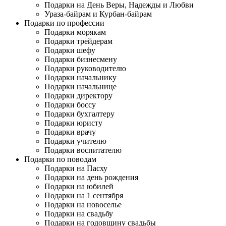
Подарки на День Веры, Надежды и Любви
Ураза-байрам и Курбан-байрам
Подарки по профессии
Подарки морякам
Подарки трейдерам
Подарки шефу
Подарки бизнесмену
Подарки руководителю
Подарки начальнику
Подарки начальнице
Подарки директору
Подарки боссу
Подарки бухгалтеру
Подарки юристу
Подарки врачу
Подарки учителю
Подарки воспитателю
Подарки по поводам
Подарки на Пасху
Подарки на день рождения
Подарки на юбилей
Подарки на 1 сентября
Подарки на новоселье
Подарки на свадьбу
Подарки на годовщину свадьбы