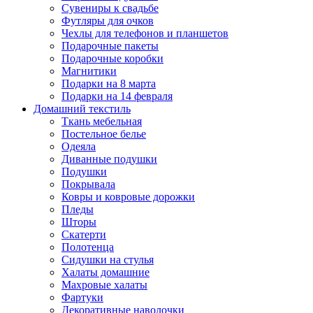
Сувениры к свадьбе
Футляры для очков
Чехлы для телефонов и планшетов
Подарочные пакеты
Подарочные коробки
Магнитики
Подарки на 8 марта
Подарки на 14 февраля
Домашний текстиль
Ткань мебельная
Постельное белье
Одеяла
Диванные подушки
Подушки
Покрывала
Ковры и ковровые дорожки
Пледы
Шторы
Скатерти
Полотенца
Сидушки на стулья
Халаты домашние
Махровые халаты
Фартуки
Декоративные наволочки