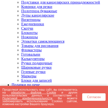
Подставки для канцелярских принадлежностей
Коврики для резки
Полотенца бумажные
Лупы канцелярские
Визитницы
Ежедневники
Скотчи
Блокноты
Ножницы
Этикетки самоклеющиеся
Товары для рисования
Фломастеры
Готовальни
Калькуляторы
Ручки подарочные
Шариковые ручки
Гелевые ручки
Маркеры
Блоки для записей
Подарки по цене
Подарки от 5000 рублей
Продолжая использовать наш сайт, вы соглашаетесь
на
обработку файлов Cookie
и других
Подарки до 5000 рублей
пользовательских данных, в соответствии с
Согласен
Подарки до 3000 рублей
Политикой конфиденциальности
. Вы можете
заблокировать использование Cookies сайтом,
Подарки до 2000 рублей
изменив настройки Вашего браузера.
Подарки до 1000 рублей