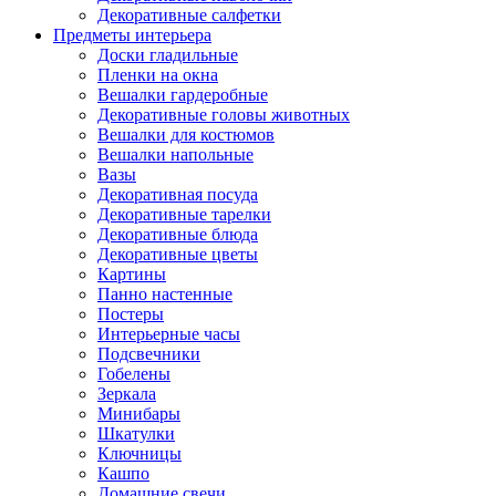
Декоративные салфетки
Предметы интерьера
Доски гладильные
Пленки на окна
Вешалки гардеробные
Декоративные головы животных
Вешалки для костюмов
Вешалки напольные
Вазы
Декоративная посуда
Декоративные тарелки
Декоративные блюда
Декоративные цветы
Картины
Панно настенные
Постеры
Интерьерные часы
Подсвечники
Гобелены
Зеркала
Минибары
Шкатулки
Ключницы
Кашпо
Домашние свечи