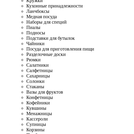
Кружки
Кухонные принадлежности
Ланчбоксы
Медная посуда
Наборы для специй
Пиалы
Подносы
Подставки для бутылок
Чайники
Посуда для приготовления пищи
Разделочные доски
Рюмки
Салатники
Салфетницы
Сахарницы
Солонки
Стаканы
Вазы для фруктов
Конфетницы
Кофейники
Кувшины
Менажницы
Кассероли
Супницы
Корзины