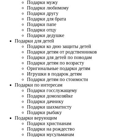
Подарки мужу
Подарки любимому
Подарки другу
Подарки для брата
Подарки папе
Подарки отцу
Подарки дедушке
Подарки для детей
Подарки ко дню защиты детей
Подарки детям от родственников
Подарки для детей по поводам
Подарки детям по возрасту
Оригинальные подарки детям
Игрушки в подарок детям
Подарки детям по стоимости
Подарки по интересам
Подарки госслужащему
Подарки домохозяйке
Подарки дачнику
Подарки шахматисту
Подарки рыбаку
Подарки верующим
Подарки христианам
Подарки на рождество
Подарки мусульманам