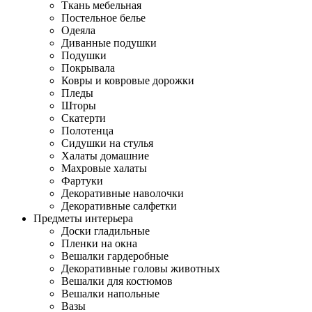
Ткань мебельная
Постельное белье
Одеяла
Диванные подушки
Подушки
Покрывала
Ковры и ковровые дорожки
Пледы
Шторы
Скатерти
Полотенца
Сидушки на стулья
Халаты домашние
Махровые халаты
Фартуки
Декоративные наволочки
Декоративные салфетки
Предметы интерьера
Доски гладильные
Пленки на окна
Вешалки гардеробные
Декоративные головы животных
Вешалки для костюмов
Вешалки напольные
Вазы