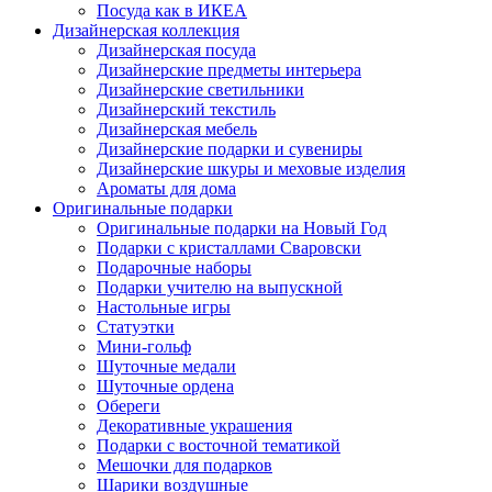
Посуда как в ИКЕА
Дизайнерская коллекция
Дизайнерская посуда
Дизайнерские предметы интерьера
Дизайнерские светильники
Дизайнерский текстиль
Дизайнерская мебель
Дизайнерские подарки и сувениры
Дизайнерские шкуры и меховые изделия
Ароматы для дома
Оригинальные подарки
Оригинальные подарки на Новый Год
Подарки с кристаллами Сваровски
Подарочные наборы
Подарки учителю на выпускной
Настольные игры
Статуэтки
Мини-гольф
Шуточные медали
Шуточные ордена
Обереги
Декоративные украшения
Подарки с восточной тематикой
Мешочки для подарков
Шарики воздушные