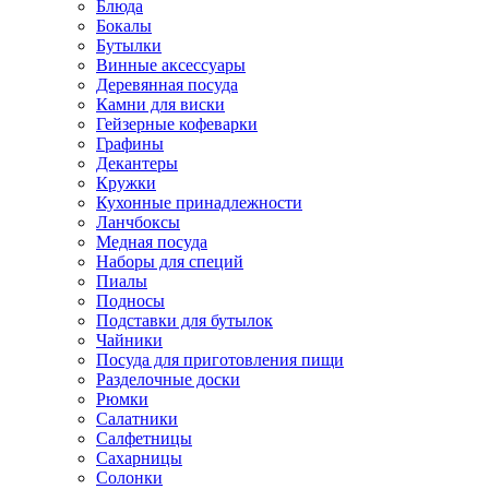
Блюда
Бокалы
Бутылки
Винные аксессуары
Деревянная посуда
Камни для виски
Гейзерные кофеварки
Графины
Декантеры
Кружки
Кухонные принадлежности
Ланчбоксы
Медная посуда
Наборы для специй
Пиалы
Подносы
Подставки для бутылок
Чайники
Посуда для приготовления пищи
Разделочные доски
Рюмки
Салатники
Салфетницы
Сахарницы
Солонки