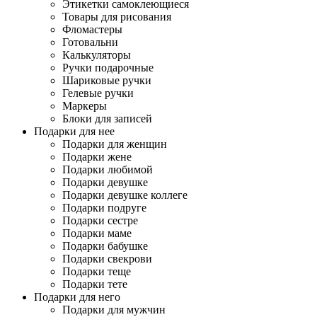
Этикетки самоклеющиеся
Товары для рисования
Фломастеры
Готовальни
Калькуляторы
Ручки подарочные
Шариковые ручки
Гелевые ручки
Маркеры
Блоки для записей
Подарки для нее
Подарки для женщин
Подарки жене
Подарки любимой
Подарки девушке
Подарки девушке коллеге
Подарки подруге
Подарки сестре
Подарки маме
Подарки бабушке
Подарки свекрови
Подарки теще
Подарки тете
Подарки для него
Подарки для мужчин