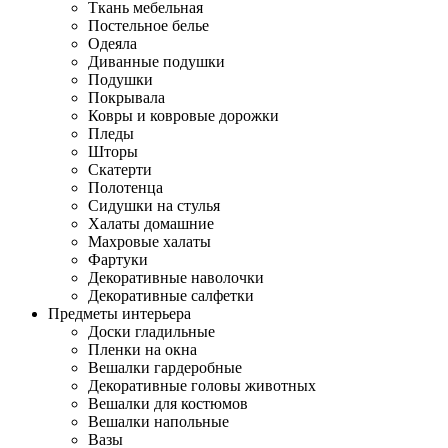
Ткань мебельная
Постельное белье
Одеяла
Диванные подушки
Подушки
Покрывала
Ковры и ковровые дорожки
Пледы
Шторы
Скатерти
Полотенца
Сидушки на стулья
Халаты домашние
Махровые халаты
Фартуки
Декоративные наволочки
Декоративные салфетки
Предметы интерьера
Доски гладильные
Пленки на окна
Вешалки гардеробные
Декоративные головы животных
Вешалки для костюмов
Вешалки напольные
Вазы