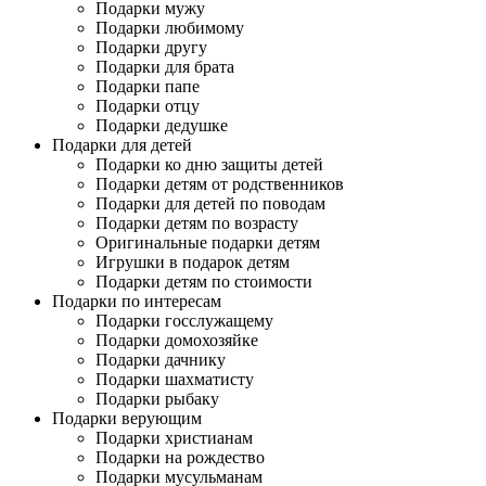
Подарки мужу
Подарки любимому
Подарки другу
Подарки для брата
Подарки папе
Подарки отцу
Подарки дедушке
Подарки для детей
Подарки ко дню защиты детей
Подарки детям от родственников
Подарки для детей по поводам
Подарки детям по возрасту
Оригинальные подарки детям
Игрушки в подарок детям
Подарки детям по стоимости
Подарки по интересам
Подарки госслужащему
Подарки домохозяйке
Подарки дачнику
Подарки шахматисту
Подарки рыбаку
Подарки верующим
Подарки христианам
Подарки на рождество
Подарки мусульманам