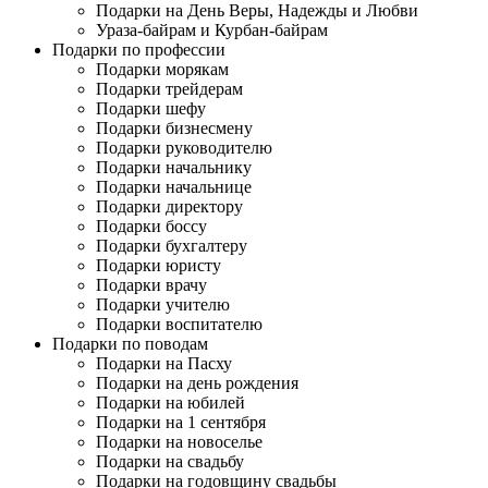
Подарки на День Веры, Надежды и Любви
Ураза-байрам и Курбан-байрам
Подарки по профессии
Подарки морякам
Подарки трейдерам
Подарки шефу
Подарки бизнесмену
Подарки руководителю
Подарки начальнику
Подарки начальнице
Подарки директору
Подарки боссу
Подарки бухгалтеру
Подарки юристу
Подарки врачу
Подарки учителю
Подарки воспитателю
Подарки по поводам
Подарки на Пасху
Подарки на день рождения
Подарки на юбилей
Подарки на 1 сентября
Подарки на новоселье
Подарки на свадьбу
Подарки на годовщину свадьбы