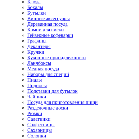
Блюда
Бокалы
Бутылки
Винные аксессуары
Деревянная посуда
Камни для виски
Гейзерные кофеварки
Графины
Декантеры
Кружки
Кухонные принадлежности
Ланчбоксы
Медная посуда
Наборы для специй
Пиалы
Подносы
Подставки для бутылок
Чайники
Посуда для приготовления пищи
Разделочные доски
Рюмки
Салатники
Салфетницы
Сахарницы
Солонки