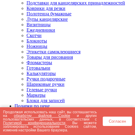
Подставки для канцелярских принадлежностей
Коврики для резки
Полотенца бумажные
Лупы канцелярские
Визитницы
Ежедневники
Скотчи
Блокноты
Ножницы
Этикетки самоклеющиеся
Товары для рисования
Фломастеры
Готовальни
Калькуляторы
Ручки подарочные
Шариковые ручки
Гелевые ручки
Маркеры
Блоки для записей
Подарки по цене
Подарки от 5000 рублей
Продолжая использовать наш сайт, вы соглашаетесь
на
обработку файлов Cookie
и других
Подарки до 5000 рублей
пользовательских данных, в соответствии с
Согласен
Подарки до 3000 рублей
Политикой конфиденциальности
. Вы можете
заблокировать использование Cookies сайтом,
Подарки до 2000 рублей
изменив настройки Вашего браузера.
Подарки до 1000 рублей