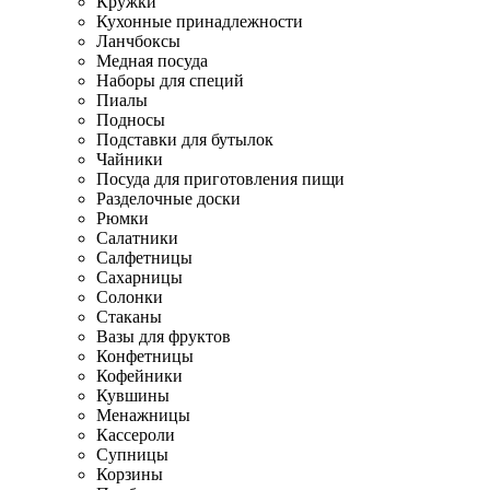
Кружки
Кухонные принадлежности
Ланчбоксы
Медная посуда
Наборы для специй
Пиалы
Подносы
Подставки для бутылок
Чайники
Посуда для приготовления пищи
Разделочные доски
Рюмки
Салатники
Салфетницы
Сахарницы
Солонки
Стаканы
Вазы для фруктов
Конфетницы
Кофейники
Кувшины
Менажницы
Кассероли
Супницы
Корзины