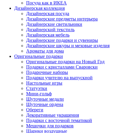
Посуда как в ИКЕА
Дизайнерская коллекция
Дизайнерская посуда
Дизайнерские предметы интерьера
Дизайнерские светильники
Дизайнерский текстиль
Дизайнерская мебель
Дизайнерские подарки и сувениры
Дизайнерские шкуры и меховые изделия
Ароматы для дома
Оригинальные подарки
Оригинальные подарки на Новый Год
Подарки с кристаллами Сваровски
Подарочные наборы
Подарки учителю на выпускной
Настольные игры
Статуэтки
Мини-гольф
Шуточные медали
Шуточные ордена
Обереги
Декоративные украшения
Подарки с восточной тематикой
Мешочки для подарков
Шарики воздушные