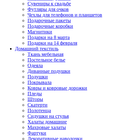
Сувениры к свадьбе
Футляры для очков
Чехлы для телефонов и планшетов
Подарочные пакеты
Подарочные коробки
Магнитики
Подарки на 8 марта
Подарки на 14 февраля
Домашний текстиль
Ткань мебельная
Постельное белье
Одеяла
Диванные подушки
Подушки
Покрывала
Ковры и ковровые дорожки
Пледы
Шторы
Скатерти
Полотенца
Сидушки на стулья
Халаты домашние
Махровые халаты
Фартуки
Декоративные наволочки