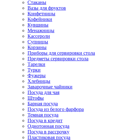
Стаканы
Вазы для фруктов
Конфетницы
Кофейники
Кувшины
Менажницы
Кассероли
Супницы
Корзины
Приборы для сервировки стола
Предметы сервировки стола
Тарелки
Турки
Фужеры
Хлебницы
Заварочные чайники
Посуда для чая
Штофы
Барная посуда
Посуда из белого фарфора
Темная посуда
Посуда в кредит
Однотонная посуда
Посуда в рассрочку
Пластиковая посуда