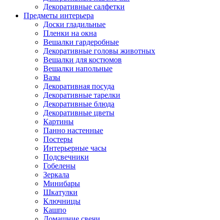
Декоративные салфетки
Предметы интерьера
Доски гладильные
Пленки на окна
Вешалки гардеробные
Декоративные головы животных
Вешалки для костюмов
Вешалки напольные
Вазы
Декоративная посуда
Декоративные тарелки
Декоративные блюда
Декоративные цветы
Картины
Панно настенные
Постеры
Интерьерные часы
Подсвечники
Гобелены
Зеркала
Минибары
Шкатулки
Ключницы
Кашпо
Домашние свечи