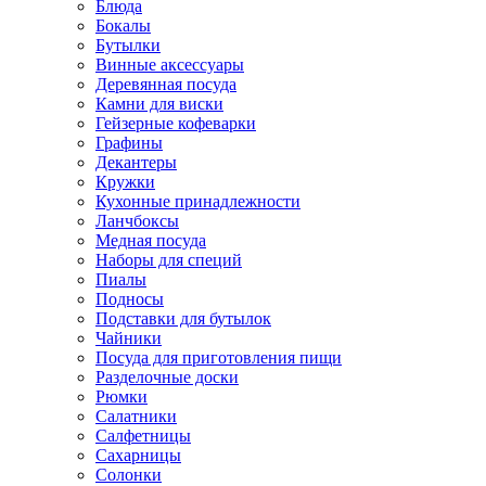
Блюда
Бокалы
Бутылки
Винные аксессуары
Деревянная посуда
Камни для виски
Гейзерные кофеварки
Графины
Декантеры
Кружки
Кухонные принадлежности
Ланчбоксы
Медная посуда
Наборы для специй
Пиалы
Подносы
Подставки для бутылок
Чайники
Посуда для приготовления пищи
Разделочные доски
Рюмки
Салатники
Салфетницы
Сахарницы
Солонки