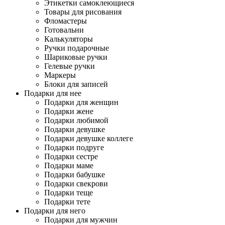
Этикетки самоклеющиеся
Товары для рисования
Фломастеры
Готовальни
Калькуляторы
Ручки подарочные
Шариковые ручки
Гелевые ручки
Маркеры
Блоки для записей
Подарки для нее
Подарки для женщин
Подарки жене
Подарки любимой
Подарки девушке
Подарки девушке коллеге
Подарки подруге
Подарки сестре
Подарки маме
Подарки бабушке
Подарки свекрови
Подарки теще
Подарки тете
Подарки для него
Подарки для мужчин