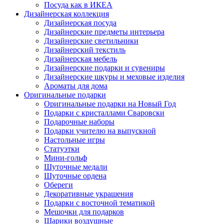
Посуда как в ИКЕА
Дизайнерская коллекция
Дизайнерская посуда
Дизайнерские предметы интерьера
Дизайнерские светильники
Дизайнерский текстиль
Дизайнерская мебель
Дизайнерские подарки и сувениры
Дизайнерские шкуры и меховые изделия
Ароматы для дома
Оригинальные подарки
Оригинальные подарки на Новый Год
Подарки с кристаллами Сваровски
Подарочные наборы
Подарки учителю на выпускной
Настольные игры
Статуэтки
Мини-гольф
Шуточные медали
Шуточные ордена
Обереги
Декоративные украшения
Подарки с восточной тематикой
Мешочки для подарков
Шарики воздушные