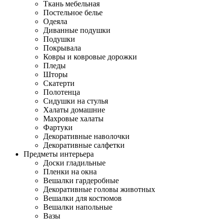
Ткань мебельная
Постельное белье
Одеяла
Диванные подушки
Подушки
Покрывала
Ковры и ковровые дорожки
Пледы
Шторы
Скатерти
Полотенца
Сидушки на стулья
Халаты домашние
Махровые халаты
Фартуки
Декоративные наволочки
Декоративные салфетки
Предметы интерьера
Доски гладильные
Пленки на окна
Вешалки гардеробные
Декоративные головы животных
Вешалки для костюмов
Вешалки напольные
Вазы