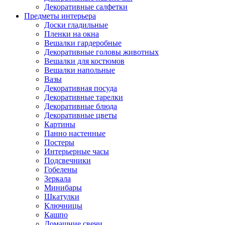
Декоративные салфетки
Предметы интерьера
Доски гладильные
Пленки на окна
Вешалки гардеробные
Декоративные головы животных
Вешалки для костюмов
Вешалки напольные
Вазы
Декоративная посуда
Декоративные тарелки
Декоративные блюда
Декоративные цветы
Картины
Панно настенные
Постеры
Интерьерные часы
Подсвечники
Гобелены
Зеркала
Минибары
Шкатулки
Ключницы
Кашпо
Домашние свечи