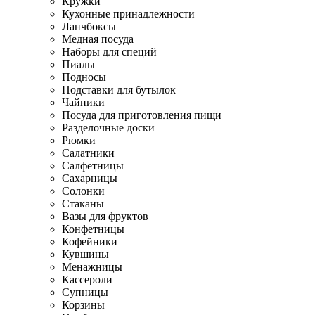
Кружки
Кухонные принадлежности
Ланчбоксы
Медная посуда
Наборы для специй
Пиалы
Подносы
Подставки для бутылок
Чайники
Посуда для приготовления пищи
Разделочные доски
Рюмки
Салатники
Салфетницы
Сахарницы
Солонки
Стаканы
Вазы для фруктов
Конфетницы
Кофейники
Кувшины
Менажницы
Кассероли
Супницы
Корзины