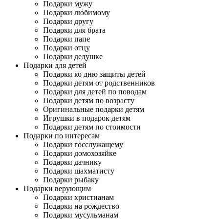
Подарки мужу
Подарки любимому
Подарки другу
Подарки для брата
Подарки папе
Подарки отцу
Подарки дедушке
Подарки для детей
Подарки ко дню защиты детей
Подарки детям от родственников
Подарки для детей по поводам
Подарки детям по возрасту
Оригинальные подарки детям
Игрушки в подарок детям
Подарки детям по стоимости
Подарки по интересам
Подарки госслужащему
Подарки домохозяйке
Подарки дачнику
Подарки шахматисту
Подарки рыбаку
Подарки верующим
Подарки христианам
Подарки на рождество
Подарки мусульманам