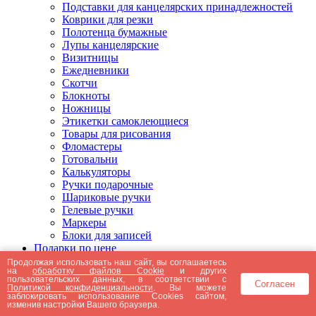
Подставки для канцелярских принадлежностей
Коврики для резки
Полотенца бумажные
Лупы канцелярские
Визитницы
Ежедневники
Скотчи
Блокноты
Ножницы
Этикетки самоклеющиеся
Товары для рисования
Фломастеры
Готовальни
Калькуляторы
Ручки подарочные
Шариковые ручки
Гелевые ручки
Маркеры
Блоки для записей
Подарки по цене
Подарки от 5000 рублей
Продолжая использовать наш сайт, вы соглашаетесь
на
обработку файлов Cookie
и других
Подарки до 5000 рублей
пользовательских данных, в соответствии с
Согласен
Подарки до 3000 рублей
Политикой конфиденциальности
. Вы можете
заблокировать использование Cookies сайтом,
Подарки до 2000 рублей
изменив настройки Вашего браузера.
Подарки до 1000 рублей