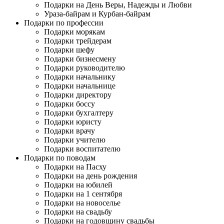
Подарки на День Веры, Надежды и Любви
Ураза-байрам и Курбан-байрам
Подарки по профессии
Подарки морякам
Подарки трейдерам
Подарки шефу
Подарки бизнесмену
Подарки руководителю
Подарки начальнику
Подарки начальнице
Подарки директору
Подарки боссу
Подарки бухгалтеру
Подарки юристу
Подарки врачу
Подарки учителю
Подарки воспитателю
Подарки по поводам
Подарки на Пасху
Подарки на день рождения
Подарки на юбилей
Подарки на 1 сентября
Подарки на новоселье
Подарки на свадьбу
Подарки на годовщину свадьбы