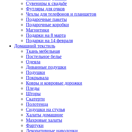
Сувениры к свадьбе
Футляры для очков
Чехлы для телефонов и планшетов
Подарочные пакеты
Подарочные коробки
Магнитики
Подарки на 8 марта
Подарки на 14 февраля
Домашний текстиль
Ткань мебельная
Постельное белье
Одеяла
Диванные подушки
Подушки
Покрывала
Ковры и ковровые дорожки
Пледы
Шторы
Скатерти
Полотенца
Сидушки на стулья
Халаты домашние
Махровые халаты
Фартуки
Декоративные наволочки