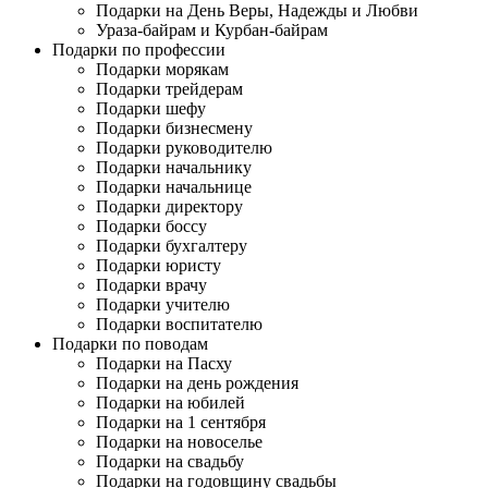
Подарки на День Веры, Надежды и Любви
Ураза-байрам и Курбан-байрам
Подарки по профессии
Подарки морякам
Подарки трейдерам
Подарки шефу
Подарки бизнесмену
Подарки руководителю
Подарки начальнику
Подарки начальнице
Подарки директору
Подарки боссу
Подарки бухгалтеру
Подарки юристу
Подарки врачу
Подарки учителю
Подарки воспитателю
Подарки по поводам
Подарки на Пасху
Подарки на день рождения
Подарки на юбилей
Подарки на 1 сентября
Подарки на новоселье
Подарки на свадьбу
Подарки на годовщину свадьбы