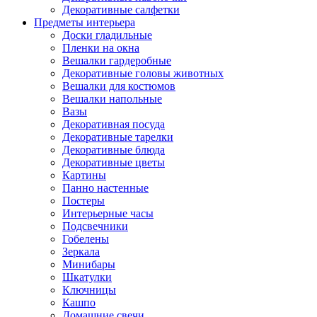
Декоративные салфетки
Предметы интерьера
Доски гладильные
Пленки на окна
Вешалки гардеробные
Декоративные головы животных
Вешалки для костюмов
Вешалки напольные
Вазы
Декоративная посуда
Декоративные тарелки
Декоративные блюда
Декоративные цветы
Картины
Панно настенные
Постеры
Интерьерные часы
Подсвечники
Гобелены
Зеркала
Минибары
Шкатулки
Ключницы
Кашпо
Домашние свечи