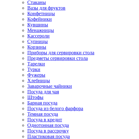
Стаканы
Вазы для фруктов
Конфетницы
Кофейники
Кувшины
Менажницы
Кассероли
Супницы
Корзины
Приборы для сервировки стола
Предметы сервировки стола
Тарелки
Турки
Фужеры
Хлебницы
Заварочные чайники
Посуда для чая
Штофы
Барная посуда
Посуда из белого фарфора
Темная посуда
Посуда в кредит
Однотонная посуда
Посуда в рассрочку
Пластиковая посуда