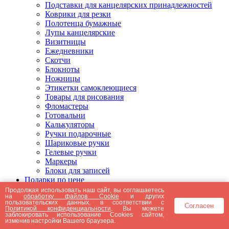
Подставки для канцелярских принадлежностей
Коврики для резки
Полотенца бумажные
Лупы канцелярские
Визитницы
Ежедневники
Скотчи
Блокноты
Ножницы
Этикетки самоклеющиеся
Товары для рисования
Фломастеры
Готовальни
Калькуляторы
Ручки подарочные
Шариковые ручки
Гелевые ручки
Маркеры
Блоки для записей
Подарки по цене
Подарки от 5000 рублей
Продолжая использовать наш сайт, вы соглашаетесь
на
обработку файлов Cookie
и других
Подарки до 5000 рублей
пользовательских данных, в соответствии с
Согласен
Подарки до 3000 рублей
Политикой конфиденциальности
. Вы можете
заблокировать использование Cookies сайтом,
Подарки до 2000 рублей
изменив настройки Вашего браузера.
Подарки до 1000 рублей