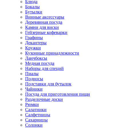
Блюда
Бокалы
Бутылки
Винные аксессуары
Деревянная посуда
Камни для виски
Гейзерные кофеварки
Графины
Декантеры
Кружки
Кухонные принадлежности
Ланчбоксы
Медная посуда
Наборы для специй
Пиалы
Подносы
Подставки для бутылок
Чайники
Посуда для приготовления пищи
Разделочные доски
Рюмки
Салатники
Салфетницы
Сахарницы
Солонки