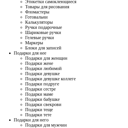
Этикетки самоклеющиеся
Товары для рисования
Фломастеры
Готовальни
Калькуляторы
Ручки подарочные
Шариковые ручки
Гелевые ручки
Маркеры
Блоки для записей
Подарки для нее
Подарки для женщин
Подарки жене
Подарки любимой
Подарки девушке
Подарки девушке коллеге
Подарки подруге
Подарки сестре
Подарки маме
Подарки бабушке
Подарки свекрови
Подарки теще
Подарки тете
Подарки для него
Подарки для мужчин