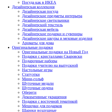
Посуда как в ИКЕА
Дизайнерская коллекция
Дизайнерская посуда
Дизайнерские предметы интерьера
Дизайнерские светильники
Дизайнерский текстиль
Дизайнерская мебель
Дизайнерские подарки и сувениры
Дизайнерские шкуры и меховые изделия
Ароматы для дома
Оригинальные подарки
Оригинальные подарки на Новый Год
Подарки с кристаллами Сваровски
Подарочные наборы
Подарки учителю на выпускной
Настольные игры
Статуэтки
Мини-гольф
Шуточные медали
Шуточные ордена
Обереги
Декоративные украшения
Подарки с восточной тематикой
Мешочки для подарков
Шарики воздушные