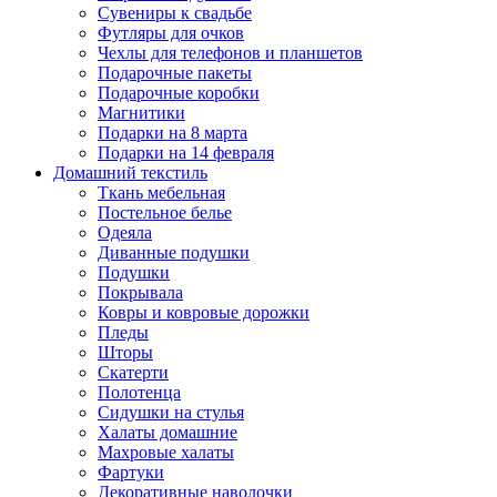
Сувениры к свадьбе
Футляры для очков
Чехлы для телефонов и планшетов
Подарочные пакеты
Подарочные коробки
Магнитики
Подарки на 8 марта
Подарки на 14 февраля
Домашний текстиль
Ткань мебельная
Постельное белье
Одеяла
Диванные подушки
Подушки
Покрывала
Ковры и ковровые дорожки
Пледы
Шторы
Скатерти
Полотенца
Сидушки на стулья
Халаты домашние
Махровые халаты
Фартуки
Декоративные наволочки