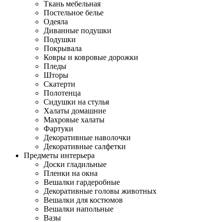
Ткань мебельная
Постельное белье
Одеяла
Диванные подушки
Подушки
Покрывала
Ковры и ковровые дорожки
Пледы
Шторы
Скатерти
Полотенца
Сидушки на стулья
Халаты домашние
Махровые халаты
Фартуки
Декоративные наволочки
Декоративные салфетки
Предметы интерьера
Доски гладильные
Пленки на окна
Вешалки гардеробные
Декоративные головы животных
Вешалки для костюмов
Вешалки напольные
Вазы