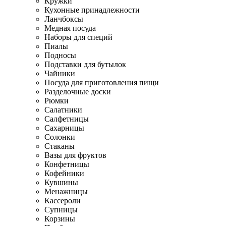
Кружки
Кухонные принадлежности
Ланчбоксы
Медная посуда
Наборы для специй
Пиалы
Подносы
Подставки для бутылок
Чайники
Посуда для приготовления пищи
Разделочные доски
Рюмки
Салатники
Салфетницы
Сахарницы
Солонки
Стаканы
Вазы для фруктов
Конфетницы
Кофейники
Кувшины
Менажницы
Кассероли
Супницы
Корзины