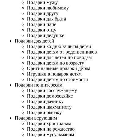
Подарки мужу
Подарки любимому
Подарки другу
Подарки для брата
Подарки папе
Подарки отцу
Подарки дедушке
Подарки для детей
Подарки ко дню защиты детей
Подарки детям от родственников
Подарки для детей по поводам
Подарки детям по возрасту
Оригинальные подарки детям
Игрушки в подарок детям
Подарки детям по стоимости
Подарки по интересам
Подарки госслужащему
Подарки домохозяйке
Подарки дачнику
Подарки шахматисту
Подарки рыбаку
Подарки верующим
Подарки христианам
Подарки на рождество
Подарки мусульманам