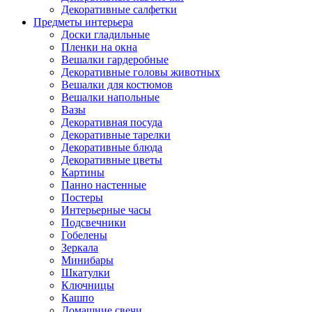
Декоративные салфетки
Предметы интерьера
Доски гладильные
Пленки на окна
Вешалки гардеробные
Декоративные головы животных
Вешалки для костюмов
Вешалки напольные
Вазы
Декоративная посуда
Декоративные тарелки
Декоративные блюда
Декоративные цветы
Картины
Панно настенные
Постеры
Интерьерные часы
Подсвечники
Гобелены
Зеркала
Минибары
Шкатулки
Ключницы
Кашпо
Домашние свечи