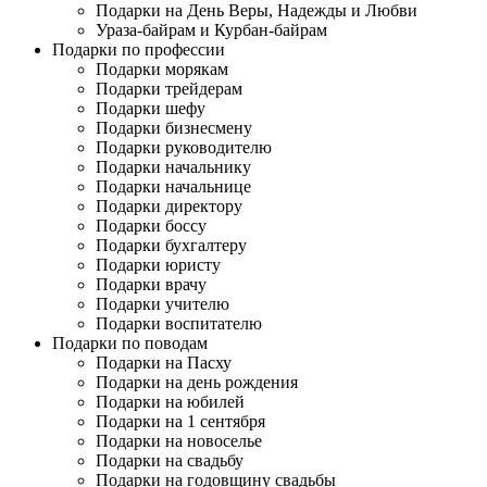
Подарки на День Веры, Надежды и Любви
Ураза-байрам и Курбан-байрам
Подарки по профессии
Подарки морякам
Подарки трейдерам
Подарки шефу
Подарки бизнесмену
Подарки руководителю
Подарки начальнику
Подарки начальнице
Подарки директору
Подарки боссу
Подарки бухгалтеру
Подарки юристу
Подарки врачу
Подарки учителю
Подарки воспитателю
Подарки по поводам
Подарки на Пасху
Подарки на день рождения
Подарки на юбилей
Подарки на 1 сентября
Подарки на новоселье
Подарки на свадьбу
Подарки на годовщину свадьбы