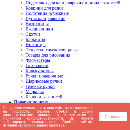
Подставки для канцелярских принадлежностей
Коврики для резки
Полотенца бумажные
Лупы канцелярские
Визитницы
Ежедневники
Скотчи
Блокноты
Ножницы
Этикетки самоклеющиеся
Товары для рисования
Фломастеры
Готовальни
Калькуляторы
Ручки подарочные
Шариковые ручки
Гелевые ручки
Маркеры
Блоки для записей
Подарки по цене
Подарки от 5000 рублей
Продолжая использовать наш сайт, вы соглашаетесь
на
обработку файлов Cookie
и других
Подарки до 5000 рублей
пользовательских данных, в соответствии с
Согласен
Подарки до 3000 рублей
Политикой конфиденциальности
. Вы можете
заблокировать использование Cookies сайтом,
Подарки до 2000 рублей
изменив настройки Вашего браузера.
Подарки до 1000 рублей