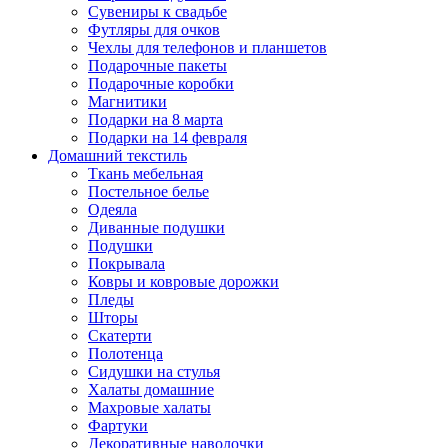
Сувениры к свадьбе
Футляры для очков
Чехлы для телефонов и планшетов
Подарочные пакеты
Подарочные коробки
Магнитики
Подарки на 8 марта
Подарки на 14 февраля
Домашний текстиль
Ткань мебельная
Постельное белье
Одеяла
Диванные подушки
Подушки
Покрывала
Ковры и ковровые дорожки
Пледы
Шторы
Скатерти
Полотенца
Сидушки на стулья
Халаты домашние
Махровые халаты
Фартуки
Декоративные наволочки