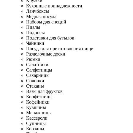
Кружки
Кухонные принадлежности
Ланчбоксы
Медная посуда
Наборы для специй
Пиалы
Подносы
Подставки для бутылок
Чайники
Посуда для приготовления пищи
Разделочные доски
Рюмки
Салатники
Салфетницы
Сахарницы
Солонки
Стаканы
Вазы для фруктов
Конфетницы
Кофейники
Кувшины
Менажницы
Кассероли
Супницы
Корзины