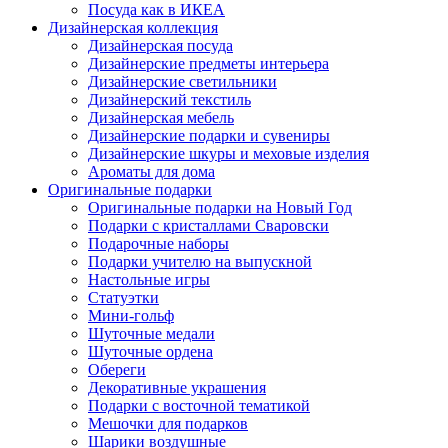
Посуда как в ИКЕА
Дизайнерская коллекция
Дизайнерская посуда
Дизайнерские предметы интерьера
Дизайнерские светильники
Дизайнерский текстиль
Дизайнерская мебель
Дизайнерские подарки и сувениры
Дизайнерские шкуры и меховые изделия
Ароматы для дома
Оригинальные подарки
Оригинальные подарки на Новый Год
Подарки с кристаллами Сваровски
Подарочные наборы
Подарки учителю на выпускной
Настольные игры
Статуэтки
Мини-гольф
Шуточные медали
Шуточные ордена
Обереги
Декоративные украшения
Подарки с восточной тематикой
Мешочки для подарков
Шарики воздушные