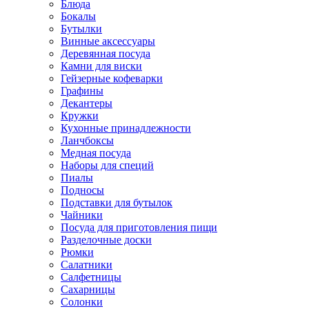
Блюда
Бокалы
Бутылки
Винные аксессуары
Деревянная посуда
Камни для виски
Гейзерные кофеварки
Графины
Декантеры
Кружки
Кухонные принадлежности
Ланчбоксы
Медная посуда
Наборы для специй
Пиалы
Подносы
Подставки для бутылок
Чайники
Посуда для приготовления пищи
Разделочные доски
Рюмки
Салатники
Салфетницы
Сахарницы
Солонки