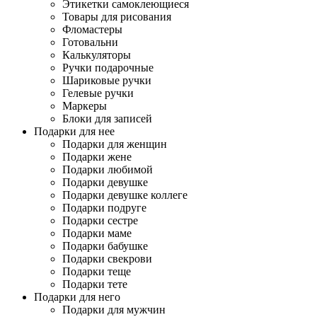
Этикетки самоклеющиеся
Товары для рисования
Фломастеры
Готовальни
Калькуляторы
Ручки подарочные
Шариковые ручки
Гелевые ручки
Маркеры
Блоки для записей
Подарки для нее
Подарки для женщин
Подарки жене
Подарки любимой
Подарки девушке
Подарки девушке коллеге
Подарки подруге
Подарки сестре
Подарки маме
Подарки бабушке
Подарки свекрови
Подарки теще
Подарки тете
Подарки для него
Подарки для мужчин