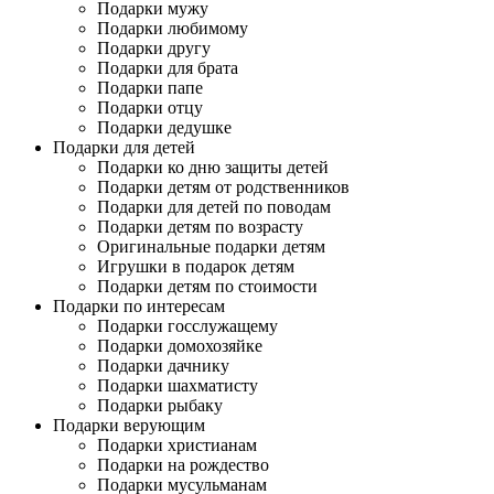
Подарки мужу
Подарки любимому
Подарки другу
Подарки для брата
Подарки папе
Подарки отцу
Подарки дедушке
Подарки для детей
Подарки ко дню защиты детей
Подарки детям от родственников
Подарки для детей по поводам
Подарки детям по возрасту
Оригинальные подарки детям
Игрушки в подарок детям
Подарки детям по стоимости
Подарки по интересам
Подарки госслужащему
Подарки домохозяйке
Подарки дачнику
Подарки шахматисту
Подарки рыбаку
Подарки верующим
Подарки христианам
Подарки на рождество
Подарки мусульманам