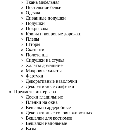
Ткань мебельная
Постельное белье
Одеяла
Диванные подушки
Подушки
Покрывала
Ковры и ковровые дорожки
Пледы
Шторы
Скатерти
Полотенца
Сидушки на стулья
Халаты домашние
Махровые халаты
Фартуки
Декоративные наволочки
Декоративные салфетки
Предметы интерьера
Доски гладильные
Пленки на окна
Вешалки гардеробные
Декоративные головы животных
Вешалки для костюмов
Вешалки напольные
Вазы