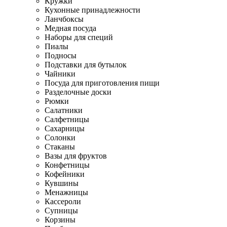
Кружки
Кухонные принадлежности
Ланчбоксы
Медная посуда
Наборы для специй
Пиалы
Подносы
Подставки для бутылок
Чайники
Посуда для приготовления пищи
Разделочные доски
Рюмки
Салатники
Салфетницы
Сахарницы
Солонки
Стаканы
Вазы для фруктов
Конфетницы
Кофейники
Кувшины
Менажницы
Кассероли
Супницы
Корзины