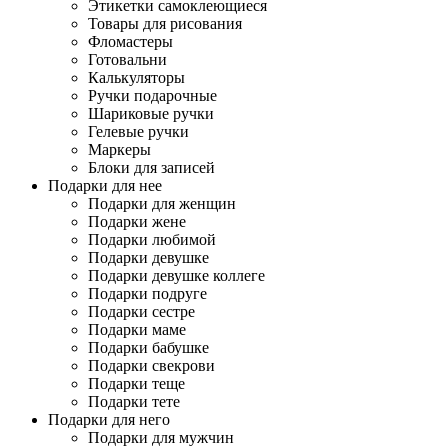
Этикетки самоклеющиеся
Товары для рисования
Фломастеры
Готовальни
Калькуляторы
Ручки подарочные
Шариковые ручки
Гелевые ручки
Маркеры
Блоки для записей
Подарки для нее
Подарки для женщин
Подарки жене
Подарки любимой
Подарки девушке
Подарки девушке коллеге
Подарки подруге
Подарки сестре
Подарки маме
Подарки бабушке
Подарки свекрови
Подарки теще
Подарки тете
Подарки для него
Подарки для мужчин