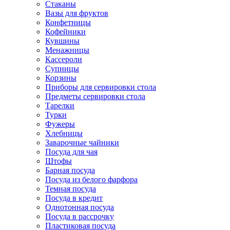
Стаканы
Вазы для фруктов
Конфетницы
Кофейники
Кувшины
Менажницы
Кассероли
Супницы
Корзины
Приборы для сервировки стола
Предметы сервировки стола
Тарелки
Турки
Фужеры
Хлебницы
Заварочные чайники
Посуда для чая
Штофы
Барная посуда
Посуда из белого фарфора
Темная посуда
Посуда в кредит
Однотонная посуда
Посуда в рассрочку
Пластиковая посуда