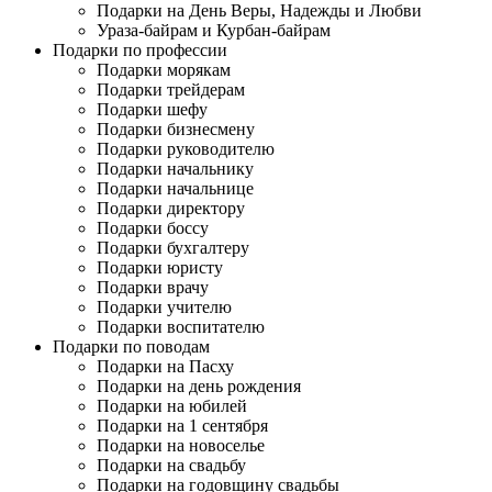
Подарки на День Веры, Надежды и Любви
Ураза-байрам и Курбан-байрам
Подарки по профессии
Подарки морякам
Подарки трейдерам
Подарки шефу
Подарки бизнесмену
Подарки руководителю
Подарки начальнику
Подарки начальнице
Подарки директору
Подарки боссу
Подарки бухгалтеру
Подарки юристу
Подарки врачу
Подарки учителю
Подарки воспитателю
Подарки по поводам
Подарки на Пасху
Подарки на день рождения
Подарки на юбилей
Подарки на 1 сентября
Подарки на новоселье
Подарки на свадьбу
Подарки на годовщину свадьбы