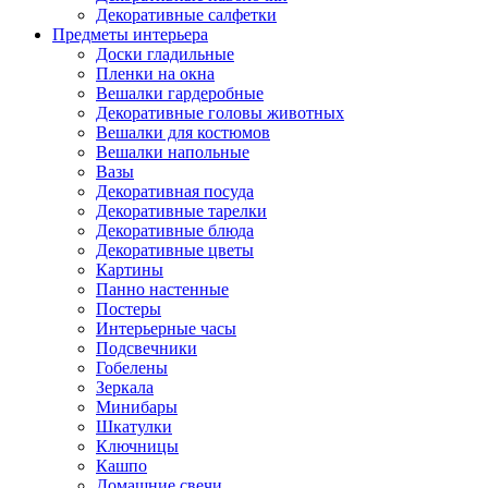
Декоративные салфетки
Предметы интерьера
Доски гладильные
Пленки на окна
Вешалки гардеробные
Декоративные головы животных
Вешалки для костюмов
Вешалки напольные
Вазы
Декоративная посуда
Декоративные тарелки
Декоративные блюда
Декоративные цветы
Картины
Панно настенные
Постеры
Интерьерные часы
Подсвечники
Гобелены
Зеркала
Минибары
Шкатулки
Ключницы
Кашпо
Домашние свечи