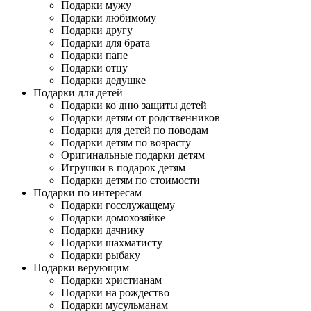
Подарки мужу
Подарки любимому
Подарки другу
Подарки для брата
Подарки папе
Подарки отцу
Подарки дедушке
Подарки для детей
Подарки ко дню защиты детей
Подарки детям от родственников
Подарки для детей по поводам
Подарки детям по возрасту
Оригинальные подарки детям
Игрушки в подарок детям
Подарки детям по стоимости
Подарки по интересам
Подарки госслужащему
Подарки домохозяйке
Подарки дачнику
Подарки шахматисту
Подарки рыбаку
Подарки верующим
Подарки христианам
Подарки на рождество
Подарки мусульманам