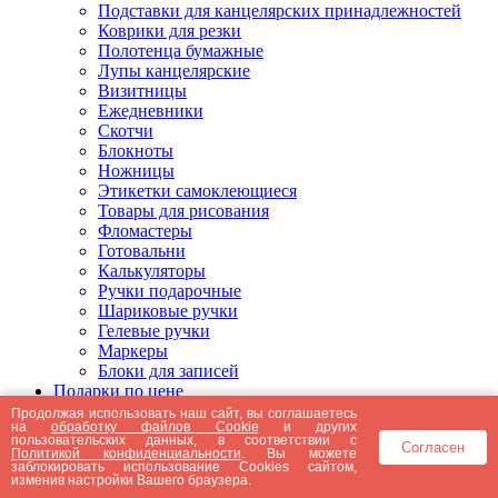
Подставки для канцелярских принадлежностей
Коврики для резки
Полотенца бумажные
Лупы канцелярские
Визитницы
Ежедневники
Скотчи
Блокноты
Ножницы
Этикетки самоклеющиеся
Товары для рисования
Фломастеры
Готовальни
Калькуляторы
Ручки подарочные
Шариковые ручки
Гелевые ручки
Маркеры
Блоки для записей
Подарки по цене
Подарки от 5000 рублей
Продолжая использовать наш сайт, вы соглашаетесь
на
обработку файлов Cookie
и других
Подарки до 5000 рублей
пользовательских данных, в соответствии с
Согласен
Подарки до 3000 рублей
Политикой конфиденциальности
. Вы можете
заблокировать использование Cookies сайтом,
Подарки до 2000 рублей
изменив настройки Вашего браузера.
Подарки до 1000 рублей