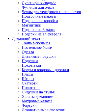
Сувениры к свадьбе
Футляры для очков
Чехлы для телефонов и планшетов
Подарочные пакеты
Подарочные коробки
Магнитики
Подарки на 8 марта
Подарки на 14 февраля
Домашний текстиль
Ткань мебельная
Постельное белье
Одеяла
Диванные подушки
Подушки
Покрывала
Ковры и ковровые дорожки
Пледы
Шторы
Скатерти
Полотенца
Сидушки на стулья
Халаты домашние
Махровые халаты
Фартуки
Декоративные наволочки