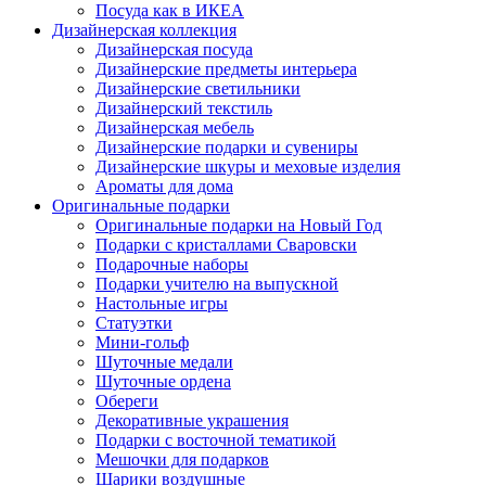
Посуда как в ИКЕА
Дизайнерская коллекция
Дизайнерская посуда
Дизайнерские предметы интерьера
Дизайнерские светильники
Дизайнерский текстиль
Дизайнерская мебель
Дизайнерские подарки и сувениры
Дизайнерские шкуры и меховые изделия
Ароматы для дома
Оригинальные подарки
Оригинальные подарки на Новый Год
Подарки с кристаллами Сваровски
Подарочные наборы
Подарки учителю на выпускной
Настольные игры
Статуэтки
Мини-гольф
Шуточные медали
Шуточные ордена
Обереги
Декоративные украшения
Подарки с восточной тематикой
Мешочки для подарков
Шарики воздушные