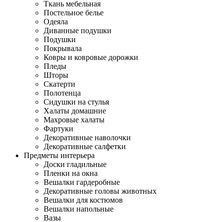
Ткань мебельная
Постельное белье
Одеяла
Диванные подушки
Подушки
Покрывала
Ковры и ковровые дорожки
Пледы
Шторы
Скатерти
Полотенца
Сидушки на стулья
Халаты домашние
Махровые халаты
Фартуки
Декоративные наволочки
Декоративные салфетки
Предметы интерьера
Доски гладильные
Пленки на окна
Вешалки гардеробные
Декоративные головы животных
Вешалки для костюмов
Вешалки напольные
Вазы