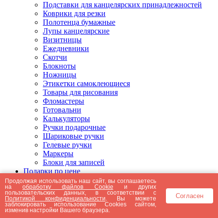
Подставки для канцелярских принадлежностей
Коврики для резки
Полотенца бумажные
Лупы канцелярские
Визитницы
Ежедневники
Скотчи
Блокноты
Ножницы
Этикетки самоклеющиеся
Товары для рисования
Фломастеры
Готовальни
Калькуляторы
Ручки подарочные
Шариковые ручки
Гелевые ручки
Маркеры
Блоки для записей
Подарки по цене
Подарки от 5000 рублей
Продолжая использовать наш сайт, вы соглашаетесь
на
обработку файлов Cookie
и других
Подарки до 5000 рублей
пользовательских данных, в соответствии с
Согласен
Подарки до 3000 рублей
Политикой конфиденциальности
. Вы можете
заблокировать использование Cookies сайтом,
Подарки до 2000 рублей
изменив настройки Вашего браузера.
Подарки до 1000 рублей