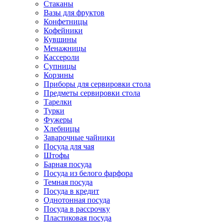
Стаканы
Вазы для фруктов
Конфетницы
Кофейники
Кувшины
Менажницы
Кассероли
Супницы
Корзины
Приборы для сервировки стола
Предметы сервировки стола
Тарелки
Турки
Фужеры
Хлебницы
Заварочные чайники
Посуда для чая
Штофы
Барная посуда
Посуда из белого фарфора
Темная посуда
Посуда в кредит
Однотонная посуда
Посуда в рассрочку
Пластиковая посуда