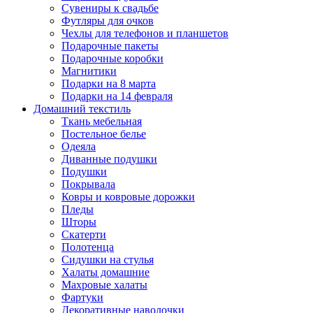
Сувениры к свадьбе
Футляры для очков
Чехлы для телефонов и планшетов
Подарочные пакеты
Подарочные коробки
Магнитики
Подарки на 8 марта
Подарки на 14 февраля
Домашний текстиль
Ткань мебельная
Постельное белье
Одеяла
Диванные подушки
Подушки
Покрывала
Ковры и ковровые дорожки
Пледы
Шторы
Скатерти
Полотенца
Сидушки на стулья
Халаты домашние
Махровые халаты
Фартуки
Декоративные наволочки