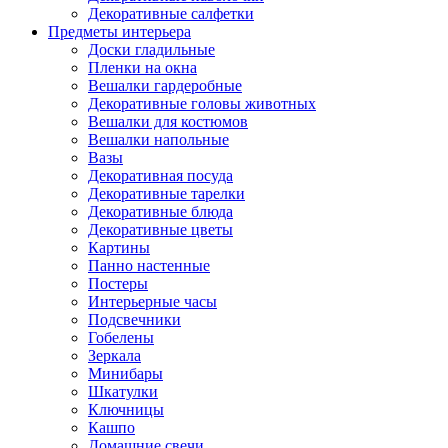
Декоративные салфетки
Предметы интерьера
Доски гладильные
Пленки на окна
Вешалки гардеробные
Декоративные головы животных
Вешалки для костюмов
Вешалки напольные
Вазы
Декоративная посуда
Декоративные тарелки
Декоративные блюда
Декоративные цветы
Картины
Панно настенные
Постеры
Интерьерные часы
Подсвечники
Гобелены
Зеркала
Минибары
Шкатулки
Ключницы
Кашпо
Домашние свечи