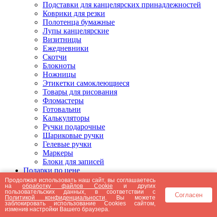
Подставки для канцелярских принадлежностей
Коврики для резки
Полотенца бумажные
Лупы канцелярские
Визитницы
Ежедневники
Скотчи
Блокноты
Ножницы
Этикетки самоклеющиеся
Товары для рисования
Фломастеры
Готовальни
Калькуляторы
Ручки подарочные
Шариковые ручки
Гелевые ручки
Маркеры
Блоки для записей
Подарки по цене
Подарки от 5000 рублей
Продолжая использовать наш сайт, вы соглашаетесь
на
обработку файлов Cookie
и других
Подарки до 5000 рублей
пользовательских данных, в соответствии с
Согласен
Подарки до 3000 рублей
Политикой конфиденциальности
. Вы можете
заблокировать использование Cookies сайтом,
Подарки до 2000 рублей
изменив настройки Вашего браузера.
Подарки до 1000 рублей