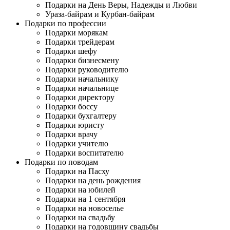
Подарки на День Веры, Надежды и Любви
Ураза-байрам и Курбан-байрам
Подарки по профессии
Подарки морякам
Подарки трейдерам
Подарки шефу
Подарки бизнесмену
Подарки руководителю
Подарки начальнику
Подарки начальнице
Подарки директору
Подарки боссу
Подарки бухгалтеру
Подарки юристу
Подарки врачу
Подарки учителю
Подарки воспитателю
Подарки по поводам
Подарки на Пасху
Подарки на день рождения
Подарки на юбилей
Подарки на 1 сентября
Подарки на новоселье
Подарки на свадьбу
Подарки на годовщину свадьбы