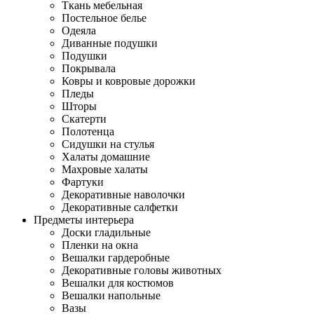
Ткань мебельная
Постельное белье
Одеяла
Диванные подушки
Подушки
Покрывала
Ковры и ковровые дорожки
Пледы
Шторы
Скатерти
Полотенца
Сидушки на стулья
Халаты домашние
Махровые халаты
Фартуки
Декоративные наволочки
Декоративные салфетки
Предметы интерьера
Доски гладильные
Пленки на окна
Вешалки гардеробные
Декоративные головы животных
Вешалки для костюмов
Вешалки напольные
Вазы