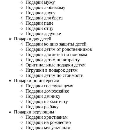
Подарки мужу
Подарки любимому
Подарки другу
Подарки для брата
Подарки папе
Подарки отцу
Подарки дедушке
Подарки для детей
Подарки ко дню защиты детей
Подарки детям от родственников
Подарки для детей по поводам
Подарки детям по возрасту
Оригинальные подарки детям
Игрушки в подарок детям
Подарки детям по стоимости
Подарки по интересам
Подарки госслужащему
Подарки домохозяйке
Подарки дачнику
Подарки шахматисту
Подарки рыбаку
Подарки верующим
Подарки христианам
Подарки на рождество
Подарки мусульманам