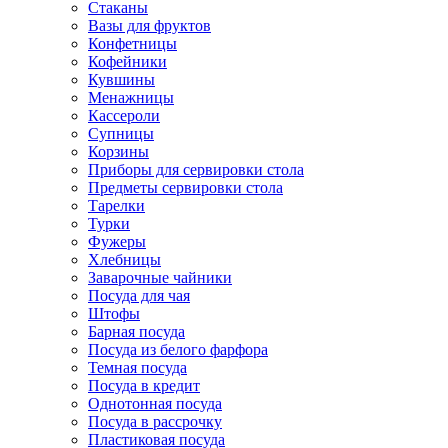
Стаканы
Вазы для фруктов
Конфетницы
Кофейники
Кувшины
Менажницы
Кассероли
Супницы
Корзины
Приборы для сервировки стола
Предметы сервировки стола
Тарелки
Турки
Фужеры
Хлебницы
Заварочные чайники
Посуда для чая
Штофы
Барная посуда
Посуда из белого фарфора
Темная посуда
Посуда в кредит
Однотонная посуда
Посуда в рассрочку
Пластиковая посуда