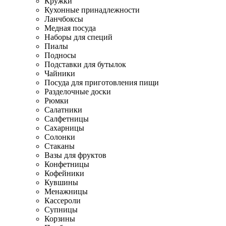
Кружки
Кухонные принадлежности
Ланчбоксы
Медная посуда
Наборы для специй
Пиалы
Подносы
Подставки для бутылок
Чайники
Посуда для приготовления пищи
Разделочные доски
Рюмки
Салатники
Салфетницы
Сахарницы
Солонки
Стаканы
Вазы для фруктов
Конфетницы
Кофейники
Кувшины
Менажницы
Кассероли
Супницы
Корзины