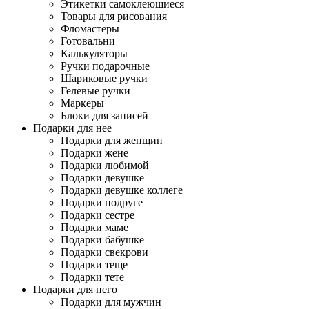
Этикетки самоклеющиеся
Товары для рисования
Фломастеры
Готовальни
Калькуляторы
Ручки подарочные
Шариковые ручки
Гелевые ручки
Маркеры
Блоки для записей
Подарки для нее
Подарки для женщин
Подарки жене
Подарки любимой
Подарки девушке
Подарки девушке коллеге
Подарки подруге
Подарки сестре
Подарки маме
Подарки бабушке
Подарки свекрови
Подарки теще
Подарки тете
Подарки для него
Подарки для мужчин