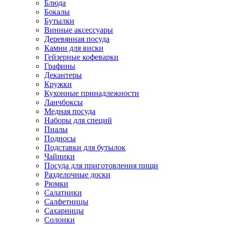
Блюда
Бокалы
Бутылки
Винные аксессуары
Деревянная посуда
Камни для виски
Гейзерные кофеварки
Графины
Декантеры
Кружки
Кухонные принадлежности
Ланчбоксы
Медная посуда
Наборы для специй
Пиалы
Подносы
Подставки для бутылок
Чайники
Посуда для приготовления пищи
Разделочные доски
Рюмки
Салатники
Салфетницы
Сахарницы
Солонки