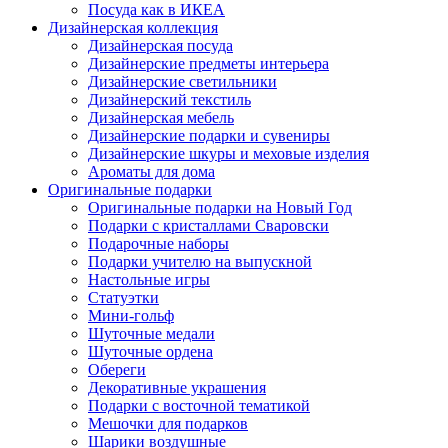
Посуда как в ИКЕА
Дизайнерская коллекция
Дизайнерская посуда
Дизайнерские предметы интерьера
Дизайнерские светильники
Дизайнерский текстиль
Дизайнерская мебель
Дизайнерские подарки и сувениры
Дизайнерские шкуры и меховые изделия
Ароматы для дома
Оригинальные подарки
Оригинальные подарки на Новый Год
Подарки с кристаллами Сваровски
Подарочные наборы
Подарки учителю на выпускной
Настольные игры
Статуэтки
Мини-гольф
Шуточные медали
Шуточные ордена
Обереги
Декоративные украшения
Подарки с восточной тематикой
Мешочки для подарков
Шарики воздушные