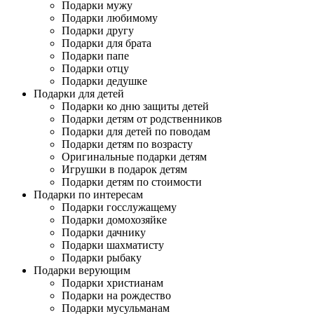
Подарки мужу
Подарки любимому
Подарки другу
Подарки для брата
Подарки папе
Подарки отцу
Подарки дедушке
Подарки для детей
Подарки ко дню защиты детей
Подарки детям от родственников
Подарки для детей по поводам
Подарки детям по возрасту
Оригинальные подарки детям
Игрушки в подарок детям
Подарки детям по стоимости
Подарки по интересам
Подарки госслужащему
Подарки домохозяйке
Подарки дачнику
Подарки шахматисту
Подарки рыбаку
Подарки верующим
Подарки христианам
Подарки на рождество
Подарки мусульманам