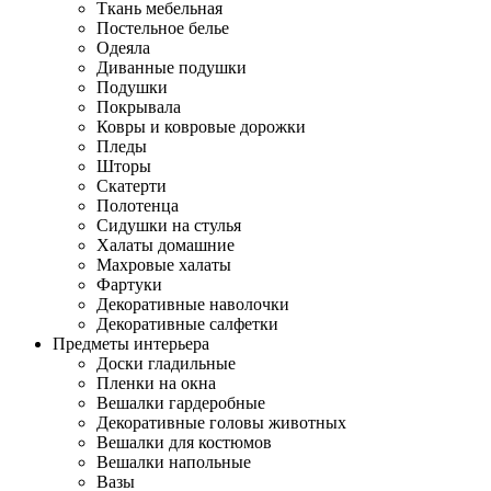
Ткань мебельная
Постельное белье
Одеяла
Диванные подушки
Подушки
Покрывала
Ковры и ковровые дорожки
Пледы
Шторы
Скатерти
Полотенца
Сидушки на стулья
Халаты домашние
Махровые халаты
Фартуки
Декоративные наволочки
Декоративные салфетки
Предметы интерьера
Доски гладильные
Пленки на окна
Вешалки гардеробные
Декоративные головы животных
Вешалки для костюмов
Вешалки напольные
Вазы