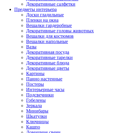
Декоративные салфетки
Предметы интерьера
Доски гладильные
Пленки на окна
Вешалки гардеробные
Декоративные головы животных
Вешалки для костюмов
Вешалки напольные
Вазы
Декоративная посуда
Декоративные тарелки
Декоративные блюда
Декоративные цветы
Картины
Панно настенные
Постеры
Интерьерные часы
Подсвечники
Гобелены
Зеркала
Минибары
Шкатулки
Ключницы
Кашпо
Домашние свечи