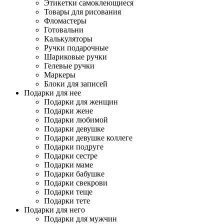
Этикетки самоклеющиеся
Товары для рисования
Фломастеры
Готовальни
Калькуляторы
Ручки подарочные
Шариковые ручки
Гелевые ручки
Маркеры
Блоки для записей
Подарки для нее
Подарки для женщин
Подарки жене
Подарки любимой
Подарки девушке
Подарки девушке коллеге
Подарки подруге
Подарки сестре
Подарки маме
Подарки бабушке
Подарки свекрови
Подарки теще
Подарки тете
Подарки для него
Подарки для мужчин