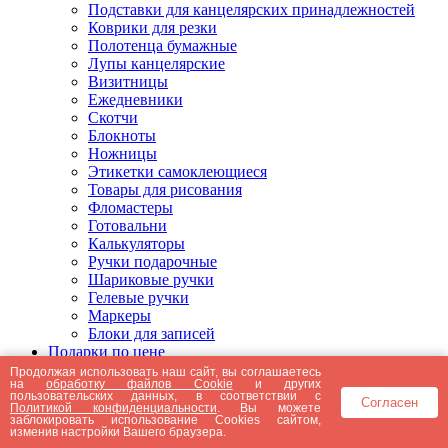
Подставки для канцелярских принадлежностей
Коврики для резки
Полотенца бумажные
Лупы канцелярские
Визитницы
Ежедневники
Скотчи
Блокноты
Ножницы
Этикетки самоклеющиеся
Товары для рисования
Фломастеры
Готовальни
Калькуляторы
Ручки подарочные
Шариковые ручки
Гелевые ручки
Маркеры
Блоки для записей
Подарки по цене
Подарки от 5000 рублей
Продолжая использовать наш сайт, вы соглашаетесь
на
обработку файлов Cookie
и других
Подарки до 5000 рублей
пользовательских данных, в соответствии с
Согласен
Подарки до 3000 рублей
Политикой конфиденциальности
. Вы можете
заблокировать использование Cookies сайтом,
Подарки до 2000 рублей
изменив настройки Вашего браузера.
Подарки до 1000 рублей