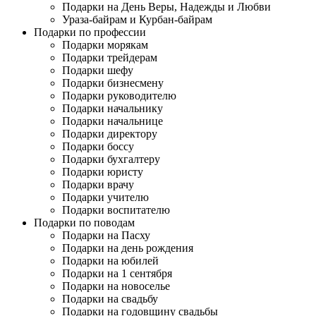
Подарки на День Веры, Надежды и Любви
Ураза-байрам и Курбан-байрам
Подарки по профессии
Подарки морякам
Подарки трейдерам
Подарки шефу
Подарки бизнесмену
Подарки руководителю
Подарки начальнику
Подарки начальнице
Подарки директору
Подарки боссу
Подарки бухгалтеру
Подарки юристу
Подарки врачу
Подарки учителю
Подарки воспитателю
Подарки по поводам
Подарки на Пасху
Подарки на день рождения
Подарки на юбилей
Подарки на 1 сентября
Подарки на новоселье
Подарки на свадьбу
Подарки на годовщину свадьбы