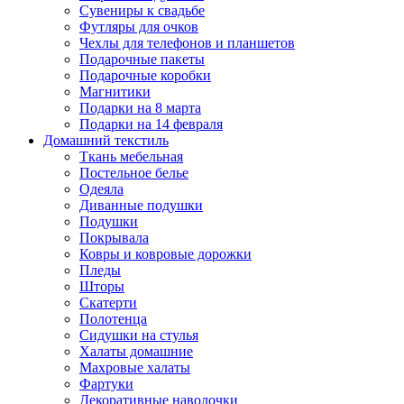
Сувениры к свадьбе
Футляры для очков
Чехлы для телефонов и планшетов
Подарочные пакеты
Подарочные коробки
Магнитики
Подарки на 8 марта
Подарки на 14 февраля
Домашний текстиль
Ткань мебельная
Постельное белье
Одеяла
Диванные подушки
Подушки
Покрывала
Ковры и ковровые дорожки
Пледы
Шторы
Скатерти
Полотенца
Сидушки на стулья
Халаты домашние
Махровые халаты
Фартуки
Декоративные наволочки