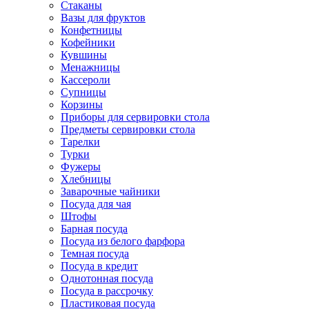
Стаканы
Вазы для фруктов
Конфетницы
Кофейники
Кувшины
Менажницы
Кассероли
Супницы
Корзины
Приборы для сервировки стола
Предметы сервировки стола
Тарелки
Турки
Фужеры
Хлебницы
Заварочные чайники
Посуда для чая
Штофы
Барная посуда
Посуда из белого фарфора
Темная посуда
Посуда в кредит
Однотонная посуда
Посуда в рассрочку
Пластиковая посуда