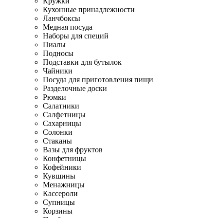
Кружки
Кухонные принадлежности
Ланчбоксы
Медная посуда
Наборы для специй
Пиалы
Подносы
Подставки для бутылок
Чайники
Посуда для приготовления пищи
Разделочные доски
Рюмки
Салатники
Салфетницы
Сахарницы
Солонки
Стаканы
Вазы для фруктов
Конфетницы
Кофейники
Кувшины
Менажницы
Кассероли
Супницы
Корзины