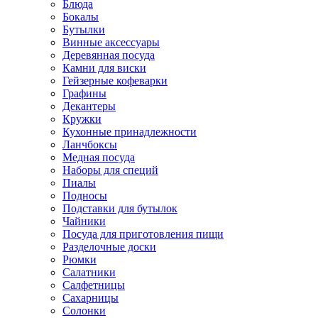
Блюда
Бокалы
Бутылки
Винные аксессуары
Деревянная посуда
Камни для виски
Гейзерные кофеварки
Графины
Декантеры
Кружки
Кухонные принадлежности
Ланчбоксы
Медная посуда
Наборы для специй
Пиалы
Подносы
Подставки для бутылок
Чайники
Посуда для приготовления пищи
Разделочные доски
Рюмки
Салатники
Салфетницы
Сахарницы
Солонки