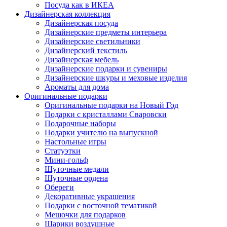
Посуда как в ИКЕА
Дизайнерская коллекция
Дизайнерская посуда
Дизайнерские предметы интерьера
Дизайнерские светильники
Дизайнерский текстиль
Дизайнерская мебель
Дизайнерские подарки и сувениры
Дизайнерские шкуры и меховые изделия
Ароматы для дома
Оригинальные подарки
Оригинальные подарки на Новый Год
Подарки с кристаллами Сваровски
Подарочные наборы
Подарки учителю на выпускной
Настольные игры
Статуэтки
Мини-гольф
Шуточные медали
Шуточные ордена
Обереги
Декоративные украшения
Подарки с восточной тематикой
Мешочки для подарков
Шарики воздушные