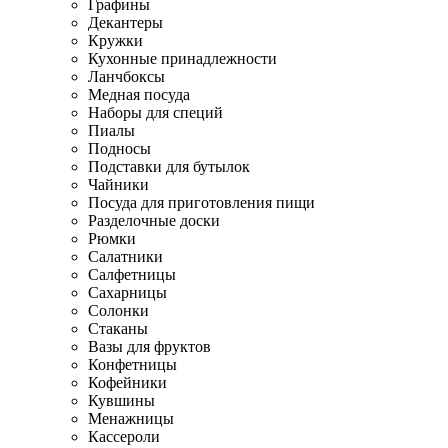
Графины
Декантеры
Кружки
Кухонные принадлежности
Ланчбоксы
Медная посуда
Наборы для специй
Пиалы
Подносы
Подставки для бутылок
Чайники
Посуда для приготовления пищи
Разделочные доски
Рюмки
Салатники
Салфетницы
Сахарницы
Солонки
Стаканы
Вазы для фруктов
Конфетницы
Кофейники
Кувшины
Менажницы
Кассероли