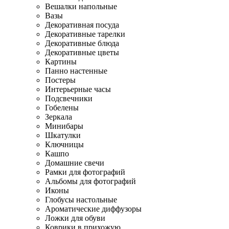
Вешалки напольные
Вазы
Декоративная посуда
Декоративные тарелки
Декоративные блюда
Декоративные цветы
Картины
Панно настенные
Постеры
Интерьерные часы
Подсвечники
Гобелены
Зеркала
Минибары
Шкатулки
Ключницы
Кашпо
Домашние свечи
Рамки для фотографий
Альбомы для фотографий
Иконы
Глобусы настольные
Ароматические диффузоры
Ложки для обуви
Коврики в прихожую