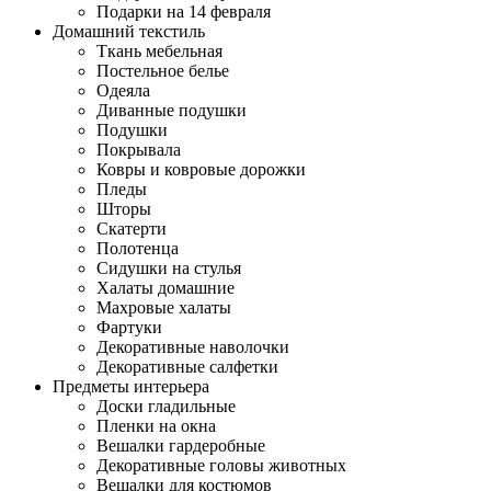
Подарки на 14 февраля
Домашний текстиль
Ткань мебельная
Постельное белье
Одеяла
Диванные подушки
Подушки
Покрывала
Ковры и ковровые дорожки
Пледы
Шторы
Скатерти
Полотенца
Сидушки на стулья
Халаты домашние
Махровые халаты
Фартуки
Декоративные наволочки
Декоративные салфетки
Предметы интерьера
Доски гладильные
Пленки на окна
Вешалки гардеробные
Декоративные головы животных
Вешалки для костюмов