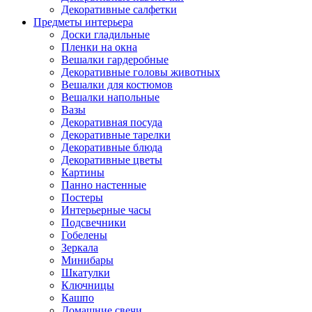
Декоративные салфетки
Предметы интерьера
Доски гладильные
Пленки на окна
Вешалки гардеробные
Декоративные головы животных
Вешалки для костюмов
Вешалки напольные
Вазы
Декоративная посуда
Декоративные тарелки
Декоративные блюда
Декоративные цветы
Картины
Панно настенные
Постеры
Интерьерные часы
Подсвечники
Гобелены
Зеркала
Минибары
Шкатулки
Ключницы
Кашпо
Домашние свечи