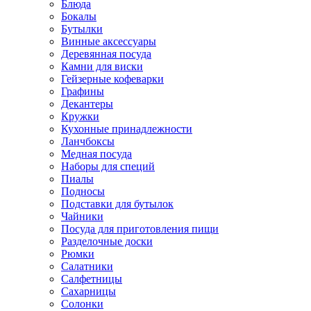
Блюда
Бокалы
Бутылки
Винные аксессуары
Деревянная посуда
Камни для виски
Гейзерные кофеварки
Графины
Декантеры
Кружки
Кухонные принадлежности
Ланчбоксы
Медная посуда
Наборы для специй
Пиалы
Подносы
Подставки для бутылок
Чайники
Посуда для приготовления пищи
Разделочные доски
Рюмки
Салатники
Салфетницы
Сахарницы
Солонки