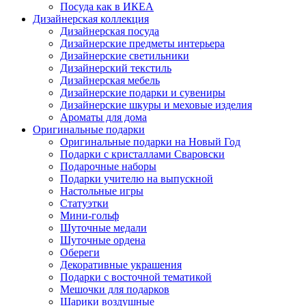
Посуда как в ИКЕА
Дизайнерская коллекция
Дизайнерская посуда
Дизайнерские предметы интерьера
Дизайнерские светильники
Дизайнерский текстиль
Дизайнерская мебель
Дизайнерские подарки и сувениры
Дизайнерские шкуры и меховые изделия
Ароматы для дома
Оригинальные подарки
Оригинальные подарки на Новый Год
Подарки с кристаллами Сваровски
Подарочные наборы
Подарки учителю на выпускной
Настольные игры
Статуэтки
Мини-гольф
Шуточные медали
Шуточные ордена
Обереги
Декоративные украшения
Подарки с восточной тематикой
Мешочки для подарков
Шарики воздушные