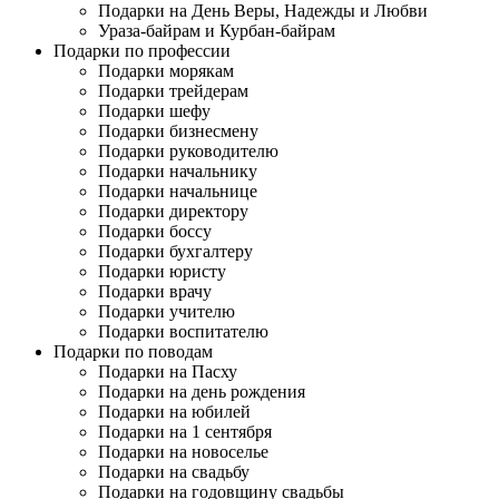
Подарки на День Веры, Надежды и Любви
Ураза-байрам и Курбан-байрам
Подарки по профессии
Подарки морякам
Подарки трейдерам
Подарки шефу
Подарки бизнесмену
Подарки руководителю
Подарки начальнику
Подарки начальнице
Подарки директору
Подарки боссу
Подарки бухгалтеру
Подарки юристу
Подарки врачу
Подарки учителю
Подарки воспитателю
Подарки по поводам
Подарки на Пасху
Подарки на день рождения
Подарки на юбилей
Подарки на 1 сентября
Подарки на новоселье
Подарки на свадьбу
Подарки на годовщину свадьбы