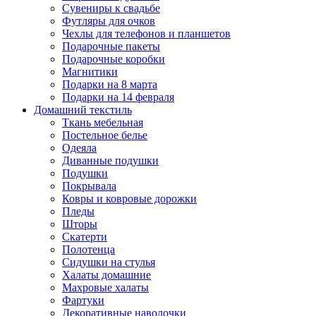
Сувениры к свадьбе
Футляры для очков
Чехлы для телефонов и планшетов
Подарочные пакеты
Подарочные коробки
Магнитики
Подарки на 8 марта
Подарки на 14 февраля
Домашний текстиль
Ткань мебельная
Постельное белье
Одеяла
Диванные подушки
Подушки
Покрывала
Ковры и ковровые дорожки
Пледы
Шторы
Скатерти
Полотенца
Сидушки на стулья
Халаты домашние
Махровые халаты
Фартуки
Декоративные наволочки