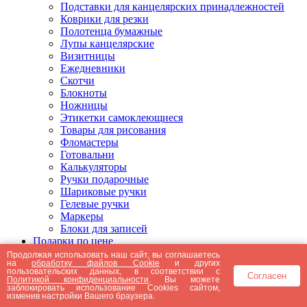
Подставки для канцелярских принадлежностей
Коврики для резки
Полотенца бумажные
Лупы канцелярские
Визитницы
Ежедневники
Скотчи
Блокноты
Ножницы
Этикетки самоклеющиеся
Товары для рисования
Фломастеры
Готовальни
Калькуляторы
Ручки подарочные
Шариковые ручки
Гелевые ручки
Маркеры
Блоки для записей
Подарки по цене
Подарки от 5000 рублей
Продолжая использовать наш сайт, вы соглашаетесь
на
обработку файлов Cookie
и других
Подарки до 5000 рублей
пользовательских данных, в соответствии с
Согласен
Подарки до 3000 рублей
Политикой конфиденциальности
. Вы можете
заблокировать использование Cookies сайтом,
Подарки до 2000 рублей
изменив настройки Вашего браузера.
Подарки до 1000 рублей