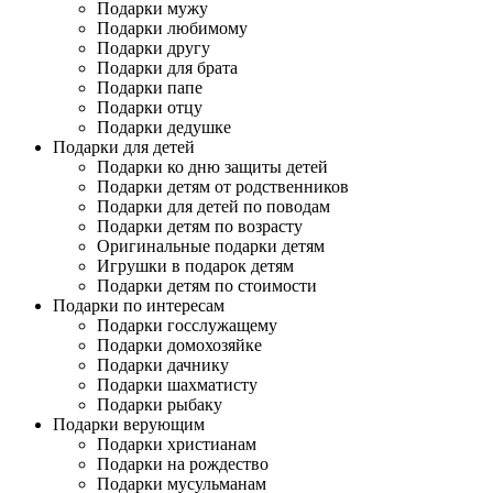
Подарки мужу
Подарки любимому
Подарки другу
Подарки для брата
Подарки папе
Подарки отцу
Подарки дедушке
Подарки для детей
Подарки ко дню защиты детей
Подарки детям от родственников
Подарки для детей по поводам
Подарки детям по возрасту
Оригинальные подарки детям
Игрушки в подарок детям
Подарки детям по стоимости
Подарки по интересам
Подарки госслужащему
Подарки домохозяйке
Подарки дачнику
Подарки шахматисту
Подарки рыбаку
Подарки верующим
Подарки христианам
Подарки на рождество
Подарки мусульманам