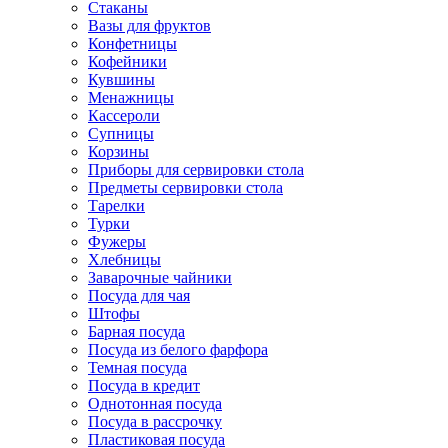
Стаканы
Вазы для фруктов
Конфетницы
Кофейники
Кувшины
Менажницы
Кассероли
Супницы
Корзины
Приборы для сервировки стола
Предметы сервировки стола
Тарелки
Турки
Фужеры
Хлебницы
Заварочные чайники
Посуда для чая
Штофы
Барная посуда
Посуда из белого фарфора
Темная посуда
Посуда в кредит
Однотонная посуда
Посуда в рассрочку
Пластиковая посуда