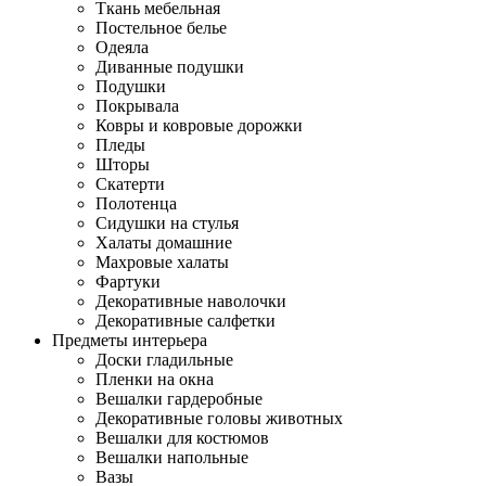
Ткань мебельная
Постельное белье
Одеяла
Диванные подушки
Подушки
Покрывала
Ковры и ковровые дорожки
Пледы
Шторы
Скатерти
Полотенца
Сидушки на стулья
Халаты домашние
Махровые халаты
Фартуки
Декоративные наволочки
Декоративные салфетки
Предметы интерьера
Доски гладильные
Пленки на окна
Вешалки гардеробные
Декоративные головы животных
Вешалки для костюмов
Вешалки напольные
Вазы