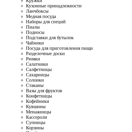
Кружки
Кухонные принадлежности
Ланчбоксы
Медная посуда
Наборы для специй
Пиалы
Подносы
Подставки для бутылок
Чайники
Посуда для приготовления пищи
Разделочные доски
Рюмки
Салатники
Салфетницы
Сахарницы
Солонки
Стаканы
Вазы для фруктов
Конфетницы
Кофейники
Кувшины
Менажницы
Кассероли
Супницы
Корзины