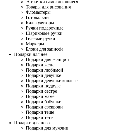
Этикетки самоклеющиеся
Товары для рисования
Фломастеры
Готовальни
Калькуляторы
Ручки подарочные
Шариковые ручки
Гелевые ручки
Маркеры
Блоки для записей
Подарки для нее
Подарки для женщин
Подарки жене
Подарки любимой
Подарки девушке
Подарки девушке коллеге
Подарки подруге
Подарки сестре
Подарки маме
Подарки бабушке
Подарки свекрови
Подарки теще
Подарки тете
Подарки для него
Подарки для мужчин