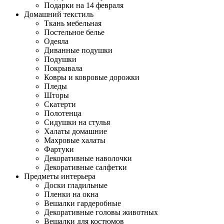
Подарки на 14 февраля
Домашний текстиль
Ткань мебельная
Постельное белье
Одеяла
Диванные подушки
Подушки
Покрывала
Ковры и ковровые дорожки
Пледы
Шторы
Скатерти
Полотенца
Сидушки на стулья
Халаты домашние
Махровые халаты
Фартуки
Декоративные наволочки
Декоративные салфетки
Предметы интерьера
Доски гладильные
Пленки на окна
Вешалки гардеробные
Декоративные головы животных
Вешалки для костюмов