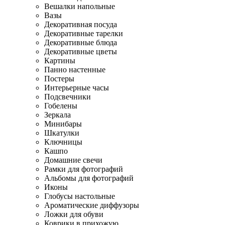
Вешалки напольные
Вазы
Декоративная посуда
Декоративные тарелки
Декоративные блюда
Декоративные цветы
Картины
Панно настенные
Постеры
Интерьерные часы
Подсвечники
Гобелены
Зеркала
Минибары
Шкатулки
Ключницы
Кашпо
Домашние свечи
Рамки для фотографий
Альбомы для фотографий
Иконы
Глобусы настольные
Ароматические диффузоры
Ложки для обуви
Коврики в прихожую