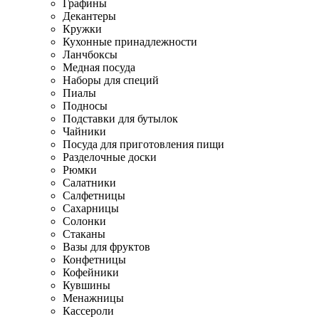
Графины
Декантеры
Кружки
Кухонные принадлежности
Ланчбоксы
Медная посуда
Наборы для специй
Пиалы
Подносы
Подставки для бутылок
Чайники
Посуда для приготовления пищи
Разделочные доски
Рюмки
Салатники
Салфетницы
Сахарницы
Солонки
Стаканы
Вазы для фруктов
Конфетницы
Кофейники
Кувшины
Менажницы
Кассероли