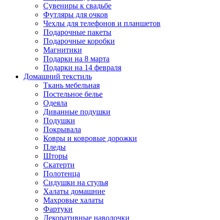
Сувениры к свадьбе
Футляры для очков
Чехлы для телефонов и планшетов
Подарочные пакеты
Подарочные коробки
Магнитики
Подарки на 8 марта
Подарки на 14 февраля
Домашний текстиль
Ткань мебельная
Постельное белье
Одеяла
Диванные подушки
Подушки
Покрывала
Ковры и ковровые дорожки
Пледы
Шторы
Скатерти
Полотенца
Сидушки на стулья
Халаты домашние
Махровые халаты
Фартуки
Декоративные наволочки