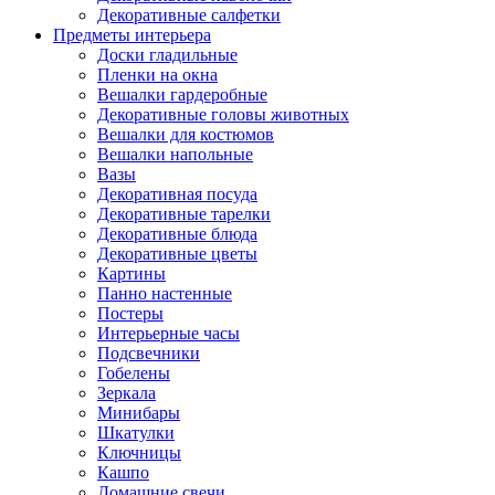
Декоративные салфетки
Предметы интерьера
Доски гладильные
Пленки на окна
Вешалки гардеробные
Декоративные головы животных
Вешалки для костюмов
Вешалки напольные
Вазы
Декоративная посуда
Декоративные тарелки
Декоративные блюда
Декоративные цветы
Картины
Панно настенные
Постеры
Интерьерные часы
Подсвечники
Гобелены
Зеркала
Минибары
Шкатулки
Ключницы
Кашпо
Домашние свечи