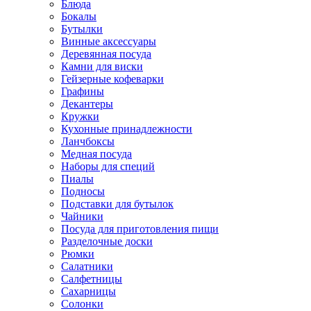
Блюда
Бокалы
Бутылки
Винные аксессуары
Деревянная посуда
Камни для виски
Гейзерные кофеварки
Графины
Декантеры
Кружки
Кухонные принадлежности
Ланчбоксы
Медная посуда
Наборы для специй
Пиалы
Подносы
Подставки для бутылок
Чайники
Посуда для приготовления пищи
Разделочные доски
Рюмки
Салатники
Салфетницы
Сахарницы
Солонки