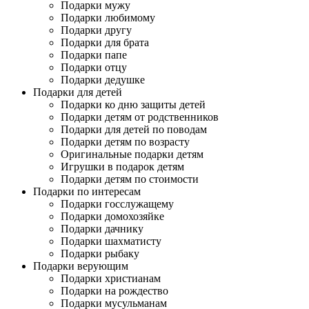
Подарки мужу
Подарки любимому
Подарки другу
Подарки для брата
Подарки папе
Подарки отцу
Подарки дедушке
Подарки для детей
Подарки ко дню защиты детей
Подарки детям от родственников
Подарки для детей по поводам
Подарки детям по возрасту
Оригинальные подарки детям
Игрушки в подарок детям
Подарки детям по стоимости
Подарки по интересам
Подарки госслужащему
Подарки домохозяйке
Подарки дачнику
Подарки шахматисту
Подарки рыбаку
Подарки верующим
Подарки христианам
Подарки на рождество
Подарки мусульманам