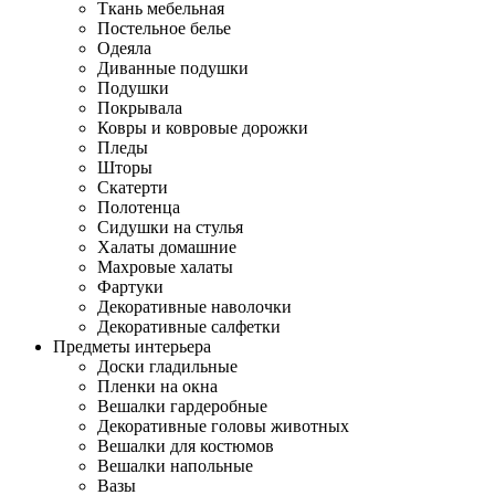
Ткань мебельная
Постельное белье
Одеяла
Диванные подушки
Подушки
Покрывала
Ковры и ковровые дорожки
Пледы
Шторы
Скатерти
Полотенца
Сидушки на стулья
Халаты домашние
Махровые халаты
Фартуки
Декоративные наволочки
Декоративные салфетки
Предметы интерьера
Доски гладильные
Пленки на окна
Вешалки гардеробные
Декоративные головы животных
Вешалки для костюмов
Вешалки напольные
Вазы