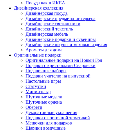
Посуда как в ИКЕА
Дизайнерская коллекция
Дизайнерская посуда
Дизайнерские предметы интерьера
Дизайнерские светильники
Дизайнерский текстиль
Дизайнерская мебель
Дизайнерские подарки и сувениры
Дизайнерские шкуры и меховые изделия
Ароматы для дома
Оригинальные подарки
Оригинальные подарки на Новый Год
Подарки с кристаллами Сваровски
Подарочные наборы
Подарки учителю на выпускной
Настольные игры
Статуэтки
Мини-гольф
Шуточные медали
Шуточные ордена
Обереги
Декоративные украшения
Подарки с восточной тематикой
Мешочки для подарков
Шарики воздушные