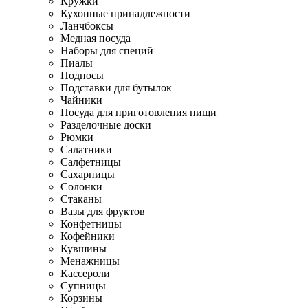
Кружки
Кухонные принадлежности
Ланчбоксы
Медная посуда
Наборы для специй
Пиалы
Подносы
Подставки для бутылок
Чайники
Посуда для приготовления пищи
Разделочные доски
Рюмки
Салатники
Салфетницы
Сахарницы
Солонки
Стаканы
Вазы для фруктов
Конфетницы
Кофейники
Кувшины
Менажницы
Кассероли
Супницы
Корзины