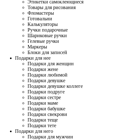
Этикетки самоклеющиеся
Товары для рисования
Фломастеры
Готовальни
Калькуляторы
Ручки подарочные
Шариковые ручки
Гелевые ручки
Маркеры
Блоки для записей
Подарки для нее
Подарки для женщин
Подарки жене
Подарки любимой
Подарки девушке
Подарки девушке коллеге
Подарки подруге
Подарки сестре
Подарки маме
Подарки бабушке
Подарки свекрови
Подарки теще
Подарки тете
Подарки для него
Подарки для мужчин