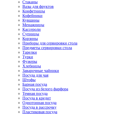
Стаканы
Вазы для фруктов
Конфетницы
Кофейники
Кувшины
Менажницы
Кассероли
Супницы
Корзины
Приборы для сервировки стола
Предметы сервировки стола
Тарелки
Турки
Фужеры
Хлебницы
Заварочные чайники
Посуда для чая
Штофы
Барная посуда
Посуда из белого фарфора
Темная посуда
Посуда в кредит
Однотонная посуда
Посуда в рассрочку
Пластиковая посуда