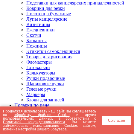
Подставки для канцелярских принадлежностей
Коврики для резки
Полотенца бумажные
Лупы канцелярские
Визитницы
Ежедневники
Скотчи
Блокноты
Ножницы
Этикетки самоклеющиеся
Товары для рисования
Фломастеры
Готовальни
Калькуляторы
Ручки подарочные
Шариковые ручки
Гелевые ручки
Маркеры
Блоки для записей
Подарки по цене
Подарки от 5000 рублей
Продолжая использовать наш сайт, вы соглашаетесь
на
обработку файлов Cookie
и других
Подарки до 5000 рублей
пользовательских данных, в соответствии с
Согласен
Подарки до 3000 рублей
Политикой конфиденциальности
. Вы можете
заблокировать использование Cookies сайтом,
Подарки до 2000 рублей
изменив настройки Вашего браузера.
Подарки до 1000 рублей