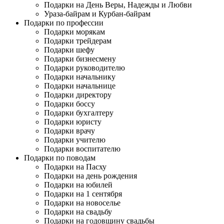
Подарки на День Веры, Надежды и Любви
Ураза-байрам и Курбан-байрам
Подарки по профессии
Подарки морякам
Подарки трейдерам
Подарки шефу
Подарки бизнесмену
Подарки руководителю
Подарки начальнику
Подарки начальнице
Подарки директору
Подарки боссу
Подарки бухгалтеру
Подарки юристу
Подарки врачу
Подарки учителю
Подарки воспитателю
Подарки по поводам
Подарки на Пасху
Подарки на день рождения
Подарки на юбилей
Подарки на 1 сентября
Подарки на новоселье
Подарки на свадьбу
Подарки на годовщину свадьбы