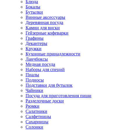
Блюда
Бокалы
Бутылки
Винные аксессуары
Деревянная посуда
Камни для виски
Гейзерные кофеварки
Графины
Декантеры
Кружки
Кухонные принадлежности
Ланчбоксы
Медная посуда
Наборы для специй
Пиалы
Подносы
Подставки для бутылок
Чайники
Посуда для приготовления пищи
Разделочные доски
Рюмки
Салатники
Салфетницы
Сахарницы
Солонки