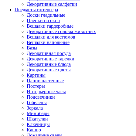
Декоративные салфетки
Предметы интерьера
Доски гладильные
Пленки на окна
Вешалки гардеробные
Декоративные головы животных
Вешалки для костюмов
Вешалки напольные
Вазы
Декоративная посуда
Декоративные тарелки
Декоративные блюда
Декоративные цветы
Картины
Панно настенные
Постеры
Интерьерные часы
Подсвечники
Гобелены
Зеркала
Минибары
Шкатулки
Ключницы
Кашпо
Домашние свечи