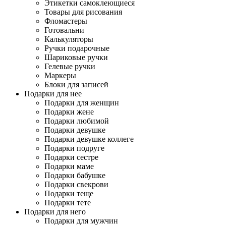
Этикетки самоклеющиеся
Товары для рисования
Фломастеры
Готовальни
Калькуляторы
Ручки подарочные
Шариковые ручки
Гелевые ручки
Маркеры
Блоки для записей
Подарки для нее
Подарки для женщин
Подарки жене
Подарки любимой
Подарки девушке
Подарки девушке коллеге
Подарки подруге
Подарки сестре
Подарки маме
Подарки бабушке
Подарки свекрови
Подарки теще
Подарки тете
Подарки для него
Подарки для мужчин