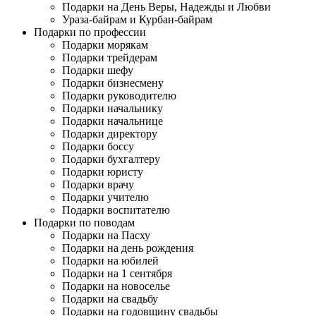
Подарки на День Веры, Надежды и Любви
Ураза-байрам и Курбан-байрам
Подарки по профессии
Подарки морякам
Подарки трейдерам
Подарки шефу
Подарки бизнесмену
Подарки руководителю
Подарки начальнику
Подарки начальнице
Подарки директору
Подарки боссу
Подарки бухгалтеру
Подарки юристу
Подарки врачу
Подарки учителю
Подарки воспитателю
Подарки по поводам
Подарки на Пасху
Подарки на день рождения
Подарки на юбилей
Подарки на 1 сентября
Подарки на новоселье
Подарки на свадьбу
Подарки на годовщину свадьбы