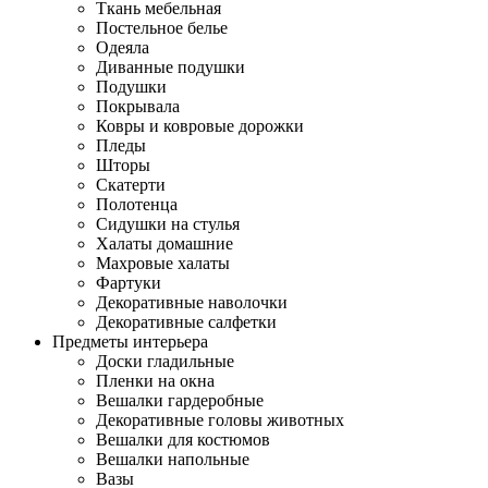
Ткань мебельная
Постельное белье
Одеяла
Диванные подушки
Подушки
Покрывала
Ковры и ковровые дорожки
Пледы
Шторы
Скатерти
Полотенца
Сидушки на стулья
Халаты домашние
Махровые халаты
Фартуки
Декоративные наволочки
Декоративные салфетки
Предметы интерьера
Доски гладильные
Пленки на окна
Вешалки гардеробные
Декоративные головы животных
Вешалки для костюмов
Вешалки напольные
Вазы