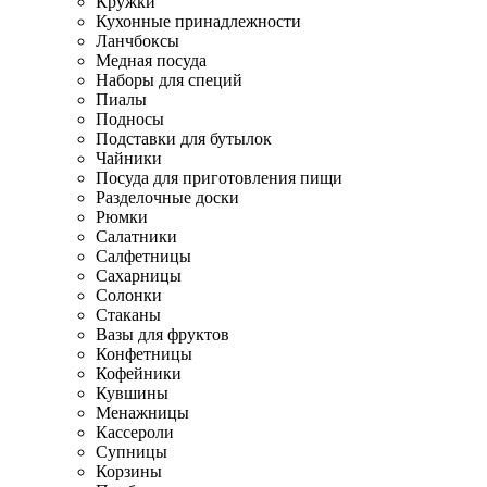
Кружки
Кухонные принадлежности
Ланчбоксы
Медная посуда
Наборы для специй
Пиалы
Подносы
Подставки для бутылок
Чайники
Посуда для приготовления пищи
Разделочные доски
Рюмки
Салатники
Салфетницы
Сахарницы
Солонки
Стаканы
Вазы для фруктов
Конфетницы
Кофейники
Кувшины
Менажницы
Кассероли
Супницы
Корзины