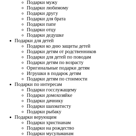
Подарки мужу
Подарки любимому
Подарки другу
Подарки для брата
Подарки папе
Подарки отцу
Подарки дедушке
Подарки для детей
Подарки ко дню защиты детей
Подарки детям от родственников
Подарки для детей по поводам
Подарки детям по возрасту
Оригинальные подарки детям
Игрушки в подарок детям
Подарки детям по стоимости
Подарки по интересам
Подарки госслужащему
Подарки домохозяйке
Подарки дачнику
Подарки шахматисту
Подарки рыбаку
Подарки верующим
Подарки христианам
Подарки на рождество
Подарки мусульманам