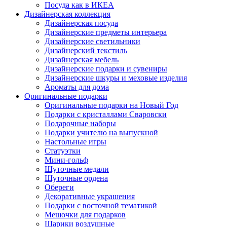
Посуда как в ИКЕА
Дизайнерская коллекция
Дизайнерская посуда
Дизайнерские предметы интерьера
Дизайнерские светильники
Дизайнерский текстиль
Дизайнерская мебель
Дизайнерские подарки и сувениры
Дизайнерские шкуры и меховые изделия
Ароматы для дома
Оригинальные подарки
Оригинальные подарки на Новый Год
Подарки с кристаллами Сваровски
Подарочные наборы
Подарки учителю на выпускной
Настольные игры
Статуэтки
Мини-гольф
Шуточные медали
Шуточные ордена
Обереги
Декоративные украшения
Подарки с восточной тематикой
Мешочки для подарков
Шарики воздушные