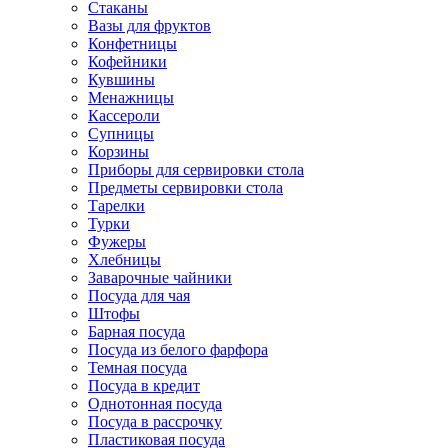
Стаканы
Вазы для фруктов
Конфетницы
Кофейники
Кувшины
Менажницы
Кассероли
Супницы
Корзины
Приборы для сервировки стола
Предметы сервировки стола
Тарелки
Турки
Фужеры
Хлебницы
Заварочные чайники
Посуда для чая
Штофы
Барная посуда
Посуда из белого фарфора
Темная посуда
Посуда в кредит
Однотонная посуда
Посуда в рассрочку
Пластиковая посуда