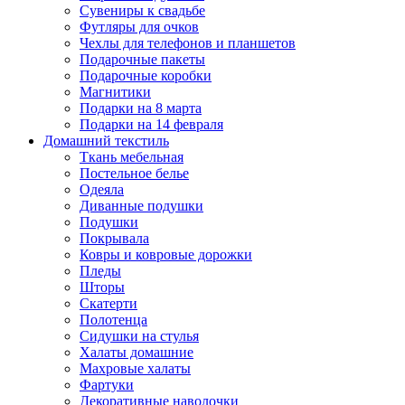
Сувениры к свадьбе
Футляры для очков
Чехлы для телефонов и планшетов
Подарочные пакеты
Подарочные коробки
Магнитики
Подарки на 8 марта
Подарки на 14 февраля
Домашний текстиль
Ткань мебельная
Постельное белье
Одеяла
Диванные подушки
Подушки
Покрывала
Ковры и ковровые дорожки
Пледы
Шторы
Скатерти
Полотенца
Сидушки на стулья
Халаты домашние
Махровые халаты
Фартуки
Декоративные наволочки