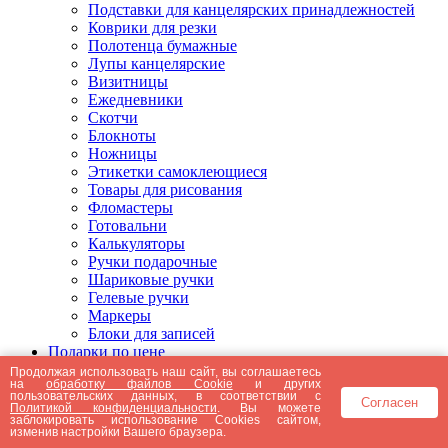
Подставки для канцелярских принадлежностей
Коврики для резки
Полотенца бумажные
Лупы канцелярские
Визитницы
Ежедневники
Скотчи
Блокноты
Ножницы
Этикетки самоклеющиеся
Товары для рисования
Фломастеры
Готовальни
Калькуляторы
Ручки подарочные
Шариковые ручки
Гелевые ручки
Маркеры
Блоки для записей
Подарки по цене
Подарки от 5000 рублей
Продолжая использовать наш сайт, вы соглашаетесь
на
обработку файлов Cookie
и других
Подарки до 5000 рублей
пользовательских данных, в соответствии с
Согласен
Подарки до 3000 рублей
Политикой конфиденциальности
. Вы можете
заблокировать использование Cookies сайтом,
Подарки до 2000 рублей
изменив настройки Вашего браузера.
Подарки до 1000 рублей