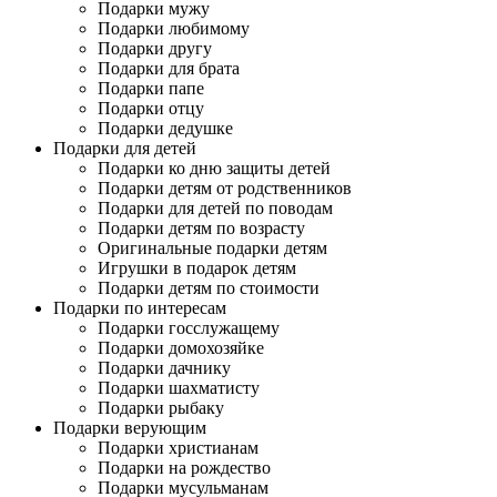
Подарки мужу
Подарки любимому
Подарки другу
Подарки для брата
Подарки папе
Подарки отцу
Подарки дедушке
Подарки для детей
Подарки ко дню защиты детей
Подарки детям от родственников
Подарки для детей по поводам
Подарки детям по возрасту
Оригинальные подарки детям
Игрушки в подарок детям
Подарки детям по стоимости
Подарки по интересам
Подарки госслужащему
Подарки домохозяйке
Подарки дачнику
Подарки шахматисту
Подарки рыбаку
Подарки верующим
Подарки христианам
Подарки на рождество
Подарки мусульманам