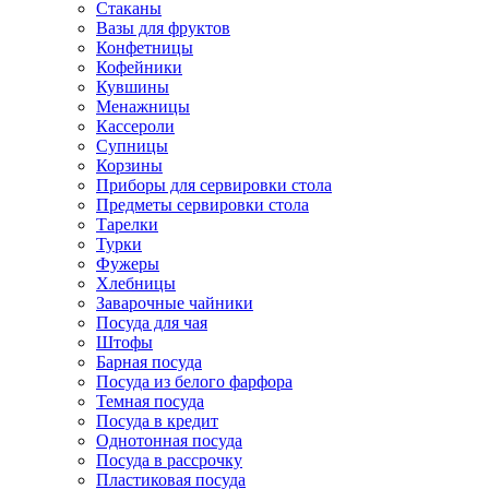
Стаканы
Вазы для фруктов
Конфетницы
Кофейники
Кувшины
Менажницы
Кассероли
Супницы
Корзины
Приборы для сервировки стола
Предметы сервировки стола
Тарелки
Турки
Фужеры
Хлебницы
Заварочные чайники
Посуда для чая
Штофы
Барная посуда
Посуда из белого фарфора
Темная посуда
Посуда в кредит
Однотонная посуда
Посуда в рассрочку
Пластиковая посуда