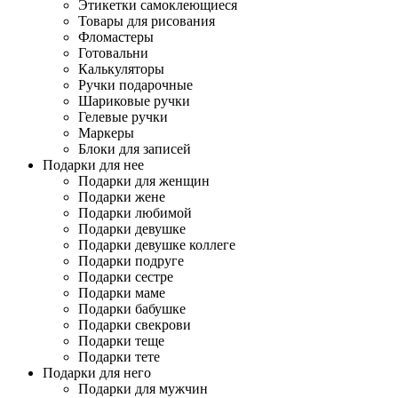
Этикетки самоклеющиеся
Товары для рисования
Фломастеры
Готовальни
Калькуляторы
Ручки подарочные
Шариковые ручки
Гелевые ручки
Маркеры
Блоки для записей
Подарки для нее
Подарки для женщин
Подарки жене
Подарки любимой
Подарки девушке
Подарки девушке коллеге
Подарки подруге
Подарки сестре
Подарки маме
Подарки бабушке
Подарки свекрови
Подарки теще
Подарки тете
Подарки для него
Подарки для мужчин