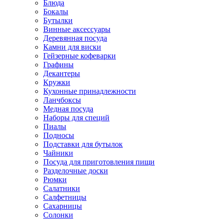
Блюда
Бокалы
Бутылки
Винные аксессуары
Деревянная посуда
Камни для виски
Гейзерные кофеварки
Графины
Декантеры
Кружки
Кухонные принадлежности
Ланчбоксы
Медная посуда
Наборы для специй
Пиалы
Подносы
Подставки для бутылок
Чайники
Посуда для приготовления пищи
Разделочные доски
Рюмки
Салатники
Салфетницы
Сахарницы
Солонки