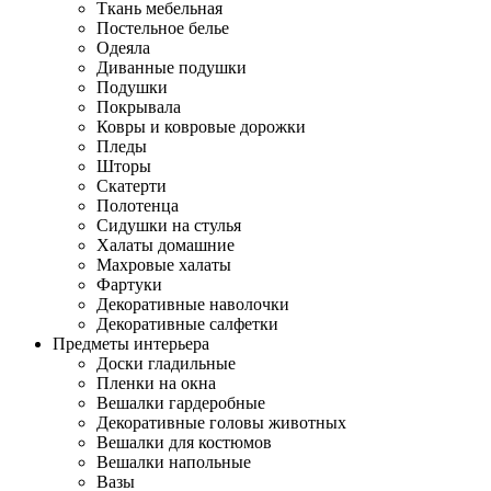
Ткань мебельная
Постельное белье
Одеяла
Диванные подушки
Подушки
Покрывала
Ковры и ковровые дорожки
Пледы
Шторы
Скатерти
Полотенца
Сидушки на стулья
Халаты домашние
Махровые халаты
Фартуки
Декоративные наволочки
Декоративные салфетки
Предметы интерьера
Доски гладильные
Пленки на окна
Вешалки гардеробные
Декоративные головы животных
Вешалки для костюмов
Вешалки напольные
Вазы