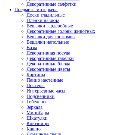
Декоративные салфетки
Предметы интерьера
Доски гладильные
Пленки на окна
Вешалки гардеробные
Декоративные головы животных
Вешалки для костюмов
Вешалки напольные
Вазы
Декоративная посуда
Декоративные тарелки
Декоративные блюда
Декоративные цветы
Картины
Панно настенные
Постеры
Интерьерные часы
Подсвечники
Гобелены
Зеркала
Минибары
Шкатулки
Ключницы
Кашпо
Домашние свечи