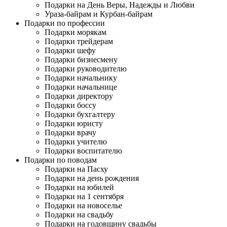
Подарки на День Веры, Надежды и Любви
Ураза-байрам и Курбан-байрам
Подарки по профессии
Подарки морякам
Подарки трейдерам
Подарки шефу
Подарки бизнесмену
Подарки руководителю
Подарки начальнику
Подарки начальнице
Подарки директору
Подарки боссу
Подарки бухгалтеру
Подарки юристу
Подарки врачу
Подарки учителю
Подарки воспитателю
Подарки по поводам
Подарки на Пасху
Подарки на день рождения
Подарки на юбилей
Подарки на 1 сентября
Подарки на новоселье
Подарки на свадьбу
Подарки на годовщину свадьбы