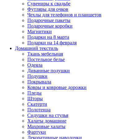
Сувениры к свадьбе
Футляры для очков
Чехлы для телефонов и планшетов
Подарочные пакеты
Подарочные коробки
Магнитики
Подарки на 8 марта
Подарки на 14 февраля
Домашний текстиль
Ткань мебельная
Постельное белье
Одеяла
Диванные подушки
Подушки
Покрывала
Ковры и ковровые дорожки
Пледы
Шторы
Скатерти
Полотенца
Сидушки на стулья
Халаты домашние
Махровые халаты
Фартуки
Декоративные наволочки