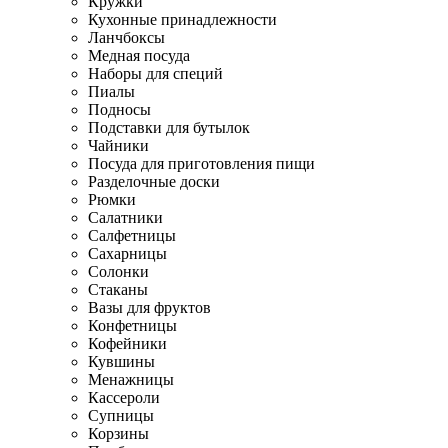
Кружки
Кухонные принадлежности
Ланчбоксы
Медная посуда
Наборы для специй
Пиалы
Подносы
Подставки для бутылок
Чайники
Посуда для приготовления пищи
Разделочные доски
Рюмки
Салатники
Салфетницы
Сахарницы
Солонки
Стаканы
Вазы для фруктов
Конфетницы
Кофейники
Кувшины
Менажницы
Кассероли
Супницы
Корзины