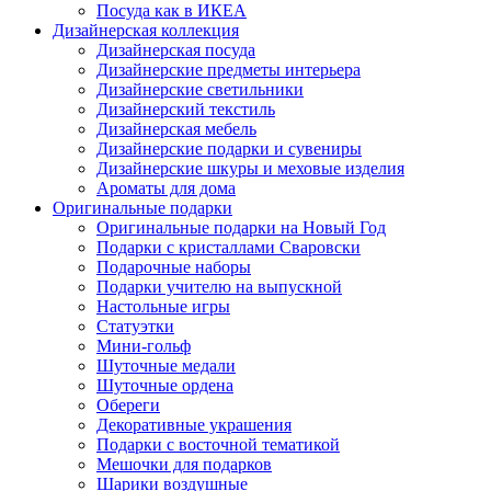
Посуда как в ИКЕА
Дизайнерская коллекция
Дизайнерская посуда
Дизайнерские предметы интерьера
Дизайнерские светильники
Дизайнерский текстиль
Дизайнерская мебель
Дизайнерские подарки и сувениры
Дизайнерские шкуры и меховые изделия
Ароматы для дома
Оригинальные подарки
Оригинальные подарки на Новый Год
Подарки с кристаллами Сваровски
Подарочные наборы
Подарки учителю на выпускной
Настольные игры
Статуэтки
Мини-гольф
Шуточные медали
Шуточные ордена
Обереги
Декоративные украшения
Подарки с восточной тематикой
Мешочки для подарков
Шарики воздушные