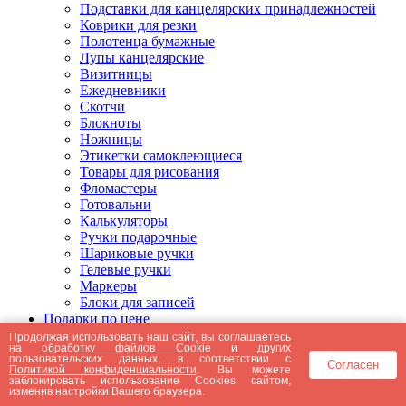
Подставки для канцелярских принадлежностей
Коврики для резки
Полотенца бумажные
Лупы канцелярские
Визитницы
Ежедневники
Скотчи
Блокноты
Ножницы
Этикетки самоклеющиеся
Товары для рисования
Фломастеры
Готовальни
Калькуляторы
Ручки подарочные
Шариковые ручки
Гелевые ручки
Маркеры
Блоки для записей
Подарки по цене
Подарки от 5000 рублей
Продолжая использовать наш сайт, вы соглашаетесь
на
обработку файлов Cookie
и других
Подарки до 5000 рублей
пользовательских данных, в соответствии с
Согласен
Подарки до 3000 рублей
Политикой конфиденциальности
. Вы можете
заблокировать использование Cookies сайтом,
Подарки до 2000 рублей
изменив настройки Вашего браузера.
Подарки до 1000 рублей