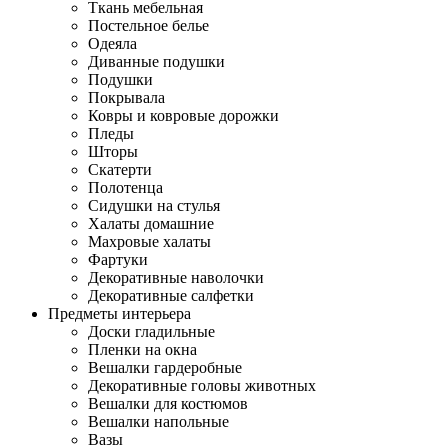
Ткань мебельная
Постельное белье
Одеяла
Диванные подушки
Подушки
Покрывала
Ковры и ковровые дорожки
Пледы
Шторы
Скатерти
Полотенца
Сидушки на стулья
Халаты домашние
Махровые халаты
Фартуки
Декоративные наволочки
Декоративные салфетки
Предметы интерьера
Доски гладильные
Пленки на окна
Вешалки гардеробные
Декоративные головы животных
Вешалки для костюмов
Вешалки напольные
Вазы