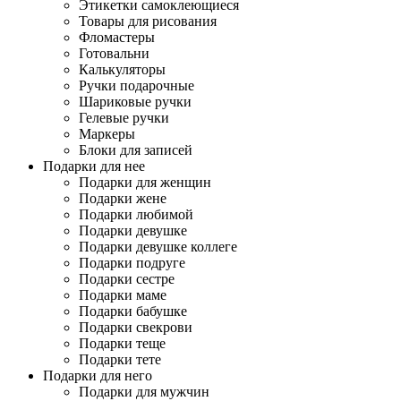
Этикетки самоклеющиеся
Товары для рисования
Фломастеры
Готовальни
Калькуляторы
Ручки подарочные
Шариковые ручки
Гелевые ручки
Маркеры
Блоки для записей
Подарки для нее
Подарки для женщин
Подарки жене
Подарки любимой
Подарки девушке
Подарки девушке коллеге
Подарки подруге
Подарки сестре
Подарки маме
Подарки бабушке
Подарки свекрови
Подарки теще
Подарки тете
Подарки для него
Подарки для мужчин