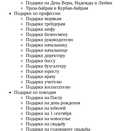
Подарки на День Веры, Надежды и Любви
Ураза-байрам и Курбан-байрам
Подарки по профессии
Подарки морякам
Подарки трейдерам
Подарки шефу
Подарки бизнесмену
Подарки руководителю
Подарки начальнику
Подарки начальнице
Подарки директору
Подарки боссу
Подарки бухгалтеру
Подарки юристу
Подарки врачу
Подарки учителю
Подарки воспитателю
Подарки по поводам
Подарки на Пасху
Подарки на день рождения
Подарки на юбилей
Подарки на 1 сентября
Подарки на новоселье
Подарки на свадьбу
Подарки на годовщину свадьбы