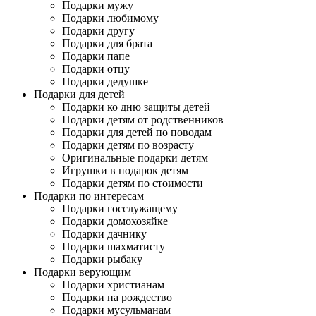
Подарки мужу
Подарки любимому
Подарки другу
Подарки для брата
Подарки папе
Подарки отцу
Подарки дедушке
Подарки для детей
Подарки ко дню защиты детей
Подарки детям от родственников
Подарки для детей по поводам
Подарки детям по возрасту
Оригинальные подарки детям
Игрушки в подарок детям
Подарки детям по стоимости
Подарки по интересам
Подарки госслужащему
Подарки домохозяйке
Подарки дачнику
Подарки шахматисту
Подарки рыбаку
Подарки верующим
Подарки христианам
Подарки на рождество
Подарки мусульманам