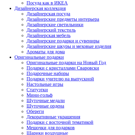
Посуда как в ИКЕА
Дизайнерская коллекция
Дизайнерская посуда
Дизайнерские предметы интерьера
Дизайнерские светильники
Дизайнерский текстиль
Дизайнерская мебель
Дизайнерские подарки и сувениры
Дизайнерские шкуры и меховые изделия
Ароматы для дома
Оригинальные подарки
Оригинальные подарки на Новый Год
Подарки с кристаллами Сваровски
Подарочные наборы
Подарки учителю на выпускной
Настольные игры
Статуэтки
Мини-гольф
Шуточные медали
Шуточные ордена
Обереги
Декоративные украшения
Подарки с восточной тематикой
Мешочки для подарков
Шарики воздушные