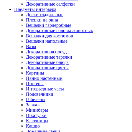
Декоративные салфетки
Предметы интерьера
Доски гладильные
Пленки на окна
Вешалки гардеробные
Декоративные головы животных
Вешалки для костюмов
Вешалки напольные
Вазы
Декоративная посуда
Декоративные тарелки
Декоративные блюда
Декоративные цветы
Картины
Панно настенные
Постеры
Интерьерные часы
Подсвечники
Гобелены
Зеркала
Минибары
Шкатулки
Ключницы
Кашпо
Домашние свечи