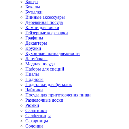
Блюда
Бокалы
Бутылки
Винные аксессуары
Деревянная посуда
Камни для виски
Гейзерные кофеварки
Графины
Декантеры
Кружки
Кухонные принадлежности
Ланчбоксы
Медная посуда
Наборы для специй
Пиалы
Подносы
Подставки для бутылок
Чайники
Посуда для приготовления пищи
Разделочные доски
Рюмки
Салатники
Салфетницы
Сахарницы
Солонки