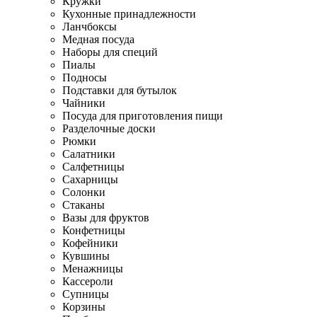
Кружки
Кухонные принадлежности
Ланчбоксы
Медная посуда
Наборы для специй
Пиалы
Подносы
Подставки для бутылок
Чайники
Посуда для приготовления пищи
Разделочные доски
Рюмки
Салатники
Салфетницы
Сахарницы
Солонки
Стаканы
Вазы для фруктов
Конфетницы
Кофейники
Кувшины
Менажницы
Кассероли
Супницы
Корзины