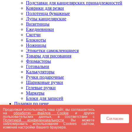
Подставки для канцелярских принадлежностей
Коврики для резки
Полотенца бумажные
Лупы канцелярские
Визитницы
Ежедневники
Скотчи
Блокноты
Ножницы
Этикетки самоклеющиеся
Товары для рисования
Фломастеры
Готовальни
Калькуляторы
Ручки подарочные
Шариковые ручки
Гелевые ручки
Маркеры
Блоки для записей
Подарки по цене
Подарки от 5000 рублей
Продолжая использовать наш сайт, вы соглашаетесь
на
обработку файлов Cookie
и других
Подарки до 5000 рублей
пользовательских данных, в соответствии с
Согласен
Подарки до 3000 рублей
Политикой конфиденциальности
. Вы можете
заблокировать использование Cookies сайтом,
Подарки до 2000 рублей
изменив настройки Вашего браузера.
Подарки до 1000 рублей