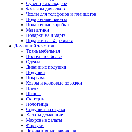
Сувениры к свадьбе
Футляры для очков
Чехлы для телефонов и планшетов
Подарочные пакеты
Подарочные коробки
Магнитики
Подарки на 8 марта
Подарки на 14 февраля
Домашний текстиль
Ткань мебельная
Постельное белье
Одеяла
Диванные подушки
Подушки
Покрывала
Ковры и ковровые дорожки
Пледы
Шторы
Скатерти
Полотенца
Сидушки на стулья
Халаты домашние
Махровые халаты
Фартуки
Декоративные наволочки