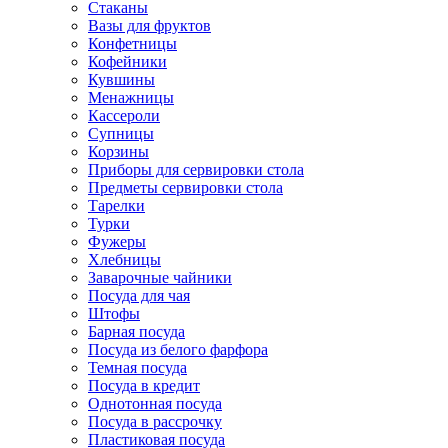
Стаканы
Вазы для фруктов
Конфетницы
Кофейники
Кувшины
Менажницы
Кассероли
Супницы
Корзины
Приборы для сервировки стола
Предметы сервировки стола
Тарелки
Турки
Фужеры
Хлебницы
Заварочные чайники
Посуда для чая
Штофы
Барная посуда
Посуда из белого фарфора
Темная посуда
Посуда в кредит
Однотонная посуда
Посуда в рассрочку
Пластиковая посуда