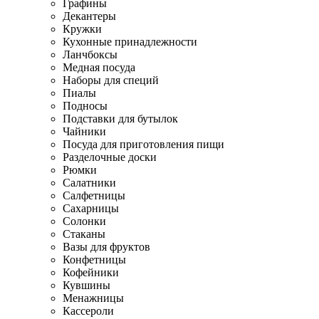
Графины
Декантеры
Кружки
Кухонные принадлежности
Ланчбоксы
Медная посуда
Наборы для специй
Пиалы
Подносы
Подставки для бутылок
Чайники
Посуда для приготовления пищи
Разделочные доски
Рюмки
Салатники
Салфетницы
Сахарницы
Солонки
Стаканы
Вазы для фруктов
Конфетницы
Кофейники
Кувшины
Менажницы
Кассероли