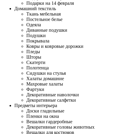
Подарки на 14 февраля
Домашний текстиль
Ткань мебельная
Постельное белье
Одеяла
Диванные подушки
Подушки
Покрывала
Ковры и ковровые дорожки
Пледы
Шторы
Скатерти
Полотенца
Сидушки на стулья
Халаты домашние
Махровые халаты
Фартуки
Декоративные наволочки
Декоративные салфетки
Предметы интерьера
Доски гладильные
Пленки на окна
Вешалки гардеробные
Декоративные головы животных
Вешалки для костюмов