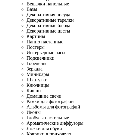
Вешалки напольные
Вазы
Декоративная посуда
Декоративные тарелки
Декоративные блюда
Декоративные цветы
Картины
Панно настенные
Постеры
Интерьерные часы
Подсвечники
Гобелены
Зеркала
Минибары
Шкатулки
Ключницы
Кашпо
Домашние свечи
Рамки для фотографий
Альбомы для фотографий
Иконы
Глобусы настольные
Ароматические диффузоры
Ложки для обуви
Коврики в прихожую