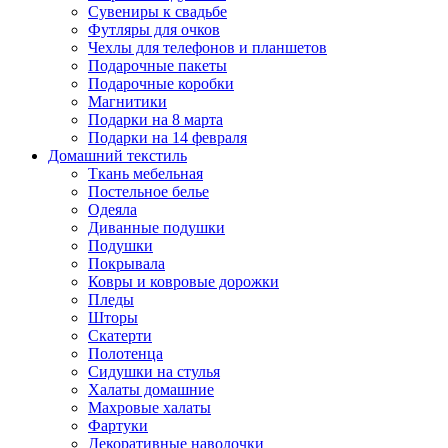
Сувениры к свадьбе
Футляры для очков
Чехлы для телефонов и планшетов
Подарочные пакеты
Подарочные коробки
Магнитики
Подарки на 8 марта
Подарки на 14 февраля
Домашний текстиль
Ткань мебельная
Постельное белье
Одеяла
Диванные подушки
Подушки
Покрывала
Ковры и ковровые дорожки
Пледы
Шторы
Скатерти
Полотенца
Сидушки на стулья
Халаты домашние
Махровые халаты
Фартуки
Декоративные наволочки