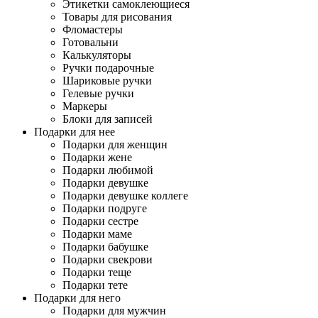
Этикетки самоклеющиеся
Товары для рисования
Фломастеры
Готовальни
Калькуляторы
Ручки подарочные
Шариковые ручки
Гелевые ручки
Маркеры
Блоки для записей
Подарки для нее
Подарки для женщин
Подарки жене
Подарки любимой
Подарки девушке
Подарки девушке коллеге
Подарки подруге
Подарки сестре
Подарки маме
Подарки бабушке
Подарки свекрови
Подарки теще
Подарки тете
Подарки для него
Подарки для мужчин