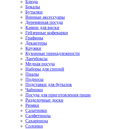
Блюда
Бокалы
Бутылки
Винные аксессуары
Деревянная посуда
Камни для виски
Гейзерные кофеварки
Графины
Декантеры
Кружки
Кухонные принадлежности
Ланчбоксы
Медная посуда
Наборы для специй
Пиалы
Подносы
Подставки для бутылок
Чайники
Посуда для приготовления пищи
Разделочные доски
Рюмки
Салатники
Салфетницы
Сахарницы
Солонки