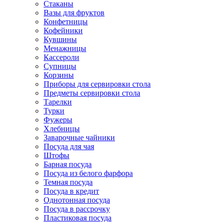
Стаканы
Вазы для фруктов
Конфетницы
Кофейники
Кувшины
Менажницы
Кассероли
Супницы
Корзины
Приборы для сервировки стола
Предметы сервировки стола
Тарелки
Турки
Фужеры
Хлебницы
Заварочные чайники
Посуда для чая
Штофы
Барная посуда
Посуда из белого фарфора
Темная посуда
Посуда в кредит
Однотонная посуда
Посуда в рассрочку
Пластиковая посуда