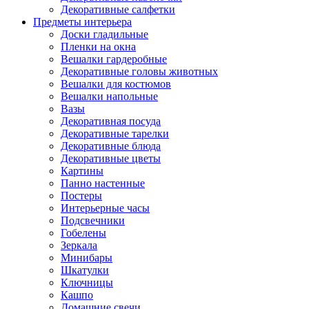
Декоративные салфетки
Предметы интерьера
Доски гладильные
Пленки на окна
Вешалки гардеробные
Декоративные головы животных
Вешалки для костюмов
Вешалки напольные
Вазы
Декоративная посуда
Декоративные тарелки
Декоративные блюда
Декоративные цветы
Картины
Панно настенные
Постеры
Интерьерные часы
Подсвечники
Гобелены
Зеркала
Минибары
Шкатулки
Ключницы
Кашпо
Домашние свечи