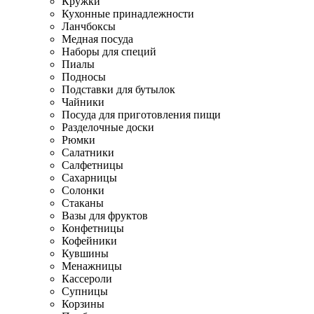
Кружки
Кухонные принадлежности
Ланчбоксы
Медная посуда
Наборы для специй
Пиалы
Подносы
Подставки для бутылок
Чайники
Посуда для приготовления пищи
Разделочные доски
Рюмки
Салатники
Салфетницы
Сахарницы
Солонки
Стаканы
Вазы для фруктов
Конфетницы
Кофейники
Кувшины
Менажницы
Кассероли
Супницы
Корзины