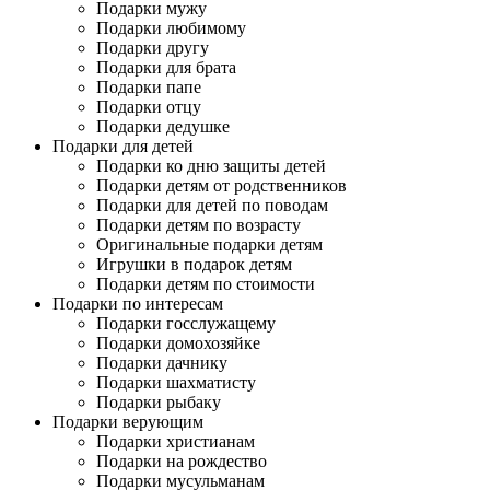
Подарки мужу
Подарки любимому
Подарки другу
Подарки для брата
Подарки папе
Подарки отцу
Подарки дедушке
Подарки для детей
Подарки ко дню защиты детей
Подарки детям от родственников
Подарки для детей по поводам
Подарки детям по возрасту
Оригинальные подарки детям
Игрушки в подарок детям
Подарки детям по стоимости
Подарки по интересам
Подарки госслужащему
Подарки домохозяйке
Подарки дачнику
Подарки шахматисту
Подарки рыбаку
Подарки верующим
Подарки христианам
Подарки на рождество
Подарки мусульманам