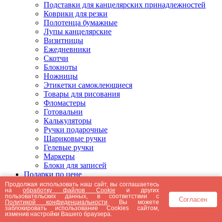
Подставки для канцелярских принадлежностей
Коврики для резки
Полотенца бумажные
Лупы канцелярские
Визитницы
Ежедневники
Скотчи
Блокноты
Ножницы
Этикетки самоклеющиеся
Товары для рисования
Фломастеры
Готовальни
Калькуляторы
Ручки подарочные
Шариковые ручки
Гелевые ручки
Маркеры
Блоки для записей
Подарки по цене
Подарки от 5000 рублей
Продолжая использовать наш сайт, вы соглашаетесь
на
обработку файлов Cookie
и других
Подарки до 5000 рублей
пользовательских данных, в соответствии с
Согласен
Подарки до 3000 рублей
Политикой конфиденциальности
. Вы можете
заблокировать использование Cookies сайтом,
Подарки до 2000 рублей
изменив настройки Вашего браузера.
Подарки до 1000 рублей