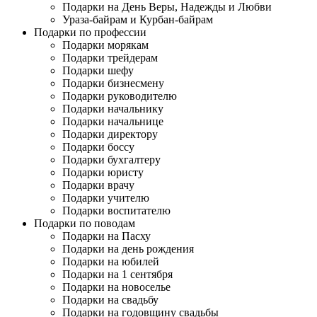
Подарки на День Веры, Надежды и Любви
Ураза-байрам и Курбан-байрам
Подарки по профессии
Подарки морякам
Подарки трейдерам
Подарки шефу
Подарки бизнесмену
Подарки руководителю
Подарки начальнику
Подарки начальнице
Подарки директору
Подарки боссу
Подарки бухгалтеру
Подарки юристу
Подарки врачу
Подарки учителю
Подарки воспитателю
Подарки по поводам
Подарки на Пасху
Подарки на день рождения
Подарки на юбилей
Подарки на 1 сентября
Подарки на новоселье
Подарки на свадьбу
Подарки на годовщину свадьбы