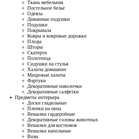
Ткань мебельная
Постельное белье
Одеяла
Диванные подушки
Подушки
Покрывала
Ковры и ковровые дорожки
Пледы
Шторы
Скатерти
Полотенца
Сидушки на стулья
Халаты домашние
Махровые халаты
Фартуки
Декоративные наволочки
Декоративные салфетки
Предметы интерьера
Доски гладильные
Пленки на окна
Вешалки гардеробные
Декоративные головы животных
Вешалки для костюмов
Вешалки напольные
Вазы