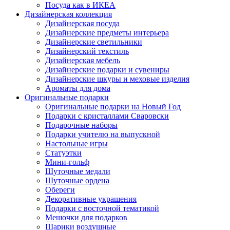
Посуда как в ИКЕА
Дизайнерская коллекция
Дизайнерская посуда
Дизайнерские предметы интерьера
Дизайнерские светильники
Дизайнерский текстиль
Дизайнерская мебель
Дизайнерские подарки и сувениры
Дизайнерские шкуры и меховые изделия
Ароматы для дома
Оригинальные подарки
Оригинальные подарки на Новый Год
Подарки с кристаллами Сваровски
Подарочные наборы
Подарки учителю на выпускной
Настольные игры
Статуэтки
Мини-гольф
Шуточные медали
Шуточные ордена
Обереги
Декоративные украшения
Подарки с восточной тематикой
Мешочки для подарков
Шарики воздушные