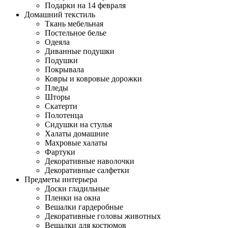
Подарки на 14 февраля
Домашний текстиль
Ткань мебельная
Постельное белье
Одеяла
Диванные подушки
Подушки
Покрывала
Ковры и ковровые дорожки
Пледы
Шторы
Скатерти
Полотенца
Сидушки на стулья
Халаты домашние
Махровые халаты
Фартуки
Декоративные наволочки
Декоративные салфетки
Предметы интерьера
Доски гладильные
Пленки на окна
Вешалки гардеробные
Декоративные головы животных
Вешалки для костюмов