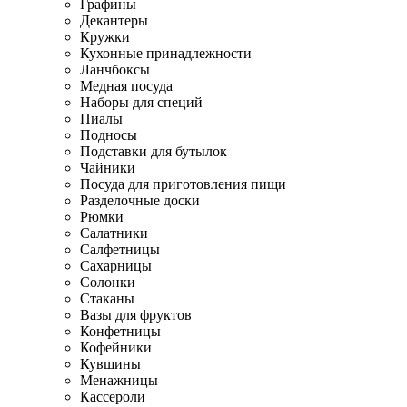
Графины
Декантеры
Кружки
Кухонные принадлежности
Ланчбоксы
Медная посуда
Наборы для специй
Пиалы
Подносы
Подставки для бутылок
Чайники
Посуда для приготовления пищи
Разделочные доски
Рюмки
Салатники
Салфетницы
Сахарницы
Солонки
Стаканы
Вазы для фруктов
Конфетницы
Кофейники
Кувшины
Менажницы
Кассероли