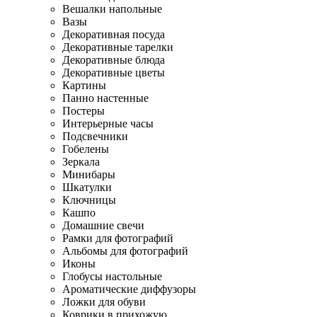
Вешалки напольные
Вазы
Декоративная посуда
Декоративные тарелки
Декоративные блюда
Декоративные цветы
Картины
Панно настенные
Постеры
Интерьерные часы
Подсвечники
Гобелены
Зеркала
Минибары
Шкатулки
Ключницы
Кашпо
Домашние свечи
Рамки для фотографий
Альбомы для фотографий
Иконы
Глобусы настольные
Ароматические диффузоры
Ложки для обуви
Коврики в прихожую