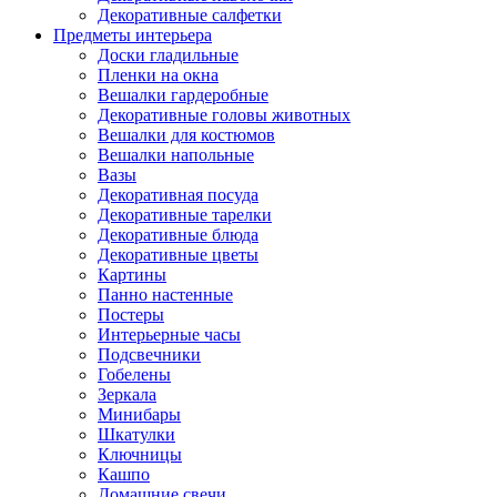
Декоративные салфетки
Предметы интерьера
Доски гладильные
Пленки на окна
Вешалки гардеробные
Декоративные головы животных
Вешалки для костюмов
Вешалки напольные
Вазы
Декоративная посуда
Декоративные тарелки
Декоративные блюда
Декоративные цветы
Картины
Панно настенные
Постеры
Интерьерные часы
Подсвечники
Гобелены
Зеркала
Минибары
Шкатулки
Ключницы
Кашпо
Домашние свечи