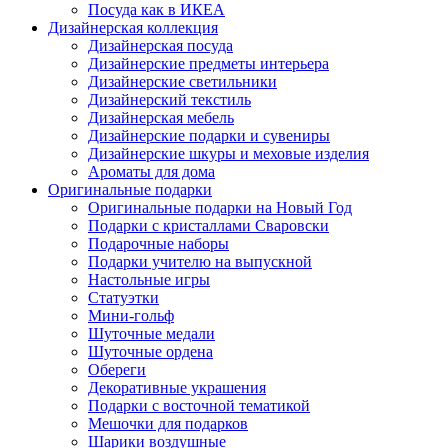
Посуда как в ИКЕА
Дизайнерская коллекция
Дизайнерская посуда
Дизайнерские предметы интерьера
Дизайнерские светильники
Дизайнерский текстиль
Дизайнерская мебель
Дизайнерские подарки и сувениры
Дизайнерские шкуры и меховые изделия
Ароматы для дома
Оригинальные подарки
Оригинальные подарки на Новый Год
Подарки с кристаллами Сваровски
Подарочные наборы
Подарки учителю на выпускной
Настольные игры
Статуэтки
Мини-гольф
Шуточные медали
Шуточные ордена
Обереги
Декоративные украшения
Подарки с восточной тематикой
Мешочки для подарков
Шарики воздушные