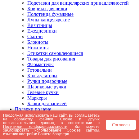
Подставки для канцелярских принадлежностей
Коврики для резки
Полотенца бумажные
Лупы канцелярские
Визитницы
Ежедневники
Скотчи
Блокноты
Ножницы
Этикетки самоклеющиеся
Товары для рисования
Фломастеры
Готовальни
Калькуляторы
Ручки подарочные
Шариковые ручки
Гелевые ручки
Маркеры
Блоки для записей
Подарки по цене
Подарки от 5000 рублей
Продолжая использовать наш сайт, вы соглашаетесь
на
обработку файлов Cookie
и других
Подарки до 5000 рублей
пользовательских данных, в соответствии с
Согласен
Подарки до 3000 рублей
Политикой конфиденциальности
. Вы можете
заблокировать использование Cookies сайтом,
Подарки до 2000 рублей
изменив настройки Вашего браузера.
Подарки до 1000 рублей