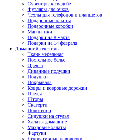
Сувениры к свадьбе
Футляры для очков
Чехлы для телефонов и планшетов
Подарочные пакеты
Подарочные коробки
Магнитики
Подарки на 8 марта
Подарки на 14 февраля
Домашний текстиль
Ткань мебельная
Постельное белье
Одеяла
Диванные подушки
Подушки
Покрывала
Ковры и ковровые дорожки
Пледы
Шторы
Скатерти
Полотенца
Сидушки на стулья
Халаты домашние
Махровые халаты
Фартуки
Декоративные наволочки