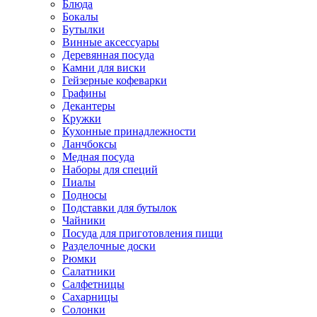
Блюда
Бокалы
Бутылки
Винные аксессуары
Деревянная посуда
Камни для виски
Гейзерные кофеварки
Графины
Декантеры
Кружки
Кухонные принадлежности
Ланчбоксы
Медная посуда
Наборы для специй
Пиалы
Подносы
Подставки для бутылок
Чайники
Посуда для приготовления пищи
Разделочные доски
Рюмки
Салатники
Салфетницы
Сахарницы
Солонки