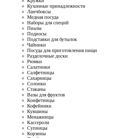
Кружки
Кухонные принадлежности
Ланчбоксы
Медная посуда
Наборы для специй
Пиалы
Подносы
Подставки для бутылок
Чайники
Посуда для приготовления пищи
Разделочные доски
Рюмки
Салатники
Салфетницы
Сахарницы
Солонки
Стаканы
Вазы для фруктов
Конфетницы
Кофейники
Кувшины
Менажницы
Кассероли
Супницы
Корзины