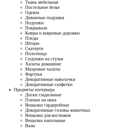
Ткань мебельная
Постельное белье
Одеяла
Диванные подушки
Подушки
Покрывала
Ковры и ковровые дорожки
Пледы
Шторы
Скатерти
Полотенца
Сидушки на стулья
Халаты домашние
Махровые халаты
Фартуки
Декоративные наволочки
Декоративные салфетки
Предметы интерьера
Доски гладильные
Пленки на окна
Вешалки гардеробные
Декоративные головы животных
Вешалки для костюмов
Вешалки напольные
Вазы