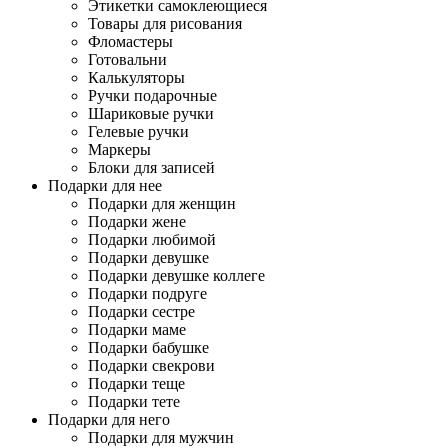
Этикетки самоклеющиеся
Товары для рисования
Фломастеры
Готовальни
Калькуляторы
Ручки подарочные
Шариковые ручки
Гелевые ручки
Маркеры
Блоки для записей
Подарки для нее
Подарки для женщин
Подарки жене
Подарки любимой
Подарки девушке
Подарки девушке коллеге
Подарки подруге
Подарки сестре
Подарки маме
Подарки бабушке
Подарки свекрови
Подарки теще
Подарки тете
Подарки для него
Подарки для мужчин