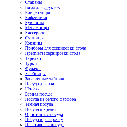
Стаканы
Вазы для фруктов
Конфетницы
Кофейники
Кувшины
Менажницы
Кассероли
Супницы
Корзины
Приборы для сервировки стола
Предметы сервировки стола
Тарелки
Турки
Фужеры
Хлебницы
Заварочные чайники
Посуда для чая
Штофы
Барная посуда
Посуда из белого фарфора
Темная посуда
Посуда в кредит
Однотонная посуда
Посуда в рассрочку
Пластиковая посуда