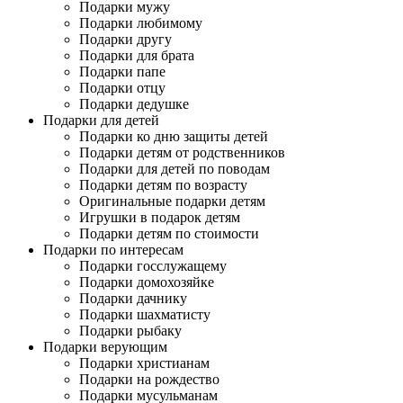
Подарки мужу
Подарки любимому
Подарки другу
Подарки для брата
Подарки папе
Подарки отцу
Подарки дедушке
Подарки для детей
Подарки ко дню защиты детей
Подарки детям от родственников
Подарки для детей по поводам
Подарки детям по возрасту
Оригинальные подарки детям
Игрушки в подарок детям
Подарки детям по стоимости
Подарки по интересам
Подарки госслужащему
Подарки домохозяйке
Подарки дачнику
Подарки шахматисту
Подарки рыбаку
Подарки верующим
Подарки христианам
Подарки на рождество
Подарки мусульманам