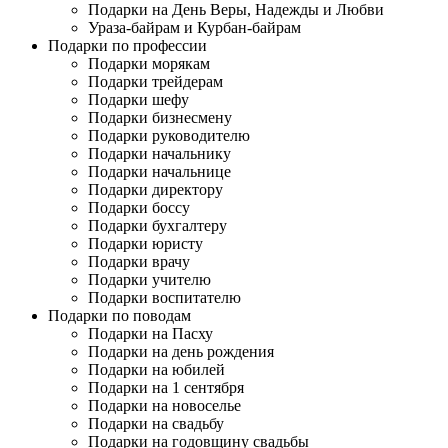
Подарки на День Веры, Надежды и Любви
Ураза-байрам и Курбан-байрам
Подарки по профессии
Подарки морякам
Подарки трейдерам
Подарки шефу
Подарки бизнесмену
Подарки руководителю
Подарки начальнику
Подарки начальнице
Подарки директору
Подарки боссу
Подарки бухгалтеру
Подарки юристу
Подарки врачу
Подарки учителю
Подарки воспитателю
Подарки по поводам
Подарки на Пасху
Подарки на день рождения
Подарки на юбилей
Подарки на 1 сентября
Подарки на новоселье
Подарки на свадьбу
Подарки на годовщину свадьбы