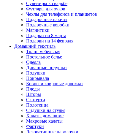
Сувениры к свадьбе
Футляры для очков
Чехлы для телефонов и планшетов
Подарочные пакеты
Подарочные коробки
Магнитики
Подарки на 8 марта
Подарки на 14 февраля
Домашний текстиль
Ткань мебельная
Постельное белье
Одеяла
Диванные подушки
Подушки
Покрывала
Ковры и ковровые дорожки
Пледы
Шторы
Скатерти
Полотенца
Сидушки на стулья
Халаты домашние
Махровые халаты
Фартуки
Декоративные наволочки