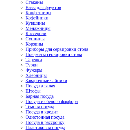
Стаканы
Вазы для фруктов
Конфетницы
Кофейники
Кувшины
Менажницы
Кассероли
Супницы
Корзины
Приборы для сервировки стола
Предметы сервировки стола
Тарелки
Турки
Фужеры
Хлебницы
Заварочные чайники
Посуда для чая
Штофы
Барная посуда
Посуда из белого фарфора
Темная посуда
Посуда в кредит
Однотонная посуда
Посуда в рассрочку
Пластиковая посуда