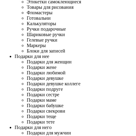
Этикетки самоклеющиеся
Товары для рисования
Фломастеры
Готовальни
Калькуляторы
Ручки подарочные
Шариковые ручки
Гелевые ручки
Маркеры
Блоки для записей
Подарки для нее
Подарки для женщин
Подарки жене
Подарки любимой
Подарки девушке
Подарки девушке коллеге
Подарки подруге
Подарки сестре
Подарки маме
Подарки бабушке
Подарки свекрови
Подарки теще
Подарки тете
Подарки для него
Подарки для мужчин