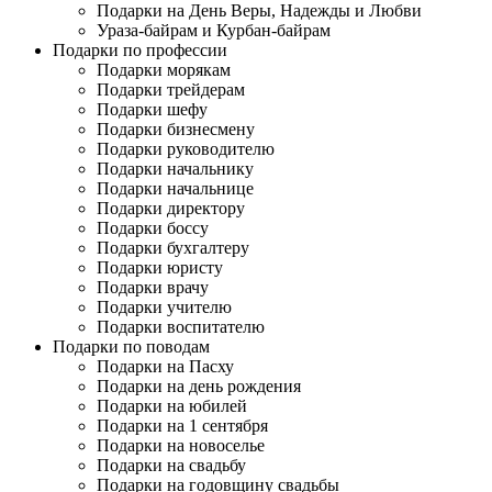
Подарки на День Веры, Надежды и Любви
Ураза-байрам и Курбан-байрам
Подарки по профессии
Подарки морякам
Подарки трейдерам
Подарки шефу
Подарки бизнесмену
Подарки руководителю
Подарки начальнику
Подарки начальнице
Подарки директору
Подарки боссу
Подарки бухгалтеру
Подарки юристу
Подарки врачу
Подарки учителю
Подарки воспитателю
Подарки по поводам
Подарки на Пасху
Подарки на день рождения
Подарки на юбилей
Подарки на 1 сентября
Подарки на новоселье
Подарки на свадьбу
Подарки на годовщину свадьбы