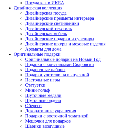
Посуда как в ИКЕА
Дизайнерская коллекция
Дизайнерская посуда
Дизайнерские предметы интерьера
Дизайнерские светильники
Дизайнерский текстиль
Дизайнерская мебель
Дизайнерские подарки и сувениры
Дизайнерские шкуры и меховые изделия
Ароматы для дома
Оригинальные подарки
Оригинальные подарки на Новый Год
Подарки с кристаллами Сваровски
Подарочные наборы
Подарки учителю на выпускной
Настольные игры
Статуэтки
Мини-гольф
Шуточные медали
Шуточные ордена
Обереги
Декоративные украшения
Подарки с восточной тематикой
Мешочки для подарков
Шарики воздушные