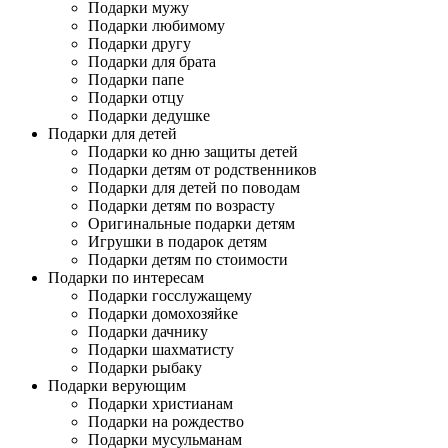
Подарки мужу
Подарки любимому
Подарки другу
Подарки для брата
Подарки папе
Подарки отцу
Подарки дедушке
Подарки для детей
Подарки ко дню защиты детей
Подарки детям от родственников
Подарки для детей по поводам
Подарки детям по возрасту
Оригинальные подарки детям
Игрушки в подарок детям
Подарки детям по стоимости
Подарки по интересам
Подарки госслужащему
Подарки домохозяйке
Подарки дачнику
Подарки шахматисту
Подарки рыбаку
Подарки верующим
Подарки христианам
Подарки на рождество
Подарки мусульманам