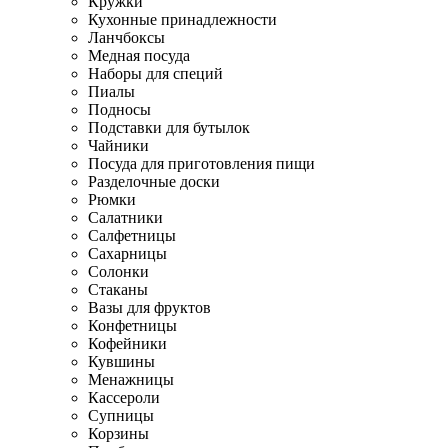
Кружки
Кухонные принадлежности
Ланчбоксы
Медная посуда
Наборы для специй
Пиалы
Подносы
Подставки для бутылок
Чайники
Посуда для приготовления пищи
Разделочные доски
Рюмки
Салатники
Салфетницы
Сахарницы
Солонки
Стаканы
Вазы для фруктов
Конфетницы
Кофейники
Кувшины
Менажницы
Кассероли
Супницы
Корзины