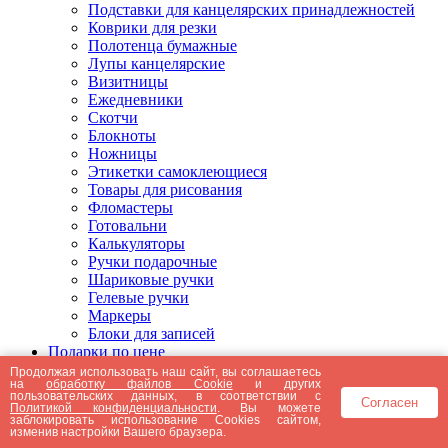
Подставки для канцелярских принадлежностей
Коврики для резки
Полотенца бумажные
Лупы канцелярские
Визитницы
Ежедневники
Скотчи
Блокноты
Ножницы
Этикетки самоклеющиеся
Товары для рисования
Фломастеры
Готовальни
Калькуляторы
Ручки подарочные
Шариковые ручки
Гелевые ручки
Маркеры
Блоки для записей
Подарки по цене
Подарки от 5000 рублей
Продолжая использовать наш сайт, вы соглашаетесь
на
обработку файлов Cookie
и других
Подарки до 5000 рублей
пользовательских данных, в соответствии с
Согласен
Подарки до 3000 рублей
Политикой конфиденциальности
. Вы можете
заблокировать использование Cookies сайтом,
Подарки до 2000 рублей
изменив настройки Вашего браузера.
Подарки до 1000 рублей