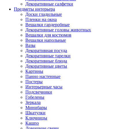
Декоративные салфетки
Предметы интерьера
Доски гладильные
Пленки на окна
Вешалки гардеробные
Декоративные головы животных
Вешалки для костюмов
Вешалки напольные
Вазы
Декоративная посуда
Декоративные тарелки
Декоративные блюда
Декоративные цветы
Картины
Панно настенные
Постеры
Интерьерные часы
Подсвечники
Гобелены
Зеркала
Минибары
Шкатулки
Ключницы
Кашпо
Домашние свечи