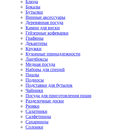
Блюда
Бокалы
Бутылки
Винные аксессуары
Деревянная посуда
Камни для виски
Гейзерные кофеварки
Графины
Декантеры
Кружки
Кухонные принадлежности
Ланчбоксы
Медная посуда
Наборы для специй
Пиалы
Подносы
Подставки для бутылок
Чайники
Посуда для приготовления пищи
Разделочные доски
Рюмки
Салатники
Салфетницы
Сахарницы
Солонки