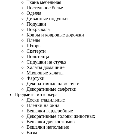
Ткань мебельная
Постельное белье
Одеяла
Диванные подушки
Подушки
Покрывала
Ковры и ковровые дорожки
Пледы
Шторы
Скатерти
Полотенца
Сидушки на стулья
Халаты домашние
Махровые халаты
Фартуки
Декоративные наволочки
Декоративные салфетки
Предметы интерьера
Доски гладильные
Пленки на окна
Вешалки гардеробные
Декоративные головы животных
Вешалки для костюмов
Вешалки напольные
Вазы