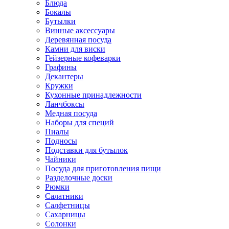
Блюда
Бокалы
Бутылки
Винные аксессуары
Деревянная посуда
Камни для виски
Гейзерные кофеварки
Графины
Декантеры
Кружки
Кухонные принадлежности
Ланчбоксы
Медная посуда
Наборы для специй
Пиалы
Подносы
Подставки для бутылок
Чайники
Посуда для приготовления пищи
Разделочные доски
Рюмки
Салатники
Салфетницы
Сахарницы
Солонки