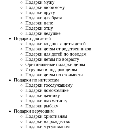
Подарки мужу
Подарки любимому
Подарки другу
Подарки для брата
Подарки папе
Подарки отцу
Подарки дедушке
Подарки для детей
Подарки ко дню защиты детей
Подарки детям от родственников
Подарки для детей по поводам
Подарки детям по возрасту
Оригинальные подарки детям
Игрушки в подарок детям
Подарки детям по стоимости
Подарки по интересам
Подарки госслужащему
Подарки домохозяйке
Подарки дачнику
Подарки шахматисту
Подарки рыбаку
Подарки верующим
Подарки христианам
Подарки на рождество
Подарки мусульманам