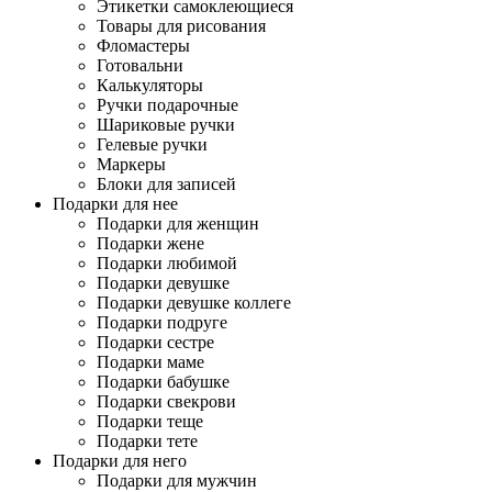
Этикетки самоклеющиеся
Товары для рисования
Фломастеры
Готовальни
Калькуляторы
Ручки подарочные
Шариковые ручки
Гелевые ручки
Маркеры
Блоки для записей
Подарки для нее
Подарки для женщин
Подарки жене
Подарки любимой
Подарки девушке
Подарки девушке коллеге
Подарки подруге
Подарки сестре
Подарки маме
Подарки бабушке
Подарки свекрови
Подарки теще
Подарки тете
Подарки для него
Подарки для мужчин