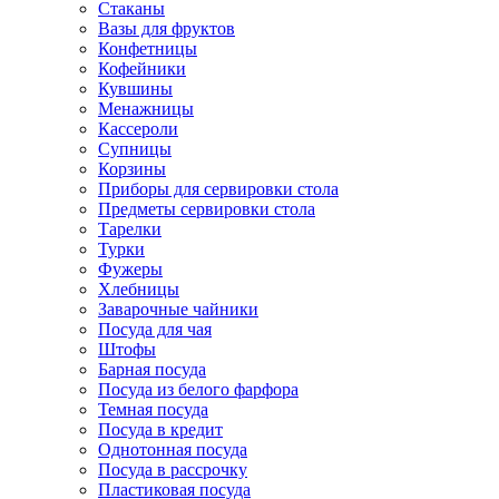
Стаканы
Вазы для фруктов
Конфетницы
Кофейники
Кувшины
Менажницы
Кассероли
Супницы
Корзины
Приборы для сервировки стола
Предметы сервировки стола
Тарелки
Турки
Фужеры
Хлебницы
Заварочные чайники
Посуда для чая
Штофы
Барная посуда
Посуда из белого фарфора
Темная посуда
Посуда в кредит
Однотонная посуда
Посуда в рассрочку
Пластиковая посуда