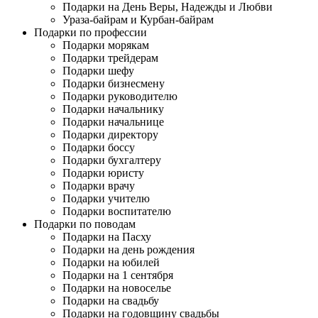
Подарки на День Веры, Надежды и Любви
Ураза-байрам и Курбан-байрам
Подарки по профессии
Подарки морякам
Подарки трейдерам
Подарки шефу
Подарки бизнесмену
Подарки руководителю
Подарки начальнику
Подарки начальнице
Подарки директору
Подарки боссу
Подарки бухгалтеру
Подарки юристу
Подарки врачу
Подарки учителю
Подарки воспитателю
Подарки по поводам
Подарки на Пасху
Подарки на день рождения
Подарки на юбилей
Подарки на 1 сентября
Подарки на новоселье
Подарки на свадьбу
Подарки на годовщину свадьбы