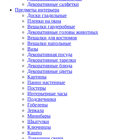
Декоративные салфетки
Предметы интерьера
Доски гладильные
Пленки на окна
Вешалки гардеробные
Декоративные головы животных
Вешалки для костюмов
Вешалки напольные
Вазы
Декоративная посуда
Декоративные тарелки
Декоративные блюда
Декоративные цветы
Картины
Панно настенные
Постеры
Интерьерные часы
Подсвечники
Гобелены
Зеркала
Минибары
Шкатулки
Ключницы
Кашпо
Домашние свечи