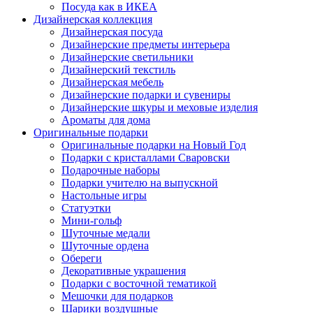
Посуда как в ИКЕА
Дизайнерская коллекция
Дизайнерская посуда
Дизайнерские предметы интерьера
Дизайнерские светильники
Дизайнерский текстиль
Дизайнерская мебель
Дизайнерские подарки и сувениры
Дизайнерские шкуры и меховые изделия
Ароматы для дома
Оригинальные подарки
Оригинальные подарки на Новый Год
Подарки с кристаллами Сваровски
Подарочные наборы
Подарки учителю на выпускной
Настольные игры
Статуэтки
Мини-гольф
Шуточные медали
Шуточные ордена
Обереги
Декоративные украшения
Подарки с восточной тематикой
Мешочки для подарков
Шарики воздушные