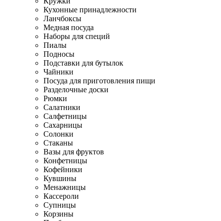
Кружки
Кухонные принадлежности
Ланчбоксы
Медная посуда
Наборы для специй
Пиалы
Подносы
Подставки для бутылок
Чайники
Посуда для приготовления пищи
Разделочные доски
Рюмки
Салатники
Салфетницы
Сахарницы
Солонки
Стаканы
Вазы для фруктов
Конфетницы
Кофейники
Кувшины
Менажницы
Кассероли
Супницы
Корзины