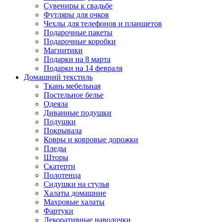
Сувениры к свадьбе
Футляры для очков
Чехлы для телефонов и планшетов
Подарочные пакеты
Подарочные коробки
Магнитики
Подарки на 8 марта
Подарки на 14 февраля
Домашний текстиль
Ткань мебельная
Постельное белье
Одеяла
Диванные подушки
Подушки
Покрывала
Ковры и ковровые дорожки
Пледы
Шторы
Скатерти
Полотенца
Сидушки на стулья
Халаты домашние
Махровые халаты
Фартуки
Декоративные наволочки