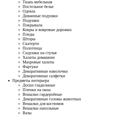
Ткань мебельная
Постельное белье
Одеяла
Диванные подушки
Подушки
Покрывала
Ковры и ковровые дорожки
Пледы
Шторы
Скатерти
Полотенца
Сидушки на стулья
Халаты домашние
Махровые халаты
Фартуки
Декоративные наволочки
Декоративные салфетки
Предметы интерьера
Доски гладильные
Пленки на окна
Вешалки гардеробные
Декоративные головы животных
Вешалки для костюмов
Вешалки напольные
Вазы