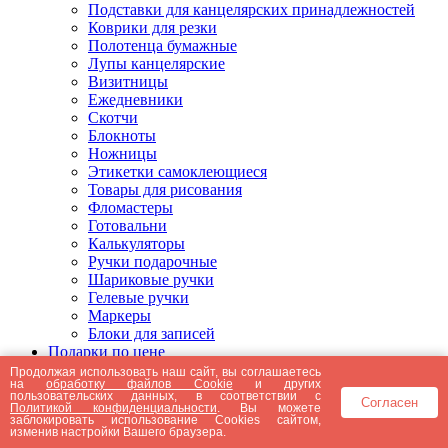
Подставки для канцелярских принадлежностей
Коврики для резки
Полотенца бумажные
Лупы канцелярские
Визитницы
Ежедневники
Скотчи
Блокноты
Ножницы
Этикетки самоклеющиеся
Товары для рисования
Фломастеры
Готовальни
Калькуляторы
Ручки подарочные
Шариковые ручки
Гелевые ручки
Маркеры
Блоки для записей
Подарки по цене
Подарки от 5000 рублей
Продолжая использовать наш сайт, вы соглашаетесь
на
обработку файлов Cookie
и других
Подарки до 5000 рублей
пользовательских данных, в соответствии с
Согласен
Подарки до 3000 рублей
Политикой конфиденциальности
. Вы можете
заблокировать использование Cookies сайтом,
Подарки до 2000 рублей
изменив настройки Вашего браузера.
Подарки до 1000 рублей