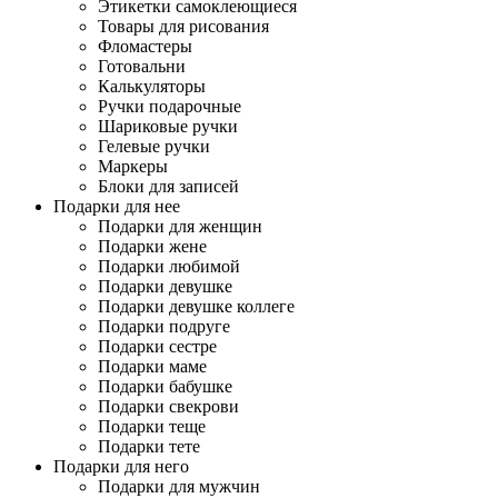
Этикетки самоклеющиеся
Товары для рисования
Фломастеры
Готовальни
Калькуляторы
Ручки подарочные
Шариковые ручки
Гелевые ручки
Маркеры
Блоки для записей
Подарки для нее
Подарки для женщин
Подарки жене
Подарки любимой
Подарки девушке
Подарки девушке коллеге
Подарки подруге
Подарки сестре
Подарки маме
Подарки бабушке
Подарки свекрови
Подарки теще
Подарки тете
Подарки для него
Подарки для мужчин