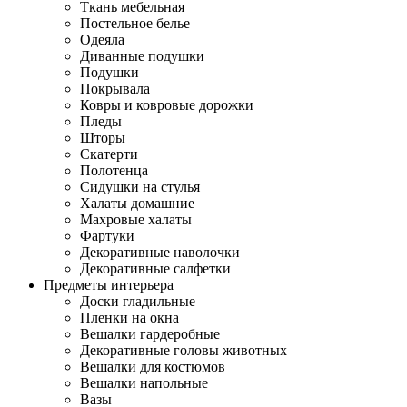
Ткань мебельная
Постельное белье
Одеяла
Диванные подушки
Подушки
Покрывала
Ковры и ковровые дорожки
Пледы
Шторы
Скатерти
Полотенца
Сидушки на стулья
Халаты домашние
Махровые халаты
Фартуки
Декоративные наволочки
Декоративные салфетки
Предметы интерьера
Доски гладильные
Пленки на окна
Вешалки гардеробные
Декоративные головы животных
Вешалки для костюмов
Вешалки напольные
Вазы