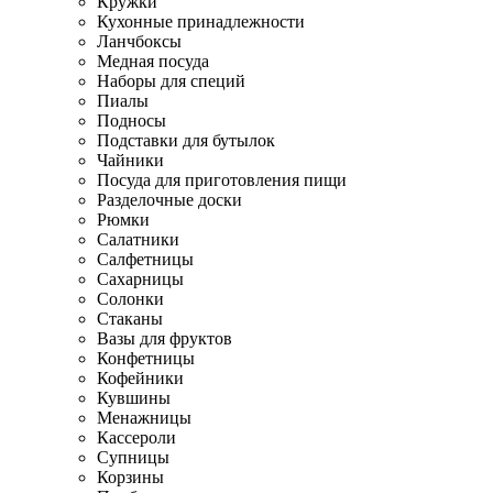
Кружки
Кухонные принадлежности
Ланчбоксы
Медная посуда
Наборы для специй
Пиалы
Подносы
Подставки для бутылок
Чайники
Посуда для приготовления пищи
Разделочные доски
Рюмки
Салатники
Салфетницы
Сахарницы
Солонки
Стаканы
Вазы для фруктов
Конфетницы
Кофейники
Кувшины
Менажницы
Кассероли
Супницы
Корзины