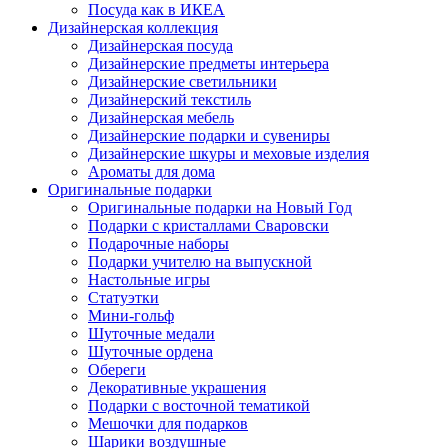
Посуда как в ИКЕА
Дизайнерская коллекция
Дизайнерская посуда
Дизайнерские предметы интерьера
Дизайнерские светильники
Дизайнерский текстиль
Дизайнерская мебель
Дизайнерские подарки и сувениры
Дизайнерские шкуры и меховые изделия
Ароматы для дома
Оригинальные подарки
Оригинальные подарки на Новый Год
Подарки с кристаллами Сваровски
Подарочные наборы
Подарки учителю на выпускной
Настольные игры
Статуэтки
Мини-гольф
Шуточные медали
Шуточные ордена
Обереги
Декоративные украшения
Подарки с восточной тематикой
Мешочки для подарков
Шарики воздушные