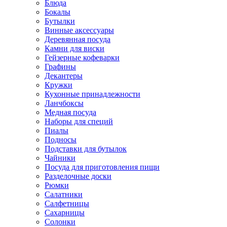
Блюда
Бокалы
Бутылки
Винные аксессуары
Деревянная посуда
Камни для виски
Гейзерные кофеварки
Графины
Декантеры
Кружки
Кухонные принадлежности
Ланчбоксы
Медная посуда
Наборы для специй
Пиалы
Подносы
Подставки для бутылок
Чайники
Посуда для приготовления пищи
Разделочные доски
Рюмки
Салатники
Салфетницы
Сахарницы
Солонки