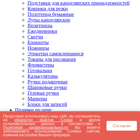
Подставки для канцелярских принадлежностей
Коврики для резки
Полотенца бумажные
Лупы канцелярские
Визитницы
Ежедневники
Скотчи
Блокноты
Ножницы
Этикетки самоклеющиеся
Товары для рисования
Фломастеры
Готовальни
Калькуляторы
Ручки подарочные
Шариковые ручки
Гелевые ручки
Маркеры
Блоки для записей
Подарки по цене
Подарки от 5000 рублей
Продолжая использовать наш сайт, вы соглашаетесь
на
обработку файлов Cookie
и других
Подарки до 5000 рублей
пользовательских данных, в соответствии с
Согласен
Подарки до 3000 рублей
Политикой конфиденциальности
. Вы можете
заблокировать использование Cookies сайтом,
Подарки до 2000 рублей
изменив настройки Вашего браузера.
Подарки до 1000 рублей