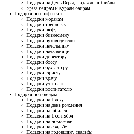
Подарки на День Веры, Надежды и Любви
Ураза-байрам и Курбан-байрам
Подарки по профессии
Подарки морякам
Подарки трейдерам
Подарки шефу
Подарки бизнесмену
Подарки руководителю
Подарки начальнику
Подарки начальнице
Подарки директору
Подарки боссу
Подарки бухгалтеру
Подарки юристу
Подарки врачу
Подарки учителю
Подарки воспитателю
Подарки по поводам
Подарки на Пасху
Подарки на день рождения
Подарки на юбилей
Подарки на 1 сентября
Подарки на новоселье
Подарки на свадьбу
Подарки на годовщину свадьбы