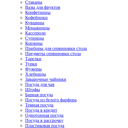
Стаканы
Вазы для фруктов
Конфетницы
Кофейники
Кувшины
Менажницы
Кассероли
Супницы
Корзины
Приборы для сервировки стола
Предметы сервировки стола
Тарелки
Турки
Фужеры
Хлебницы
Заварочные чайники
Посуда для чая
Штофы
Барная посуда
Посуда из белого фарфора
Темная посуда
Посуда в кредит
Однотонная посуда
Посуда в рассрочку
Пластиковая посуда