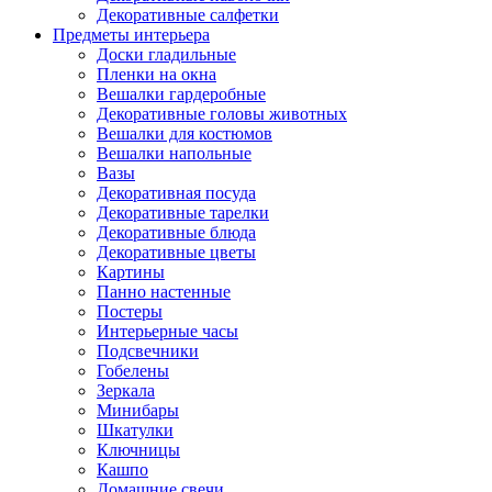
Декоративные салфетки
Предметы интерьера
Доски гладильные
Пленки на окна
Вешалки гардеробные
Декоративные головы животных
Вешалки для костюмов
Вешалки напольные
Вазы
Декоративная посуда
Декоративные тарелки
Декоративные блюда
Декоративные цветы
Картины
Панно настенные
Постеры
Интерьерные часы
Подсвечники
Гобелены
Зеркала
Минибары
Шкатулки
Ключницы
Кашпо
Домашние свечи