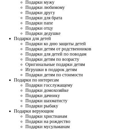
Подарки мужу
Подарки любимому
Подарки другу
Подарки для брата
Подарки папе
Подарки отцу
Подарки дедушке
Подарки для детей
Подарки ко дню защиты детей
Подарки детям от родственников
Подарки для детей по поводам
Подарки детям по возрасту
Оригинальные подарки детям
Игрушки в подарок детям
Подарки детям по стоимости
Подарки по интересам
Подарки госслужащему
Подарки домохозяйке
Подарки дачнику
Подарки шахматисту
Подарки рыбаку
Подарки верующим
Подарки христианам
Подарки на рождество
Подарки мусульманам