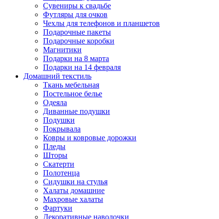
Сувениры к свадьбе
Футляры для очков
Чехлы для телефонов и планшетов
Подарочные пакеты
Подарочные коробки
Магнитики
Подарки на 8 марта
Подарки на 14 февраля
Домашний текстиль
Ткань мебельная
Постельное белье
Одеяла
Диванные подушки
Подушки
Покрывала
Ковры и ковровые дорожки
Пледы
Шторы
Скатерти
Полотенца
Сидушки на стулья
Халаты домашние
Махровые халаты
Фартуки
Декоративные наволочки