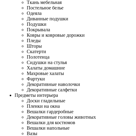
Ткань мебельная
Постельное белье
Одеяла
Диванные подушки
Подушки
Покрывала
Ковры и ковровые дорожки
Пледы
Шторы
Скатерти
Полотенца
Сидушки на стулья
Халаты домашние
Махровые халаты
Фартуки
Декоративные наволочки
Декоративные салфетки
Предметы интерьера
Доски гладильные
Пленки на окна
Вешалки гардеробные
Декоративные головы животных
Вешалки для костюмов
Вешалки напольные
Вазы