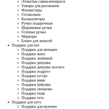
Этикетки самоклеющиеся
Товары для рисования
Фломастеры
Готовальни
Калькуляторы
Ручки подарочные
Шариковые ручки
Гелевые ручки
Маркеры
Блоки для записей
Подарки для нее
Подарки для женщин
Подарки жене
Подарки любимой
Подарки девушке
Подарки девушке коллеге
Подарки подруге
Подарки сестре
Подарки маме
Подарки бабушке
Подарки свекрови
Подарки теще
Подарки тете
Подарки для него
Подарки для мужчин