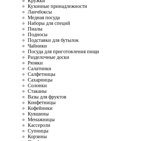
Кружки
Кухонные принадлежности
Ланчбоксы
Медная посуда
Наборы для специй
Пиалы
Подносы
Подставки для бутылок
Чайники
Посуда для приготовления пищи
Разделочные доски
Рюмки
Салатники
Салфетницы
Сахарницы
Солонки
Стаканы
Вазы для фруктов
Конфетницы
Кофейники
Кувшины
Менажницы
Кассероли
Супницы
Корзины