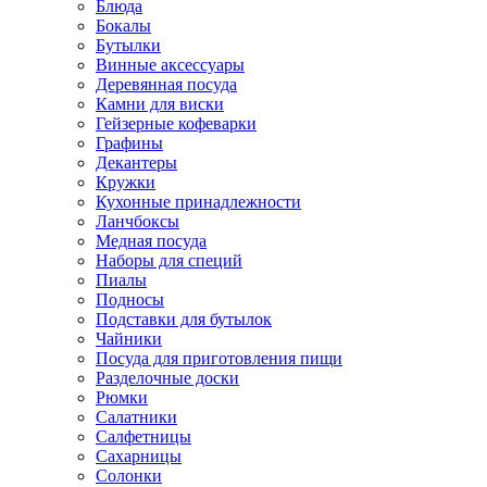
Блюда
Бокалы
Бутылки
Винные аксессуары
Деревянная посуда
Камни для виски
Гейзерные кофеварки
Графины
Декантеры
Кружки
Кухонные принадлежности
Ланчбоксы
Медная посуда
Наборы для специй
Пиалы
Подносы
Подставки для бутылок
Чайники
Посуда для приготовления пищи
Разделочные доски
Рюмки
Салатники
Салфетницы
Сахарницы
Солонки