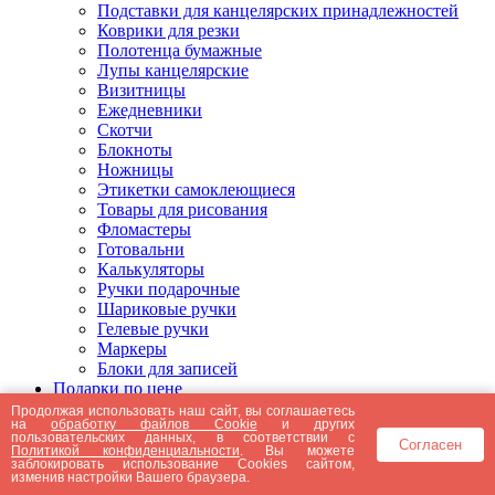
Подставки для канцелярских принадлежностей
Коврики для резки
Полотенца бумажные
Лупы канцелярские
Визитницы
Ежедневники
Скотчи
Блокноты
Ножницы
Этикетки самоклеющиеся
Товары для рисования
Фломастеры
Готовальни
Калькуляторы
Ручки подарочные
Шариковые ручки
Гелевые ручки
Маркеры
Блоки для записей
Подарки по цене
Подарки от 5000 рублей
Продолжая использовать наш сайт, вы соглашаетесь
на
обработку файлов Cookie
и других
Подарки до 5000 рублей
пользовательских данных, в соответствии с
Согласен
Подарки до 3000 рублей
Политикой конфиденциальности
. Вы можете
заблокировать использование Cookies сайтом,
Подарки до 2000 рублей
изменив настройки Вашего браузера.
Подарки до 1000 рублей