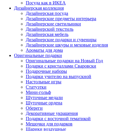
Посуда как в ИКЕА
Дизайнерская коллекция
Дизайнерская посуда
Дизайнерские предметы интерьера
Дизайнерские светильники
Дизайнерский текстиль
Дизайнерская мебель
Дизайнерские подарки и сувениры
Дизайнерские шкуры и меховые изделия
Ароматы для дома
Оригинальные подарки
Оригинальные подарки на Новый Год
Подарки с кристаллами Сваровски
Подарочные наборы
Подарки учителю на выпускной
Настольные игры
Статуэтки
Мини-гольф
Шуточные медали
Шуточные ордена
Обереги
Декоративные украшения
Подарки с восточной тематикой
Мешочки для подарков
Шарики воздушные