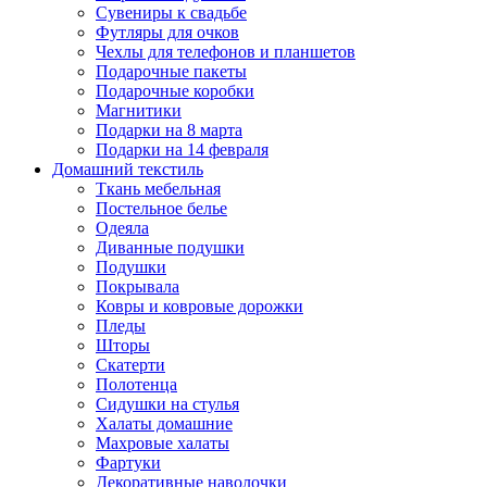
Сувениры к свадьбе
Футляры для очков
Чехлы для телефонов и планшетов
Подарочные пакеты
Подарочные коробки
Магнитики
Подарки на 8 марта
Подарки на 14 февраля
Домашний текстиль
Ткань мебельная
Постельное белье
Одеяла
Диванные подушки
Подушки
Покрывала
Ковры и ковровые дорожки
Пледы
Шторы
Скатерти
Полотенца
Сидушки на стулья
Халаты домашние
Махровые халаты
Фартуки
Декоративные наволочки