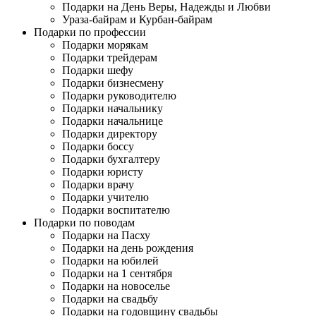
Подарки на День Веры, Надежды и Любви
Ураза-байрам и Курбан-байрам
Подарки по профессии
Подарки морякам
Подарки трейдерам
Подарки шефу
Подарки бизнесмену
Подарки руководителю
Подарки начальнику
Подарки начальнице
Подарки директору
Подарки боссу
Подарки бухгалтеру
Подарки юристу
Подарки врачу
Подарки учителю
Подарки воспитателю
Подарки по поводам
Подарки на Пасху
Подарки на день рождения
Подарки на юбилей
Подарки на 1 сентября
Подарки на новоселье
Подарки на свадьбу
Подарки на годовщину свадьбы