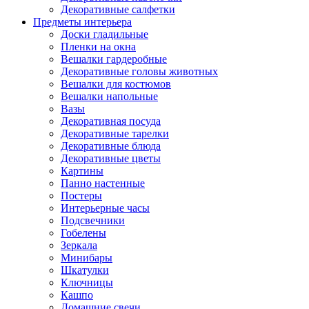
Декоративные салфетки
Предметы интерьера
Доски гладильные
Пленки на окна
Вешалки гардеробные
Декоративные головы животных
Вешалки для костюмов
Вешалки напольные
Вазы
Декоративная посуда
Декоративные тарелки
Декоративные блюда
Декоративные цветы
Картины
Панно настенные
Постеры
Интерьерные часы
Подсвечники
Гобелены
Зеркала
Минибары
Шкатулки
Ключницы
Кашпо
Домашние свечи