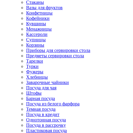
Стаканы
Вазы для фруктов
Конфетницы
Кофейники
Кувшины
Менажницы
Кассероли
Супницы
Корзины
Приборы для сервировки стола
Предметы сервировки стола
Тарелки
Турки
Фужеры
Хлебницы
Заварочные чайники
Посуда для чая
Штофы
Барная посуда
Посуда из белого фарфора
Темная посуда
Посуда в кредит
Однотонная посуда
Посуда в рассрочку
Пластиковая посуда