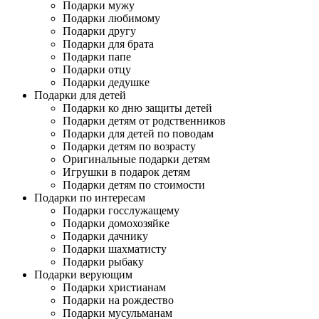
Подарки мужу
Подарки любимому
Подарки другу
Подарки для брата
Подарки папе
Подарки отцу
Подарки дедушке
Подарки для детей
Подарки ко дню защиты детей
Подарки детям от родственников
Подарки для детей по поводам
Подарки детям по возрасту
Оригинальные подарки детям
Игрушки в подарок детям
Подарки детям по стоимости
Подарки по интересам
Подарки госслужащему
Подарки домохозяйке
Подарки дачнику
Подарки шахматисту
Подарки рыбаку
Подарки верующим
Подарки христианам
Подарки на рождество
Подарки мусульманам