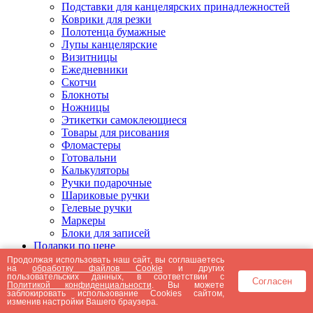
Подставки для канцелярских принадлежностей
Коврики для резки
Полотенца бумажные
Лупы канцелярские
Визитницы
Ежедневники
Скотчи
Блокноты
Ножницы
Этикетки самоклеющиеся
Товары для рисования
Фломастеры
Готовальни
Калькуляторы
Ручки подарочные
Шариковые ручки
Гелевые ручки
Маркеры
Блоки для записей
Подарки по цене
Подарки от 5000 рублей
Продолжая использовать наш сайт, вы соглашаетесь
на
обработку файлов Cookie
и других
Подарки до 5000 рублей
пользовательских данных, в соответствии с
Согласен
Подарки до 3000 рублей
Политикой конфиденциальности
. Вы можете
заблокировать использование Cookies сайтом,
Подарки до 2000 рублей
изменив настройки Вашего браузера.
Подарки до 1000 рублей