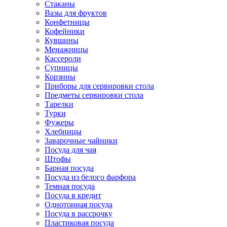
Стаканы
Вазы для фруктов
Конфетницы
Кофейники
Кувшины
Менажницы
Кассероли
Супницы
Корзины
Приборы для сервировки стола
Предметы сервировки стола
Тарелки
Турки
Фужеры
Хлебницы
Заварочные чайники
Посуда для чая
Штофы
Барная посуда
Посуда из белого фарфора
Темная посуда
Посуда в кредит
Однотонная посуда
Посуда в рассрочку
Пластиковая посуда