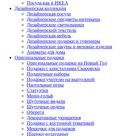
Посуда как в ИКЕА
Дизайнерская коллекция
Дизайнерская посуда
Дизайнерские предметы интерьера
Дизайнерские светильники
Дизайнерский текстиль
Дизайнерская мебель
Дизайнерские подарки и сувениры
Дизайнерские шкуры и меховые изделия
Ароматы для дома
Оригинальные подарки
Оригинальные подарки на Новый Год
Подарки с кристаллами Сваровски
Подарочные наборы
Подарки учителю на выпускной
Настольные игры
Статуэтки
Мини-гольф
Шуточные медали
Шуточные ордена
Обереги
Декоративные украшения
Подарки с восточной тематикой
Мешочки для подарков
Шарики воздушные