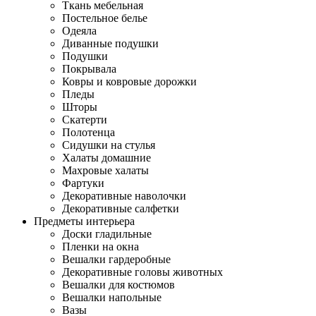
Ткань мебельная
Постельное белье
Одеяла
Диванные подушки
Подушки
Покрывала
Ковры и ковровые дорожки
Пледы
Шторы
Скатерти
Полотенца
Сидушки на стулья
Халаты домашние
Махровые халаты
Фартуки
Декоративные наволочки
Декоративные салфетки
Предметы интерьера
Доски гладильные
Пленки на окна
Вешалки гардеробные
Декоративные головы животных
Вешалки для костюмов
Вешалки напольные
Вазы