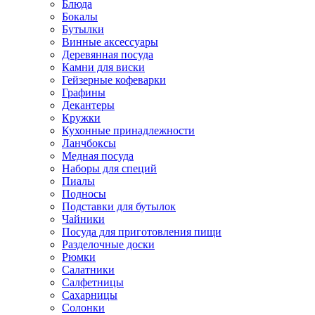
Блюда
Бокалы
Бутылки
Винные аксессуары
Деревянная посуда
Камни для виски
Гейзерные кофеварки
Графины
Декантеры
Кружки
Кухонные принадлежности
Ланчбоксы
Медная посуда
Наборы для специй
Пиалы
Подносы
Подставки для бутылок
Чайники
Посуда для приготовления пищи
Разделочные доски
Рюмки
Салатники
Салфетницы
Сахарницы
Солонки