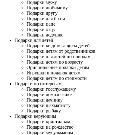
Подарки мужу
Подарки любимому
Подарки другу
Подарки для брата
Подарки папе
Подарки отцу
Подарки дедушке
Подарки для детей
Подарки ко дню защиты детей
Подарки детям от родственников
Подарки для детей по поводам
Подарки детям по возрасту
Оригинальные подарки детям
Игрушки в подарок детям
Подарки детям по стоимости
Подарки по интересам
Подарки госслужащему
Подарки домохозяйке
Подарки дачнику
Подарки шахматисту
Подарки рыбаку
Подарки верующим
Подарки христианам
Подарки на рождество
Подарки мусульманам