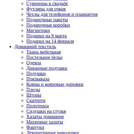
Сувениры к свадьбе
Футляры для очков
Чехлы для телефонов и планшетов
Подарочные пакеты
Подарочные коробки
Магнитики
Подарки на 8 марта
Подарки на 14 февраля
Домашний текстиль
Ткань мебельная
Постельное белье
Одеяла
Диванные подушки
Подушки
Покрывала
Ковры и ковровые дорожки
Пледы
Шторы
Скатерти
Полотенца
Сидушки на стулья
Халаты домашние
Махровые халаты
Фартуки
Декоративные наволочки