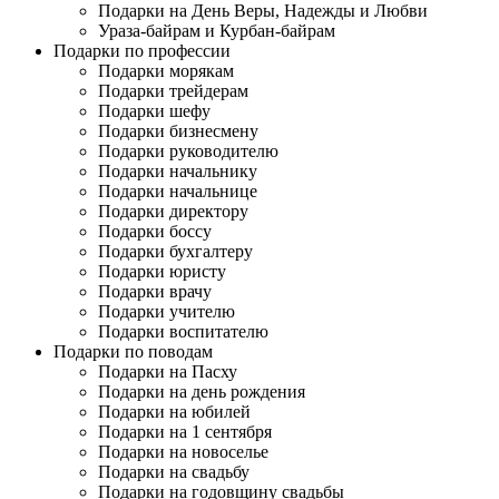
Подарки на День Веры, Надежды и Любви
Ураза-байрам и Курбан-байрам
Подарки по профессии
Подарки морякам
Подарки трейдерам
Подарки шефу
Подарки бизнесмену
Подарки руководителю
Подарки начальнику
Подарки начальнице
Подарки директору
Подарки боссу
Подарки бухгалтеру
Подарки юристу
Подарки врачу
Подарки учителю
Подарки воспитателю
Подарки по поводам
Подарки на Пасху
Подарки на день рождения
Подарки на юбилей
Подарки на 1 сентября
Подарки на новоселье
Подарки на свадьбу
Подарки на годовщину свадьбы