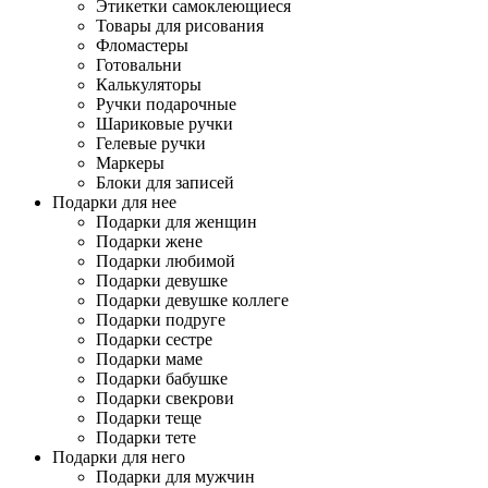
Этикетки самоклеющиеся
Товары для рисования
Фломастеры
Готовальни
Калькуляторы
Ручки подарочные
Шариковые ручки
Гелевые ручки
Маркеры
Блоки для записей
Подарки для нее
Подарки для женщин
Подарки жене
Подарки любимой
Подарки девушке
Подарки девушке коллеге
Подарки подруге
Подарки сестре
Подарки маме
Подарки бабушке
Подарки свекрови
Подарки теще
Подарки тете
Подарки для него
Подарки для мужчин