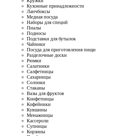
Кружки
Кухонные принадлежности
Ланчбоксы
Медная посуда
Наборы для специй
Пиалы
Подносы
Подставки для бутылок
Чайники
Посуда для приготовления пищи
Разделочные доски
Рюмки
Салатники
Салфетницы
Сахарницы
Солонки
Стаканы
Вазы для фруктов
Конфетницы
Кофейники
Кувшины
Менажницы
Кассероли
Супницы
Корзины