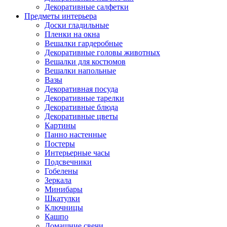
Декоративные салфетки
Предметы интерьера
Доски гладильные
Пленки на окна
Вешалки гардеробные
Декоративные головы животных
Вешалки для костюмов
Вешалки напольные
Вазы
Декоративная посуда
Декоративные тарелки
Декоративные блюда
Декоративные цветы
Картины
Панно настенные
Постеры
Интерьерные часы
Подсвечники
Гобелены
Зеркала
Минибары
Шкатулки
Ключницы
Кашпо
Домашние свечи