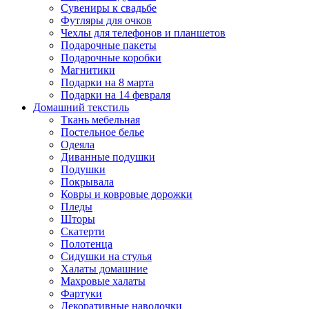
Сувениры к свадьбе
Футляры для очков
Чехлы для телефонов и планшетов
Подарочные пакеты
Подарочные коробки
Магнитики
Подарки на 8 марта
Подарки на 14 февраля
Домашний текстиль
Ткань мебельная
Постельное белье
Одеяла
Диванные подушки
Подушки
Покрывала
Ковры и ковровые дорожки
Пледы
Шторы
Скатерти
Полотенца
Сидушки на стулья
Халаты домашние
Махровые халаты
Фартуки
Декоративные наволочки