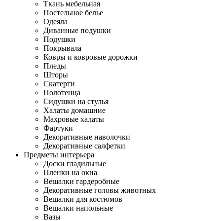
Ткань мебельная
Постельное белье
Одеяла
Диванные подушки
Подушки
Покрывала
Ковры и ковровые дорожки
Пледы
Шторы
Скатерти
Полотенца
Сидушки на стулья
Халаты домашние
Махровые халаты
Фартуки
Декоративные наволочки
Декоративные салфетки
Предметы интерьера
Доски гладильные
Пленки на окна
Вешалки гардеробные
Декоративные головы животных
Вешалки для костюмов
Вешалки напольные
Вазы