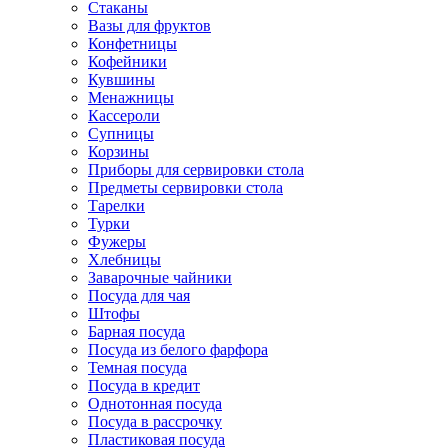
Стаканы
Вазы для фруктов
Конфетницы
Кофейники
Кувшины
Менажницы
Кассероли
Супницы
Корзины
Приборы для сервировки стола
Предметы сервировки стола
Тарелки
Турки
Фужеры
Хлебницы
Заварочные чайники
Посуда для чая
Штофы
Барная посуда
Посуда из белого фарфора
Темная посуда
Посуда в кредит
Однотонная посуда
Посуда в рассрочку
Пластиковая посуда