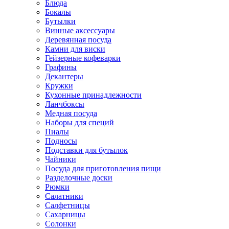
Блюда
Бокалы
Бутылки
Винные аксессуары
Деревянная посуда
Камни для виски
Гейзерные кофеварки
Графины
Декантеры
Кружки
Кухонные принадлежности
Ланчбоксы
Медная посуда
Наборы для специй
Пиалы
Подносы
Подставки для бутылок
Чайники
Посуда для приготовления пищи
Разделочные доски
Рюмки
Салатники
Салфетницы
Сахарницы
Солонки