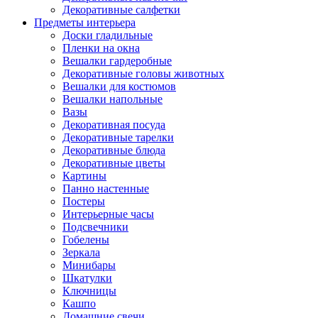
Декоративные салфетки
Предметы интерьера
Доски гладильные
Пленки на окна
Вешалки гардеробные
Декоративные головы животных
Вешалки для костюмов
Вешалки напольные
Вазы
Декоративная посуда
Декоративные тарелки
Декоративные блюда
Декоративные цветы
Картины
Панно настенные
Постеры
Интерьерные часы
Подсвечники
Гобелены
Зеркала
Минибары
Шкатулки
Ключницы
Кашпо
Домашние свечи