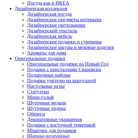
Посуда как в ИКЕА
Дизайнерская коллекция
Дизайнерская посуда
Дизайнерские предметы интерьера
Дизайнерские светильники
Дизайнерский текстиль
Дизайнерская мебель
Дизайнерские подарки и сувениры
Дизайнерские шкуры и меховые изделия
Ароматы для дома
Оригинальные подарки
Оригинальные подарки на Новый Год
Подарки с кристаллами Сваровски
Подарочные наборы
Подарки учителю на выпускной
Настольные игры
Статуэтки
Мини-гольф
Шуточные медали
Шуточные ордена
Обереги
Декоративные украшения
Подарки с восточной тематикой
Мешочки для подарков
Шарики воздушные