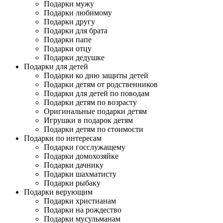
Подарки мужу
Подарки любимому
Подарки другу
Подарки для брата
Подарки папе
Подарки отцу
Подарки дедушке
Подарки для детей
Подарки ко дню защиты детей
Подарки детям от родственников
Подарки для детей по поводам
Подарки детям по возрасту
Оригинальные подарки детям
Игрушки в подарок детям
Подарки детям по стоимости
Подарки по интересам
Подарки госслужащему
Подарки домохозяйке
Подарки дачнику
Подарки шахматисту
Подарки рыбаку
Подарки верующим
Подарки христианам
Подарки на рождество
Подарки мусульманам