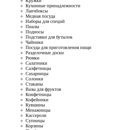
Кружки
Кухонные принадлежности
Ланчбоксы
Медная посуда
Наборы для специй
Пиалы
Подносы
Подставки для бутылок
Чайники
Посуда для приготовления пищи
Разделочные доски
Рюмки
Салатники
Салфетницы
Сахарницы
Солонки
Стаканы
Вазы для фруктов
Конфетницы
Кофейники
Кувшины
Менажницы
Кассероли
Супницы
Корзины