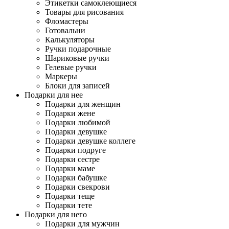
Этикетки самоклеющиеся
Товары для рисования
Фломастеры
Готовальни
Калькуляторы
Ручки подарочные
Шариковые ручки
Гелевые ручки
Маркеры
Блоки для записей
Подарки для нее
Подарки для женщин
Подарки жене
Подарки любимой
Подарки девушке
Подарки девушке коллеге
Подарки подруге
Подарки сестре
Подарки маме
Подарки бабушке
Подарки свекрови
Подарки теще
Подарки тете
Подарки для него
Подарки для мужчин