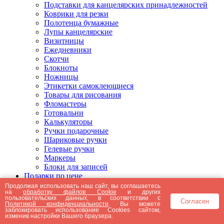
Подставки для канцелярских принадлежностей
Коврики для резки
Полотенца бумажные
Лупы канцелярские
Визитницы
Ежедневники
Скотчи
Блокноты
Ножницы
Этикетки самоклеющиеся
Товары для рисования
Фломастеры
Готовальни
Калькуляторы
Ручки подарочные
Шариковые ручки
Гелевые ручки
Маркеры
Блоки для записей
Подарки по цене
Подарки от 5000 рублей
Продолжая использовать наш сайт, вы соглашаетесь
на
обработку файлов Cookie
и других
Подарки до 5000 рублей
пользовательских данных, в соответствии с
Согласен
Подарки до 3000 рублей
Политикой конфиденциальности
. Вы можете
заблокировать использование Cookies сайтом,
Подарки до 2000 рублей
изменив настройки Вашего браузера.
Подарки до 1000 рублей