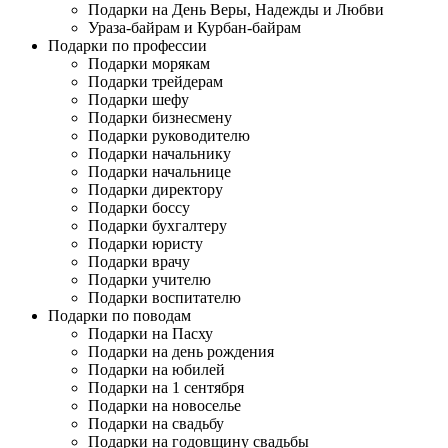
Подарки на День Веры, Надежды и Любви
Ураза-байрам и Курбан-байрам
Подарки по профессии
Подарки морякам
Подарки трейдерам
Подарки шефу
Подарки бизнесмену
Подарки руководителю
Подарки начальнику
Подарки начальнице
Подарки директору
Подарки боссу
Подарки бухгалтеру
Подарки юристу
Подарки врачу
Подарки учителю
Подарки воспитателю
Подарки по поводам
Подарки на Пасху
Подарки на день рождения
Подарки на юбилей
Подарки на 1 сентября
Подарки на новоселье
Подарки на свадьбу
Подарки на годовщину свадьбы