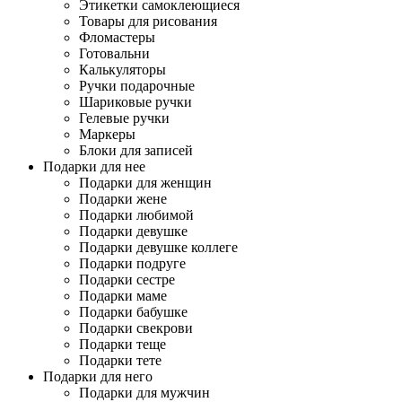
Этикетки самоклеющиеся
Товары для рисования
Фломастеры
Готовальни
Калькуляторы
Ручки подарочные
Шариковые ручки
Гелевые ручки
Маркеры
Блоки для записей
Подарки для нее
Подарки для женщин
Подарки жене
Подарки любимой
Подарки девушке
Подарки девушке коллеге
Подарки подруге
Подарки сестре
Подарки маме
Подарки бабушке
Подарки свекрови
Подарки теще
Подарки тете
Подарки для него
Подарки для мужчин