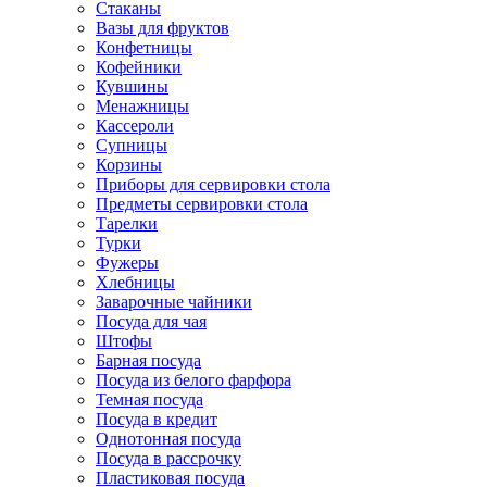
Стаканы
Вазы для фруктов
Конфетницы
Кофейники
Кувшины
Менажницы
Кассероли
Супницы
Корзины
Приборы для сервировки стола
Предметы сервировки стола
Тарелки
Турки
Фужеры
Хлебницы
Заварочные чайники
Посуда для чая
Штофы
Барная посуда
Посуда из белого фарфора
Темная посуда
Посуда в кредит
Однотонная посуда
Посуда в рассрочку
Пластиковая посуда