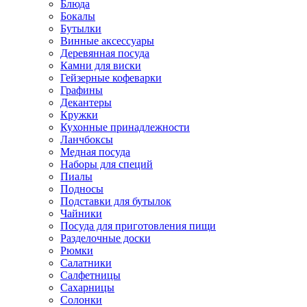
Блюда
Бокалы
Бутылки
Винные аксессуары
Деревянная посуда
Камни для виски
Гейзерные кофеварки
Графины
Декантеры
Кружки
Кухонные принадлежности
Ланчбоксы
Медная посуда
Наборы для специй
Пиалы
Подносы
Подставки для бутылок
Чайники
Посуда для приготовления пищи
Разделочные доски
Рюмки
Салатники
Салфетницы
Сахарницы
Солонки