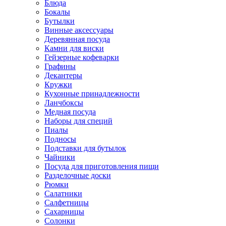
Блюда
Бокалы
Бутылки
Винные аксессуары
Деревянная посуда
Камни для виски
Гейзерные кофеварки
Графины
Декантеры
Кружки
Кухонные принадлежности
Ланчбоксы
Медная посуда
Наборы для специй
Пиалы
Подносы
Подставки для бутылок
Чайники
Посуда для приготовления пищи
Разделочные доски
Рюмки
Салатники
Салфетницы
Сахарницы
Солонки