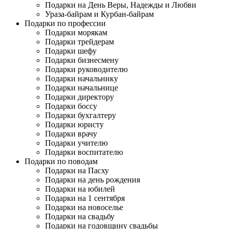
Подарки на День Веры, Надежды и Любви
Ураза-байрам и Курбан-байрам
Подарки по профессии
Подарки морякам
Подарки трейдерам
Подарки шефу
Подарки бизнесмену
Подарки руководителю
Подарки начальнику
Подарки начальнице
Подарки директору
Подарки боссу
Подарки бухгалтеру
Подарки юристу
Подарки врачу
Подарки учителю
Подарки воспитателю
Подарки по поводам
Подарки на Пасху
Подарки на день рождения
Подарки на юбилей
Подарки на 1 сентября
Подарки на новоселье
Подарки на свадьбу
Подарки на годовщину свадьбы