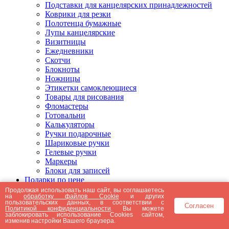
Подставки для канцелярских принадлежностей
Коврики для резки
Полотенца бумажные
Лупы канцелярские
Визитницы
Ежедневники
Скотчи
Блокноты
Ножницы
Этикетки самоклеющиеся
Товары для рисования
Фломастеры
Готовальни
Калькуляторы
Ручки подарочные
Шариковые ручки
Гелевые ручки
Маркеры
Блоки для записей
Подарки по цене
Подарки от 5000 рублей
Продолжая использовать наш сайт, вы соглашаетесь
на
обработку файлов Cookie
и других
Подарки до 5000 рублей
пользовательских данных, в соответствии с
Согласен
Подарки до 3000 рублей
Политикой конфиденциальности
. Вы можете
заблокировать использование Cookies сайтом,
Подарки до 2000 рублей
изменив настройки Вашего браузера.
Подарки до 1000 рублей