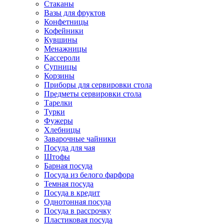
Стаканы
Вазы для фруктов
Конфетницы
Кофейники
Кувшины
Менажницы
Кассероли
Супницы
Корзины
Приборы для сервировки стола
Предметы сервировки стола
Тарелки
Турки
Фужеры
Хлебницы
Заварочные чайники
Посуда для чая
Штофы
Барная посуда
Посуда из белого фарфора
Темная посуда
Посуда в кредит
Однотонная посуда
Посуда в рассрочку
Пластиковая посуда