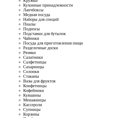
Кружки
Кухонные принадлежности
Ланчбоксы
Медная посуда
Наборы для специй
Пиалы
Подносы
Подставки для бутылок
Чайники
Посуда для приготовления пищи
Разделочные доски
Рюмки
Салатники
Салфетницы
Сахарницы
Солонки
Стаканы
Вазы для фруктов
Конфетницы
Кофейники
Кувшины
Менажницы
Кассероли
Супницы
Корзины