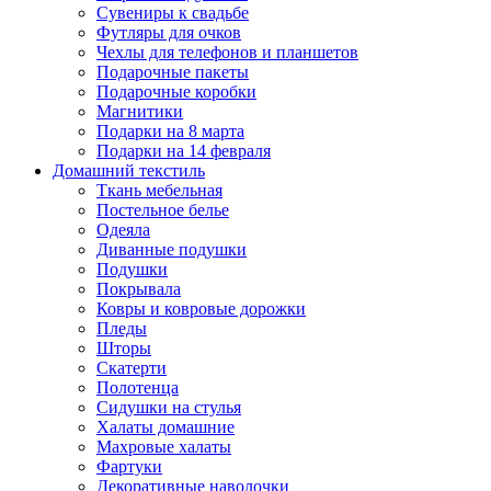
Сувениры к свадьбе
Футляры для очков
Чехлы для телефонов и планшетов
Подарочные пакеты
Подарочные коробки
Магнитики
Подарки на 8 марта
Подарки на 14 февраля
Домашний текстиль
Ткань мебельная
Постельное белье
Одеяла
Диванные подушки
Подушки
Покрывала
Ковры и ковровые дорожки
Пледы
Шторы
Скатерти
Полотенца
Сидушки на стулья
Халаты домашние
Махровые халаты
Фартуки
Декоративные наволочки