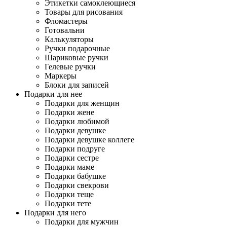
Этикетки самоклеющиеся
Товары для рисования
Фломастеры
Готовальни
Калькуляторы
Ручки подарочные
Шариковые ручки
Гелевые ручки
Маркеры
Блоки для записей
Подарки для нее
Подарки для женщин
Подарки жене
Подарки любимой
Подарки девушке
Подарки девушке коллеге
Подарки подруге
Подарки сестре
Подарки маме
Подарки бабушке
Подарки свекрови
Подарки теще
Подарки тете
Подарки для него
Подарки для мужчин