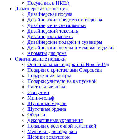
Посуда как в ИКЕА
Дизайнерская коллекция
Дизайнерская посуда
Дизайнерские предметы интерьера
Дизайнерские светильники
Дизайнерский текстиль
Дизайнерская мебель
Дизайнерские подарки и сувениры
Дизайнерские шкуры и меховые изделия
Ароматы для дома
Оригинальные подарки
Оригинальные подарки на Новый Год
Подарки с кристаллами Сваровски
Подарочные наборы
Подарки учителю на выпускной
Настольные игры
Статуэтки
Мини-гольф
Шуточные медали
Шуточные ордена
Обереги
Декоративные украшения
Подарки с восточной тематикой
Мешочки для подарков
Шарики воздушные