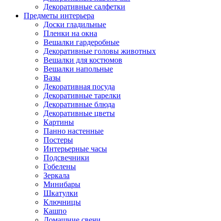
Декоративные салфетки
Предметы интерьера
Доски гладильные
Пленки на окна
Вешалки гардеробные
Декоративные головы животных
Вешалки для костюмов
Вешалки напольные
Вазы
Декоративная посуда
Декоративные тарелки
Декоративные блюда
Декоративные цветы
Картины
Панно настенные
Постеры
Интерьерные часы
Подсвечники
Гобелены
Зеркала
Минибары
Шкатулки
Ключницы
Кашпо
Домашние свечи