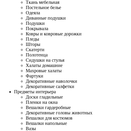
Ткань мебельная
Постельное белье
Одеяла
Диванные подушки
Подушки
Покрывала
Ковры и ковровые дорожки
Пледы
Шторы
Скатерти
Полотенца
Сидушки на стулья
Халаты домашние
Махровые халаты
Фартуки
Декоративные наволочки
Декоративные салфетки
Предметы интерьера
Доски гладильные
Пленки на окна
Вешалки гардеробные
Декоративные головы животных
Вешалки для костюмов
Вешалки напольные
Вазы