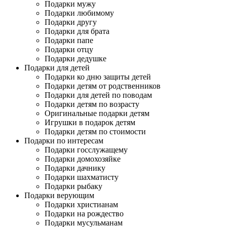
Подарки мужу
Подарки любимому
Подарки другу
Подарки для брата
Подарки папе
Подарки отцу
Подарки дедушке
Подарки для детей
Подарки ко дню защиты детей
Подарки детям от родственников
Подарки для детей по поводам
Подарки детям по возрасту
Оригинальные подарки детям
Игрушки в подарок детям
Подарки детям по стоимости
Подарки по интересам
Подарки госслужащему
Подарки домохозяйке
Подарки дачнику
Подарки шахматисту
Подарки рыбаку
Подарки верующим
Подарки христианам
Подарки на рождество
Подарки мусульманам