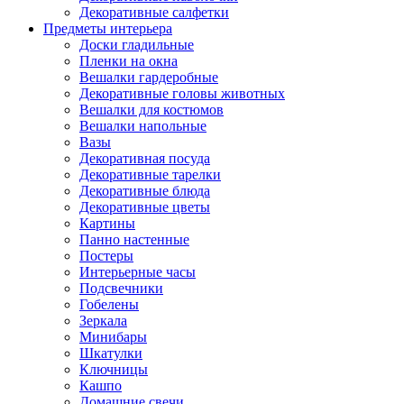
Декоративные салфетки
Предметы интерьера
Доски гладильные
Пленки на окна
Вешалки гардеробные
Декоративные головы животных
Вешалки для костюмов
Вешалки напольные
Вазы
Декоративная посуда
Декоративные тарелки
Декоративные блюда
Декоративные цветы
Картины
Панно настенные
Постеры
Интерьерные часы
Подсвечники
Гобелены
Зеркала
Минибары
Шкатулки
Ключницы
Кашпо
Домашние свечи