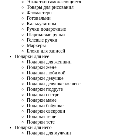
Этикетки самоклеющиеся
Товары для рисования
Фломастеры
Готовальни
Калькуляторы
Ручки подарочные
Шариковые ручки
Гелевые ручки
Маркеры
Блоки для записей
Подарки для нее
Подарки для женщин
Подарки жене
Подарки любимой
Подарки девушке
Подарки девушке коллеге
Подарки подруге
Подарки сестре
Подарки маме
Подарки бабушке
Подарки свекрови
Подарки теще
Подарки тете
Подарки для него
Подарки для мужчин