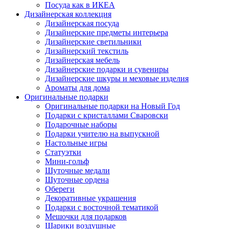
Посуда как в ИКЕА
Дизайнерская коллекция
Дизайнерская посуда
Дизайнерские предметы интерьера
Дизайнерские светильники
Дизайнерский текстиль
Дизайнерская мебель
Дизайнерские подарки и сувениры
Дизайнерские шкуры и меховые изделия
Ароматы для дома
Оригинальные подарки
Оригинальные подарки на Новый Год
Подарки с кристаллами Сваровски
Подарочные наборы
Подарки учителю на выпускной
Настольные игры
Статуэтки
Мини-гольф
Шуточные медали
Шуточные ордена
Обереги
Декоративные украшения
Подарки с восточной тематикой
Мешочки для подарков
Шарики воздушные