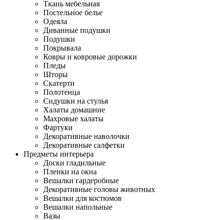
Ткань мебельная
Постельное белье
Одеяла
Диванные подушки
Подушки
Покрывала
Ковры и ковровые дорожки
Пледы
Шторы
Скатерти
Полотенца
Сидушки на стулья
Халаты домашние
Махровые халаты
Фартуки
Декоративные наволочки
Декоративные салфетки
Предметы интерьера
Доски гладильные
Пленки на окна
Вешалки гардеробные
Декоративные головы животных
Вешалки для костюмов
Вешалки напольные
Вазы