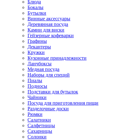
Блюда
Бокалы
Бутылки
Винные аксессуары
Деревянная посуда
Камни для виски
Гейзерные кофеварки
Графины
Декантеры
Кружки
Кухонные принадлежности
Ланчбоксы
Медная посуда
Наборы для специй
Пиалы
Подносы
Подставки для бутылок
Чайники
Посуда для приготовления пищи
Разделочные доски
Рюмки
Салатники
Салфетницы
Сахарницы
Солонки