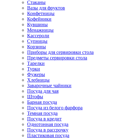
Стаканы
Вазы для фруктов
Конфетницы
Кофейники
Кувшины
Менажницы
Кассероли
Супницы
Корзины
Приборы для сервировки стола
Предметы сервировки стола
Тарелки
Турки
Фужеры
Хлебницы
Заварочные чайники
Посуда для чая
Штофы
Барная посуда
Посуда из белого фарфора
Темная посуда
Посуда в кредит
Однотонная посуда
Посуда в рассрочку
Пластиковая посуда