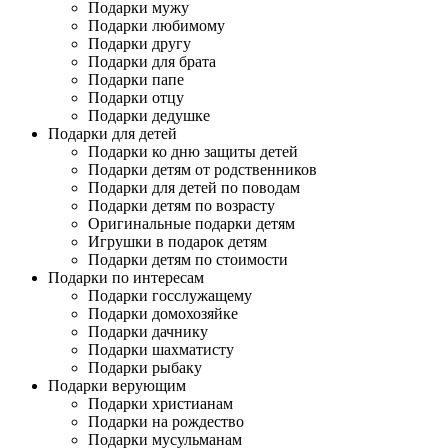
Подарки мужу
Подарки любимому
Подарки другу
Подарки для брата
Подарки папе
Подарки отцу
Подарки дедушке
Подарки для детей
Подарки ко дню защиты детей
Подарки детям от родственников
Подарки для детей по поводам
Подарки детям по возрасту
Оригинальные подарки детям
Игрушки в подарок детям
Подарки детям по стоимости
Подарки по интересам
Подарки госслужащему
Подарки домохозяйке
Подарки дачнику
Подарки шахматисту
Подарки рыбаку
Подарки верующим
Подарки христианам
Подарки на рождество
Подарки мусульманам