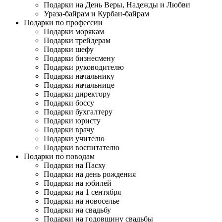
Подарки на День Веры, Надежды и Любви
Ураза-байрам и Курбан-байрам
Подарки по профессии
Подарки морякам
Подарки трейдерам
Подарки шефу
Подарки бизнесмену
Подарки руководителю
Подарки начальнику
Подарки начальнице
Подарки директору
Подарки боссу
Подарки бухгалтеру
Подарки юристу
Подарки врачу
Подарки учителю
Подарки воспитателю
Подарки по поводам
Подарки на Пасху
Подарки на день рождения
Подарки на юбилей
Подарки на 1 сентября
Подарки на новоселье
Подарки на свадьбу
Подарки на годовщину свадьбы