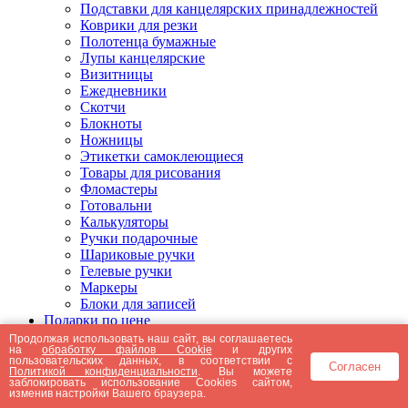
Подставки для канцелярских принадлежностей
Коврики для резки
Полотенца бумажные
Лупы канцелярские
Визитницы
Ежедневники
Скотчи
Блокноты
Ножницы
Этикетки самоклеющиеся
Товары для рисования
Фломастеры
Готовальни
Калькуляторы
Ручки подарочные
Шариковые ручки
Гелевые ручки
Маркеры
Блоки для записей
Подарки по цене
Подарки от 5000 рублей
Продолжая использовать наш сайт, вы соглашаетесь
на
обработку файлов Cookie
и других
Подарки до 5000 рублей
пользовательских данных, в соответствии с
Согласен
Подарки до 3000 рублей
Политикой конфиденциальности
. Вы можете
заблокировать использование Cookies сайтом,
Подарки до 2000 рублей
изменив настройки Вашего браузера.
Подарки до 1000 рублей