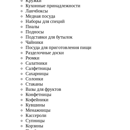
Кружки
Кухонные принадлежности
Ланчбоксы
Медная посуда
Наборы для специй
Пиалы
Подносы
Подставки для бутылок
Чайники
Посуда для приготовления пищи
Разделочные доски
Рюмки
Салатники
Салфетницы
Сахарницы
Солонки
Стаканы
Вазы для фруктов
Конфетницы
Кофейники
Кувшины
Менажницы
Кассероли
Супницы
Корзины