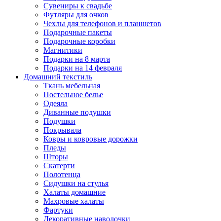
Сувениры к свадьбе
Футляры для очков
Чехлы для телефонов и планшетов
Подарочные пакеты
Подарочные коробки
Магнитики
Подарки на 8 марта
Подарки на 14 февраля
Домашний текстиль
Ткань мебельная
Постельное белье
Одеяла
Диванные подушки
Подушки
Покрывала
Ковры и ковровые дорожки
Пледы
Шторы
Скатерти
Полотенца
Сидушки на стулья
Халаты домашние
Махровые халаты
Фартуки
Декоративные наволочки