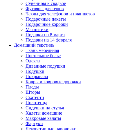
Сувениры к свадьбе
Футляры для очков
Чехлы для телефонов и планшетов
Подарочные пакеты
Подарочные коробки
Магнитики
Подарки на 8 марта
Подарки на 14 февраля
Домашний текстиль
Ткань мебельная
Постельное белье
Одеяла
Диванные подушки
Подушки
Покрывала
Ковры и ковровые дорожки
Пледы
Шторы
Скатерти
Полотенца
Сидушки на стулья
Халаты домашние
Махровые халаты
Фартуки
Декоративные наволочки