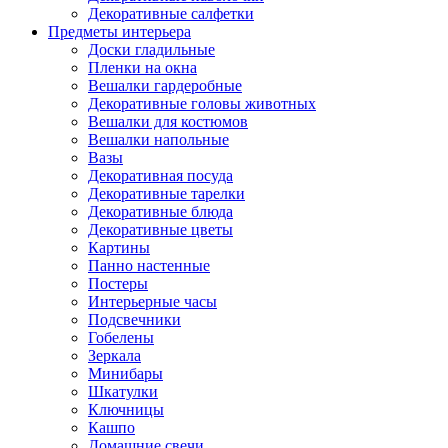
Декоративные салфетки
Предметы интерьера
Доски гладильные
Пленки на окна
Вешалки гардеробные
Декоративные головы животных
Вешалки для костюмов
Вешалки напольные
Вазы
Декоративная посуда
Декоративные тарелки
Декоративные блюда
Декоративные цветы
Картины
Панно настенные
Постеры
Интерьерные часы
Подсвечники
Гобелены
Зеркала
Минибары
Шкатулки
Ключницы
Кашпо
Домашние свечи