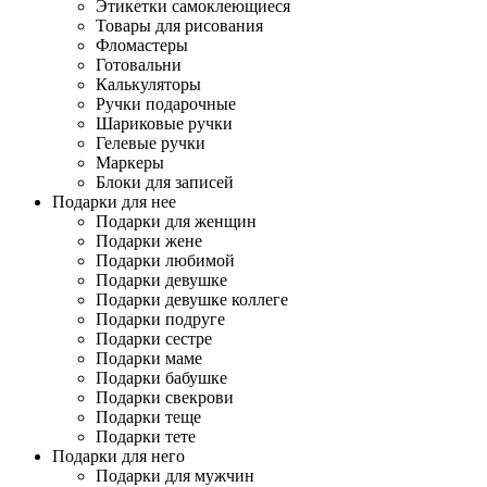
Этикетки самоклеющиеся
Товары для рисования
Фломастеры
Готовальни
Калькуляторы
Ручки подарочные
Шариковые ручки
Гелевые ручки
Маркеры
Блоки для записей
Подарки для нее
Подарки для женщин
Подарки жене
Подарки любимой
Подарки девушке
Подарки девушке коллеге
Подарки подруге
Подарки сестре
Подарки маме
Подарки бабушке
Подарки свекрови
Подарки теще
Подарки тете
Подарки для него
Подарки для мужчин