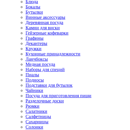
Блюда
Бокалы
Бутылки
Винные аксессуары
Деревянная посуда
Камни для виски
Гейзерные кофеварки
Графины
Декантеры
Кружки
Кухонные принадлежности
Ланчбоксы
Медная посуда
Наборы для специй
Пиалы
Подносы
Подставки для бутылок
Чайники
Посуда для приготовления пищи
Разделочные доски
Рюмки
Салатники
Салфетницы
Сахарницы
Солонки