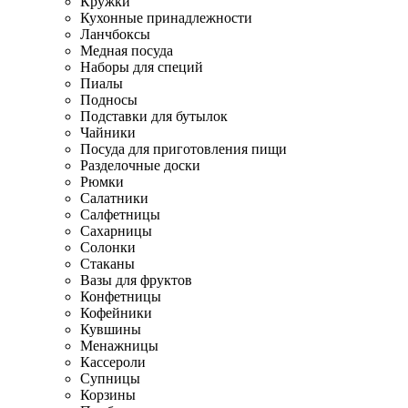
Кружки
Кухонные принадлежности
Ланчбоксы
Медная посуда
Наборы для специй
Пиалы
Подносы
Подставки для бутылок
Чайники
Посуда для приготовления пищи
Разделочные доски
Рюмки
Салатники
Салфетницы
Сахарницы
Солонки
Стаканы
Вазы для фруктов
Конфетницы
Кофейники
Кувшины
Менажницы
Кассероли
Супницы
Корзины