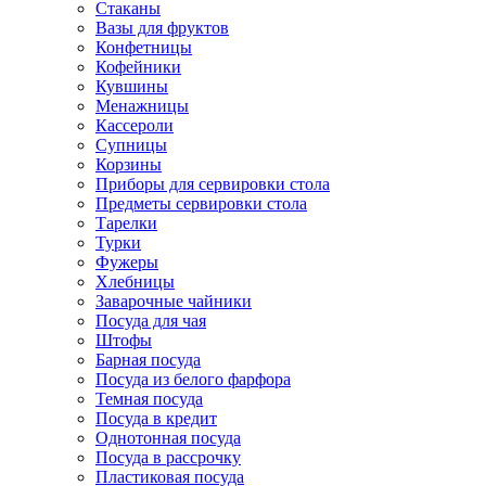
Стаканы
Вазы для фруктов
Конфетницы
Кофейники
Кувшины
Менажницы
Кассероли
Супницы
Корзины
Приборы для сервировки стола
Предметы сервировки стола
Тарелки
Турки
Фужеры
Хлебницы
Заварочные чайники
Посуда для чая
Штофы
Барная посуда
Посуда из белого фарфора
Темная посуда
Посуда в кредит
Однотонная посуда
Посуда в рассрочку
Пластиковая посуда