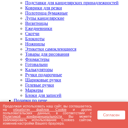
Подставки для канцелярских принадлежностей
Коврики для резки
Полотенца бумажные
Лупы канцелярские
Визитницы
Ежедневники
Скотчи
Блокноты
Ножницы
Этикетки самоклеющиеся
Товары для рисования
Фломастеры
Готовальни
Калькуляторы
Ручки подарочные
Шариковые ручки
Гелевые ручки
Маркеры
Блоки для записей
Подарки по цене
Подарки от 5000 рублей
Продолжая использовать наш сайт, вы соглашаетесь
на
обработку файлов Cookie
и других
Подарки до 5000 рублей
пользовательских данных, в соответствии с
Согласен
Подарки до 3000 рублей
Политикой конфиденциальности
. Вы можете
заблокировать использование Cookies сайтом,
Подарки до 2000 рублей
изменив настройки Вашего браузера.
Подарки до 1000 рублей