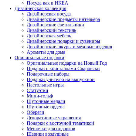
Посуда как в ИКЕА
Дизайнерская коллекция
Дизайнерская посуда
Дизайнерские предметы интерьера
Дизайнерские светильники
Дизайнерский текстиль
Дизайнерская мебель
Дизайнерские подарки и сувениры
Дизайнерские шкуры и меховые изделия
Ароматы для дома
Оригинальные подарки
Оригинальные подарки на Новый Год
Подарки с кристаллами Сваровски
Подарочные наборы
Подарки учителю на выпускной
Настольные игры
Статуэтки
Мини-гольф
Шуточные медали
Шуточные ордена
Обереги
Декоративные украшения
Подарки с восточной тематикой
Мешочки для подарков
Шарики воздушные