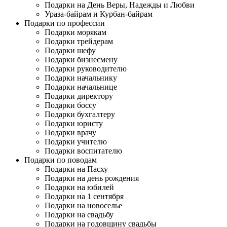
Подарки на День Веры, Надежды и Любви
Ураза-байрам и Курбан-байрам
Подарки по профессии
Подарки морякам
Подарки трейдерам
Подарки шефу
Подарки бизнесмену
Подарки руководителю
Подарки начальнику
Подарки начальнице
Подарки директору
Подарки боссу
Подарки бухгалтеру
Подарки юристу
Подарки врачу
Подарки учителю
Подарки воспитателю
Подарки по поводам
Подарки на Пасху
Подарки на день рождения
Подарки на юбилей
Подарки на 1 сентября
Подарки на новоселье
Подарки на свадьбу
Подарки на годовщину свадьбы