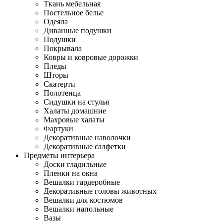
Ткань мебельная
Постельное белье
Одеяла
Диванные подушки
Подушки
Покрывала
Ковры и ковровые дорожки
Пледы
Шторы
Скатерти
Полотенца
Сидушки на стулья
Халаты домашние
Махровые халаты
Фартуки
Декоративные наволочки
Декоративные салфетки
Предметы интерьера
Доски гладильные
Пленки на окна
Вешалки гардеробные
Декоративные головы животных
Вешалки для костюмов
Вешалки напольные
Вазы