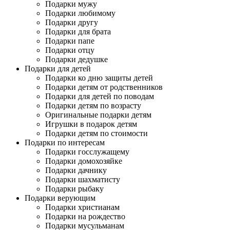
Подарки мужу
Подарки любимому
Подарки другу
Подарки для брата
Подарки папе
Подарки отцу
Подарки дедушке
Подарки для детей
Подарки ко дню защиты детей
Подарки детям от родственников
Подарки для детей по поводам
Подарки детям по возрасту
Оригинальные подарки детям
Игрушки в подарок детям
Подарки детям по стоимости
Подарки по интересам
Подарки госслужащему
Подарки домохозяйке
Подарки дачнику
Подарки шахматисту
Подарки рыбаку
Подарки верующим
Подарки христианам
Подарки на рождество
Подарки мусульманам