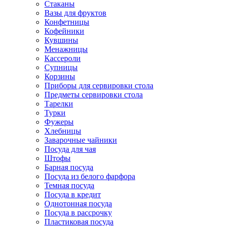
Стаканы
Вазы для фруктов
Конфетницы
Кофейники
Кувшины
Менажницы
Кассероли
Супницы
Корзины
Приборы для сервировки стола
Предметы сервировки стола
Тарелки
Турки
Фужеры
Хлебницы
Заварочные чайники
Посуда для чая
Штофы
Барная посуда
Посуда из белого фарфора
Темная посуда
Посуда в кредит
Однотонная посуда
Посуда в рассрочку
Пластиковая посуда