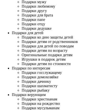
Подарки мужу
Подарки любимому
Подарки другу
Подарки для брата
Подарки папе
Подарки отцу
Подарки дедушке
Подарки для детей
Подарки ко дню защиты детей
Подарки детям от родственников
Подарки для детей по поводам
Подарки детям по возрасту
Оригинальные подарки детям
Игрушки в подарок детям
Подарки детям по стоимости
Подарки по интересам
Подарки госслужащему
Подарки домохозяйке
Подарки дачнику
Подарки шахматисту
Подарки рыбаку
Подарки верующим
Подарки христианам
Подарки на рождество
Подарки мусульманам