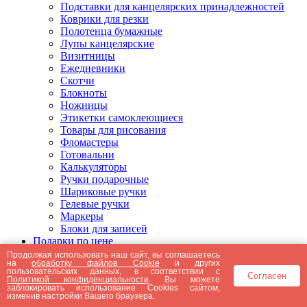
Подставки для канцелярских принадлежностей
Коврики для резки
Полотенца бумажные
Лупы канцелярские
Визитницы
Ежедневники
Скотчи
Блокноты
Ножницы
Этикетки самоклеющиеся
Товары для рисования
Фломастеры
Готовальни
Калькуляторы
Ручки подарочные
Шариковые ручки
Гелевые ручки
Маркеры
Блоки для записей
Подарки по цене
Подарки от 5000 рублей
Продолжая использовать наш сайт, вы соглашаетесь
на
обработку файлов Cookie
и других
Подарки до 5000 рублей
пользовательских данных, в соответствии с
Согласен
Подарки до 3000 рублей
Политикой конфиденциальности
. Вы можете
заблокировать использование Cookies сайтом,
Подарки до 2000 рублей
изменив настройки Вашего браузера.
Подарки до 1000 рублей