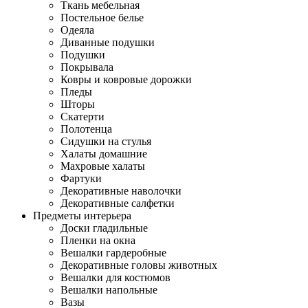
Ткань мебельная
Постельное белье
Одеяла
Диванные подушки
Подушки
Покрывала
Ковры и ковровые дорожки
Пледы
Шторы
Скатерти
Полотенца
Сидушки на стулья
Халаты домашние
Махровые халаты
Фартуки
Декоративные наволочки
Декоративные салфетки
Предметы интерьера
Доски гладильные
Пленки на окна
Вешалки гардеробные
Декоративные головы животных
Вешалки для костюмов
Вешалки напольные
Вазы