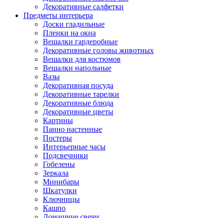
Декоративные салфетки
Предметы интерьера
Доски гладильные
Пленки на окна
Вешалки гардеробные
Декоративные головы животных
Вешалки для костюмов
Вешалки напольные
Вазы
Декоративная посуда
Декоративные тарелки
Декоративные блюда
Декоративные цветы
Картины
Панно настенные
Постеры
Интерьерные часы
Подсвечники
Гобелены
Зеркала
Минибары
Шкатулки
Ключницы
Кашпо
Домашние свечи