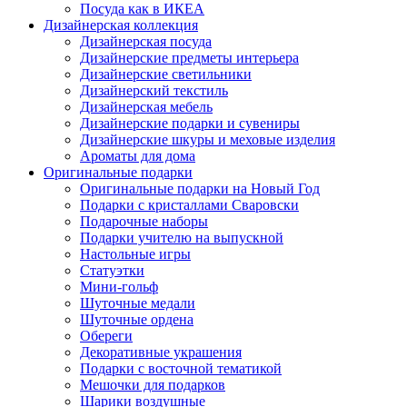
Посуда как в ИКЕА
Дизайнерская коллекция
Дизайнерская посуда
Дизайнерские предметы интерьера
Дизайнерские светильники
Дизайнерский текстиль
Дизайнерская мебель
Дизайнерские подарки и сувениры
Дизайнерские шкуры и меховые изделия
Ароматы для дома
Оригинальные подарки
Оригинальные подарки на Новый Год
Подарки с кристаллами Сваровски
Подарочные наборы
Подарки учителю на выпускной
Настольные игры
Статуэтки
Мини-гольф
Шуточные медали
Шуточные ордена
Обереги
Декоративные украшения
Подарки с восточной тематикой
Мешочки для подарков
Шарики воздушные