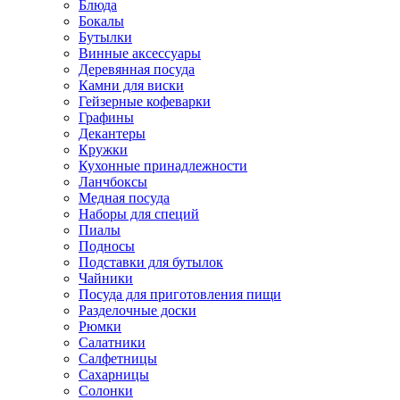
Блюда
Бокалы
Бутылки
Винные аксессуары
Деревянная посуда
Камни для виски
Гейзерные кофеварки
Графины
Декантеры
Кружки
Кухонные принадлежности
Ланчбоксы
Медная посуда
Наборы для специй
Пиалы
Подносы
Подставки для бутылок
Чайники
Посуда для приготовления пищи
Разделочные доски
Рюмки
Салатники
Салфетницы
Сахарницы
Солонки