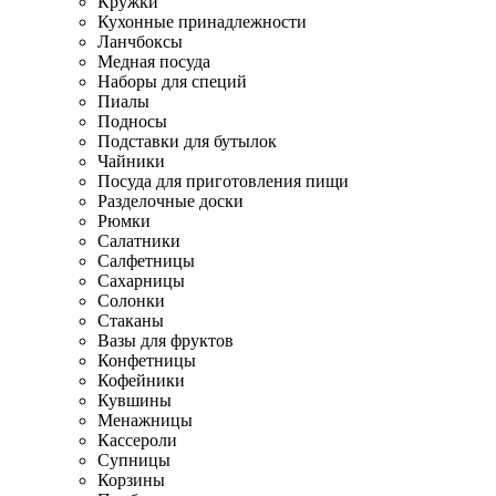
Кружки
Кухонные принадлежности
Ланчбоксы
Медная посуда
Наборы для специй
Пиалы
Подносы
Подставки для бутылок
Чайники
Посуда для приготовления пищи
Разделочные доски
Рюмки
Салатники
Салфетницы
Сахарницы
Солонки
Стаканы
Вазы для фруктов
Конфетницы
Кофейники
Кувшины
Менажницы
Кассероли
Супницы
Корзины