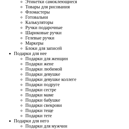
Этикетки самоклеющиеся
Товары для рисования
Фломастеры
Готовальни
Калькуляторы
Ручки подарочные
Шариковые ручки
Гелевые ручки
Маркеры
Блоки для записей
Подарки для нее
Подарки для женщин
Подарки жене
Подарки любимой
Подарки девушке
Подарки девушке коллеге
Подарки подруге
Подарки сестре
Подарки маме
Подарки бабушке
Подарки свекрови
Подарки теще
Подарки тете
Подарки для него
Подарки для мужчин