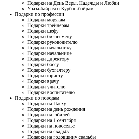
Подарки на День Веры, Надежды и Любви
Ураза-байрам и Курбан-байрам
Подарки по профессии
Подарки морякам
Подарки трейдерам
Подарки шефу
Подарки бизнесмену
Подарки руководителю
Подарки начальнику
Подарки начальнице
Подарки директору
Подарки боссу
Подарки бухгалтеру
Подарки юристу
Подарки врачу
Подарки учителю
Подарки воспитателю
Подарки по поводам
Подарки на Пасху
Подарки на день рождения
Подарки на юбилей
Подарки на 1 сентября
Подарки на новоселье
Подарки на свадьбу
Подарки на годовщину свадьбы