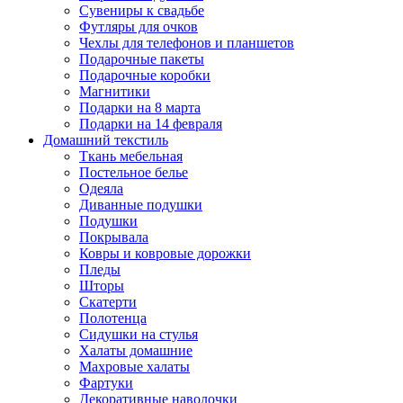
Сувениры к свадьбе
Футляры для очков
Чехлы для телефонов и планшетов
Подарочные пакеты
Подарочные коробки
Магнитики
Подарки на 8 марта
Подарки на 14 февраля
Домашний текстиль
Ткань мебельная
Постельное белье
Одеяла
Диванные подушки
Подушки
Покрывала
Ковры и ковровые дорожки
Пледы
Шторы
Скатерти
Полотенца
Сидушки на стулья
Халаты домашние
Махровые халаты
Фартуки
Декоративные наволочки