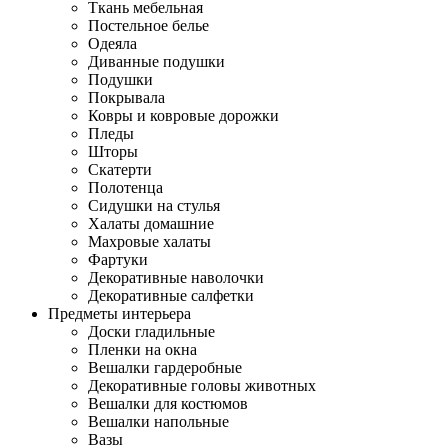
Ткань мебельная
Постельное белье
Одеяла
Диванные подушки
Подушки
Покрывала
Ковры и ковровые дорожки
Пледы
Шторы
Скатерти
Полотенца
Сидушки на стулья
Халаты домашние
Махровые халаты
Фартуки
Декоративные наволочки
Декоративные салфетки
Предметы интерьера
Доски гладильные
Пленки на окна
Вешалки гардеробные
Декоративные головы животных
Вешалки для костюмов
Вешалки напольные
Вазы