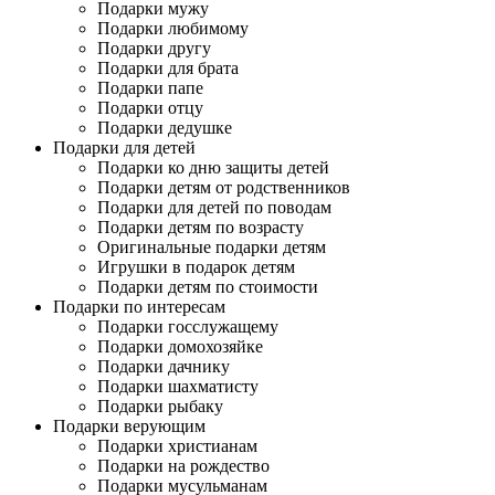
Подарки мужу
Подарки любимому
Подарки другу
Подарки для брата
Подарки папе
Подарки отцу
Подарки дедушке
Подарки для детей
Подарки ко дню защиты детей
Подарки детям от родственников
Подарки для детей по поводам
Подарки детям по возрасту
Оригинальные подарки детям
Игрушки в подарок детям
Подарки детям по стоимости
Подарки по интересам
Подарки госслужащему
Подарки домохозяйке
Подарки дачнику
Подарки шахматисту
Подарки рыбаку
Подарки верующим
Подарки христианам
Подарки на рождество
Подарки мусульманам