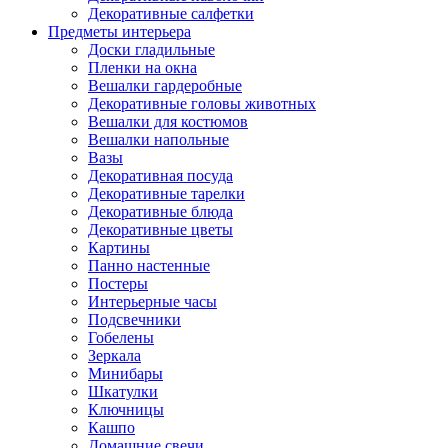
Декоративные салфетки
Предметы интерьера
Доски гладильные
Пленки на окна
Вешалки гардеробные
Декоративные головы животных
Вешалки для костюмов
Вешалки напольные
Вазы
Декоративная посуда
Декоративные тарелки
Декоративные блюда
Декоративные цветы
Картины
Панно настенные
Постеры
Интерьерные часы
Подсвечники
Гобелены
Зеркала
Минибары
Шкатулки
Ключницы
Кашпо
Домашние свечи