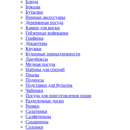
Блюда
Бокалы
Бутылки
Винные аксессуары
Деревянная посуда
Камни для виски
Гейзерные кофеварки
Графины
Декантеры
Кружки
Кухонные принадлежности
Ланчбоксы
Медная посуда
Наборы для специй
Пиалы
Подносы
Подставки для бутылок
Чайники
Посуда для приготовления пищи
Разделочные доски
Рюмки
Салатники
Салфетницы
Сахарницы
Солонки