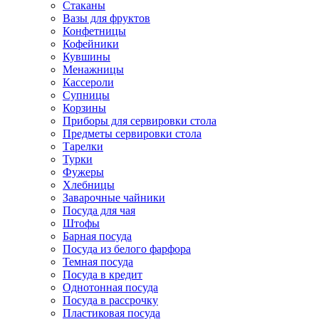
Стаканы
Вазы для фруктов
Конфетницы
Кофейники
Кувшины
Менажницы
Кассероли
Супницы
Корзины
Приборы для сервировки стола
Предметы сервировки стола
Тарелки
Турки
Фужеры
Хлебницы
Заварочные чайники
Посуда для чая
Штофы
Барная посуда
Посуда из белого фарфора
Темная посуда
Посуда в кредит
Однотонная посуда
Посуда в рассрочку
Пластиковая посуда