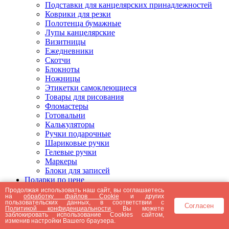
Подставки для канцелярских принадлежностей
Коврики для резки
Полотенца бумажные
Лупы канцелярские
Визитницы
Ежедневники
Скотчи
Блокноты
Ножницы
Этикетки самоклеющиеся
Товары для рисования
Фломастеры
Готовальни
Калькуляторы
Ручки подарочные
Шариковые ручки
Гелевые ручки
Маркеры
Блоки для записей
Подарки по цене
Подарки от 5000 рублей
Продолжая использовать наш сайт, вы соглашаетесь
на
обработку файлов Cookie
и других
Подарки до 5000 рублей
пользовательских данных, в соответствии с
Согласен
Подарки до 3000 рублей
Политикой конфиденциальности
. Вы можете
заблокировать использование Cookies сайтом,
Подарки до 2000 рублей
изменив настройки Вашего браузера.
Подарки до 1000 рублей