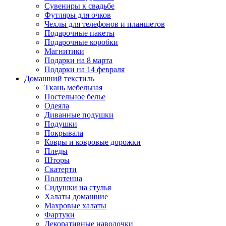
Сувениры к свадьбе
Футляры для очков
Чехлы для телефонов и планшетов
Подарочные пакеты
Подарочные коробки
Магнитики
Подарки на 8 марта
Подарки на 14 февраля
Домашний текстиль
Ткань мебельная
Постельное белье
Одеяла
Диванные подушки
Подушки
Покрывала
Ковры и ковровые дорожки
Пледы
Шторы
Скатерти
Полотенца
Сидушки на стулья
Халаты домашние
Махровые халаты
Фартуки
Декоративные наволочки