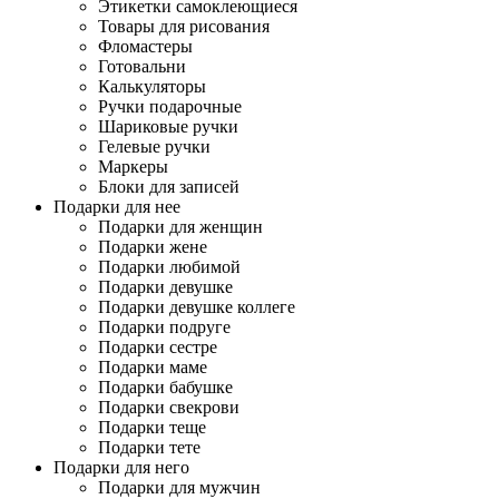
Этикетки самоклеющиеся
Товары для рисования
Фломастеры
Готовальни
Калькуляторы
Ручки подарочные
Шариковые ручки
Гелевые ручки
Маркеры
Блоки для записей
Подарки для нее
Подарки для женщин
Подарки жене
Подарки любимой
Подарки девушке
Подарки девушке коллеге
Подарки подруге
Подарки сестре
Подарки маме
Подарки бабушке
Подарки свекрови
Подарки теще
Подарки тете
Подарки для него
Подарки для мужчин