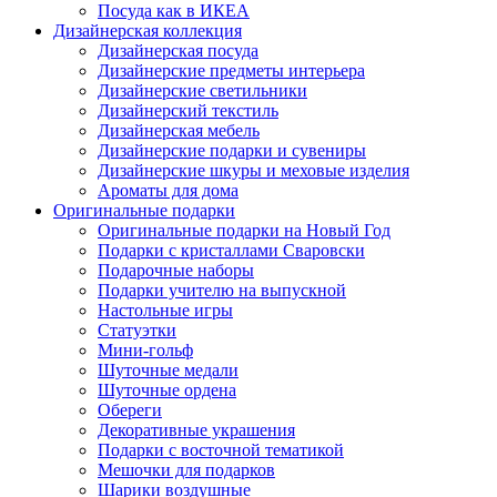
Посуда как в ИКЕА
Дизайнерская коллекция
Дизайнерская посуда
Дизайнерские предметы интерьера
Дизайнерские светильники
Дизайнерский текстиль
Дизайнерская мебель
Дизайнерские подарки и сувениры
Дизайнерские шкуры и меховые изделия
Ароматы для дома
Оригинальные подарки
Оригинальные подарки на Новый Год
Подарки с кристаллами Сваровски
Подарочные наборы
Подарки учителю на выпускной
Настольные игры
Статуэтки
Мини-гольф
Шуточные медали
Шуточные ордена
Обереги
Декоративные украшения
Подарки с восточной тематикой
Мешочки для подарков
Шарики воздушные