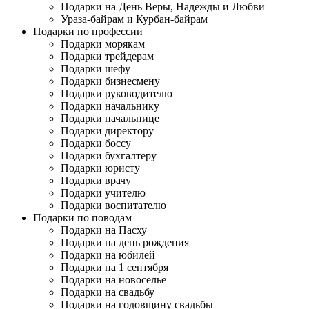
Подарки на День Веры, Надежды и Любви
Ураза-байрам и Курбан-байрам
Подарки по профессии
Подарки морякам
Подарки трейдерам
Подарки шефу
Подарки бизнесмену
Подарки руководителю
Подарки начальнику
Подарки начальнице
Подарки директору
Подарки боссу
Подарки бухгалтеру
Подарки юристу
Подарки врачу
Подарки учителю
Подарки воспитателю
Подарки по поводам
Подарки на Пасху
Подарки на день рождения
Подарки на юбилей
Подарки на 1 сентября
Подарки на новоселье
Подарки на свадьбу
Подарки на годовщину свадьбы