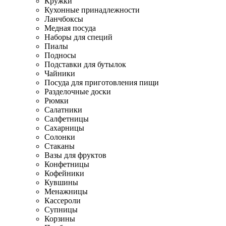
Кружки
Кухонные принадлежности
Ланчбоксы
Медная посуда
Наборы для специй
Пиалы
Подносы
Подставки для бутылок
Чайники
Посуда для приготовления пищи
Разделочные доски
Рюмки
Салатники
Салфетницы
Сахарницы
Солонки
Стаканы
Вазы для фруктов
Конфетницы
Кофейники
Кувшины
Менажницы
Кассероли
Супницы
Корзины